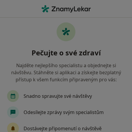
Hla
Chirurg • Praha, hl město Praha
Filtry
• 1
Mapa
Doporučení chirurgové s Pojišťovna VZP, a.s.
Pečujte o své zdraví
Praha
Jak řadíme výsledky vyhledávání?
Najděte nejlepšího specialistu a objednejte si
návštěvu. Stáhněte si aplikaci a získejte bezplatný
přístup k všem funkcím připraveným pro vás:
Snadno spravujte své návštěvy
Odesílejte zprávy svým specialistům
MUDr. Pavel Mašek
Dostávejte připomenutí o návštěvě
·
Více
Chirurg, Proktolog