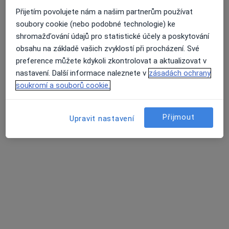
Hviezdoslavova 25/509, Praha
•
Mapa
Přijetím povolujete nám a našim partnerům používat
Palas Athéna s.r.o. - Klinika jednodenní chirurgie
soubory cookie (nebo podobné technologie) ke
shromažďování údajů pro statistické účely a poskytování
Tento specialista nenabízí online rezervaci termínu na této adrese.
obsahu na základě vašich zvyklostí při procházení. Své
Rezervovat termín
preference můžete kdykoli zkontrolovat a aktualizovat v
nastavení. Další informace naleznete v
zásadách ochrany
soukromí a souborů cookie.
Přijmout
Upravit nastavení
MUDr. Diana Barnášová
·
Více
Chirurg, Proktolog
53 názorů
Hviezdoslavova 25/509, Praha
•
Mapa