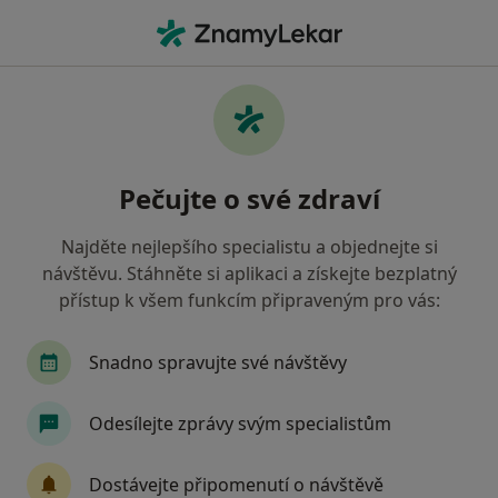
Hla
Endokrinolog • Praha, hl město Praha
Filtry
• 1
Mapa
Doporučení endokrinologové s Pojišťovna
Pečujte o své zdraví
VZP, a.s. Praha
Jak řadíme výsledky vyhledávání?
Najděte nejlepšího specialistu a objednejte si
návštěvu. Stáhněte si aplikaci a získejte bezplatný
přístup k všem funkcím připraveným pro vás:
Snadno spravujte své návštěvy
Odesílejte zprávy svým specialistům
DIAvize diabetologické a
Dostávejte připomenutí o návštěvě
endokrinologické centrum