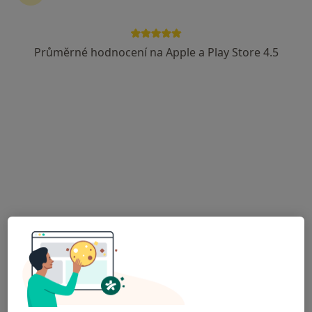
Endokrinolog, Diabetolog
3 názory
Průměrné hodnocení na Apple a Play Store 4.5
Budějovická 778/3a, Praha
•
Mapa
DIAvize diabetologické a endokrinologické centrum
Tato klinika nemá specialisty s dostupnými termíny v online kalendáři
Zobrazit profil
MUDr. Zuzana Solarová
·
Více
Endokrinolog, Diabetolog