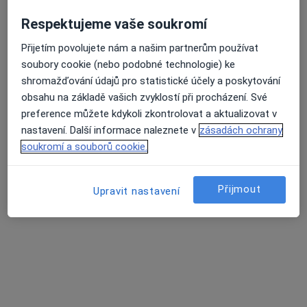
1 názor
Respektujeme vaše soukromí
Budějovická 778/3a, Praha
•
Mapa
DIAvize diabetologické a endokrinologické centrum
Přijetím povolujete nám a našim partnerům používat
soubory cookie (nebo podobné technologie) ke
Tento specialista nenabízí online rezervaci termínu na této adrese.
shromažďování údajů pro statistické účely a poskytování
obsahu na základě vašich zvyklostí při procházení. Své
Rezervovat termín
preference můžete kdykoli zkontrolovat a aktualizovat v
nastavení. Další informace naleznete v
zásadách ochrany
soukromí a souborů cookie.
Přijmout
Upravit nastavení
MUDr. Robert Středa
·
Více
Endokrinolog, Gynekolog
35 názorů