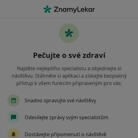
Hla
Endokrinolog • Praha, hl město Praha
Filtry
• 1
Mapa
Doporučení endokrinologové s Oborová
Pečujte o své zdraví
zdravotní pojišťovna Praha
Jak řadíme výsledky vyhledávání?
Najděte nejlepšího specialistu a objednejte si
návštěvu. Stáhněte si aplikaci a získejte bezplatný
přístup k všem funkcím připraveným pro vás:
Snadno spravujte své návštěvy
Odesílejte zprávy svým specialistům
DIAvize diabetologické a
Dostávejte připomenutí o návštěvě
endokrinologické centrum