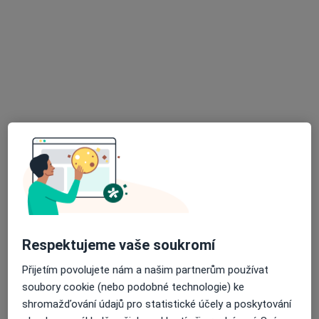
Budějovická 778/3a, Praha
•
Mapa
DIAvize diabetologické a endokrinologické centrum
Tento specialista nenabízí online rezervaci termínu na této adrese.
Rezervovat termín
MUDr. Markéta Weichetová
Respektujeme vaše soukromí
·
Více
Endokrinolog
Přijetím povolujete nám a našim partnerům používat
9 názorů
soubory cookie (nebo podobné technologie) ke
Tovární 19, Úvaly
•
Mapa
shromažďování údajů pro statistické účely a poskytování
INC Jirny