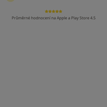
Endokrinolog, Diabetolog
3 názory
Průměrné hodnocení na Apple a Play Store 4.5
Budějovická 778/3a, Praha
•
Mapa
DIAvize diabetologické a endokrinologické centrum
Tato klinika nemá specialisty s dostupnými termíny v online kalendáři
Zobrazit profil
MUDr. Marta Klementová
·
Více
Endokrinolog, Diabetolog