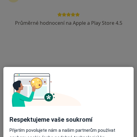
·
Více
Endokrinolog, Alergolog, Chirurg
144 názorů
Průměrné hodnocení na Apple a Play Store 4.5
Matice školské 1786/17, České Budějovice
•
Mapa
Poliklinika Medipont s.r.o.- EUROCLINICUM a.s.
Tato klinika nemá specialisty s dostupnými termíny v online kalendáři
Zobrazit profil
Respektujeme vaše soukromí
Vojtěch Kratochvíl
Přijetím povolujete nám a našim partnerům používat
Endokrinolog