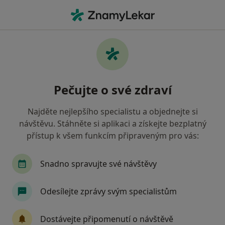
Hla
Endokrinolog • České Budějovice, jihočeský
Filtry
• 1
Mapa
Doporučení endokrinologové s Oborová
Pečujte o své zdraví
zdravotní pojišťovna České Budějovice
Jak řadíme výsledky vyhledávání?
Najděte nejlepšího specialistu a objednejte si
návštěvu. Stáhněte si aplikaci a získejte bezplatný
přístup k všem funkcím připraveným pro vás:
Snadno spravujte své návštěvy
Odesílejte zprávy svým specialistům
Poliklinika Medipont s.r.o.-
Dostávejte připomenutí o návštěvě
EUROCLINICUM a.s.