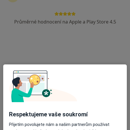
·
Více
Kardiolog, Alergolog, Chirurg
144 názorů
Průměrné hodnocení na Apple a Play Store 4.5
Matice školské 1786/17, České Budějovice
•
Mapa
Poliklinika Medipont s.r.o.- EUROCLINICUM a.s.
Tato klinika nemá specialisty s dostupnými termíny v online kalendáři
Zobrazit profil
Respektujeme vaše soukromí
MUDr. Jan Hejlek
Přijetím povolujete nám a našim partnerům používat
Kardiolog