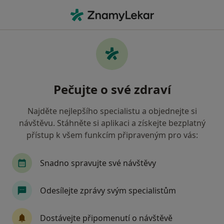
Hla
Kardiolog • České Budějovice, jihočeský
Filtry
• 1
Mapa
Doporučení kardiologové s Oborová
Pečujte o své zdraví
zdravotní pojišťovna České Budějovice
Jak řadíme výsledky vyhledávání?
Najděte nejlepšího specialistu a objednejte si
návštěvu. Stáhněte si aplikaci a získejte bezplatný
přístup k všem funkcím připraveným pro vás:
Snadno spravujte své návštěvy
Odesílejte zprávy svým specialistům
Poliklinika Medipont s.r.o.-
Dostávejte připomenutí o návštěvě
EUROCLINICUM a.s.