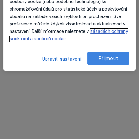
soubory cookie (nebo podobné technologie) ke
11 názorů
shromažďování údajů pro statistické účely a poskytování
Matice školské 1786/17, České Budějovice
•
Mapa
obsahu na základě vašich zvyklostí při procházení. Své
Poliklinika Medipont s.r.o.- EUROCLINICUM a.s.
preference můžete kdykoli zkontrolovat a aktualizovat v
Tento specialista nenabízí online rezervaci termínu na této adrese.
nastavení. Další informace naleznete v
zásadách ochrany
soukromí a souborů cookie.
Rezervovat termín
Přijmout
Upravit nastavení
František Toušek
Kardiolog
B. Němcové 585/54, České Budějovice
•
Mapa