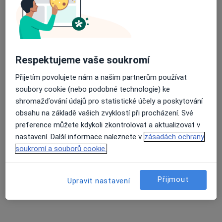
Tento specialista nenabízí online rezervaci termínu na této adrese.
Rezervovat termín
Respektujeme vaše soukromí
Přijetím povolujete nám a našim partnerům používat
soubory cookie (nebo podobné technologie) ke
shromažďování údajů pro statistické účely a poskytování
obsahu na základě vašich zvyklostí při procházení. Své
preference můžete kdykoli zkontrolovat a aktualizovat v
nastavení. Další informace naleznete v
zásadách ochrany
Roman Fiedler
soukromí a souborů cookie.
Kardiolog, Internista
Edvarda Beneše 1128/13, Plzeň
•
Mapa
Přijmout
Upravit nastavení
Kardiologické oddělení FN Plzeň
Tento specialista nenabízí online rezervaci termínu na této adrese.
Rezervovat termín