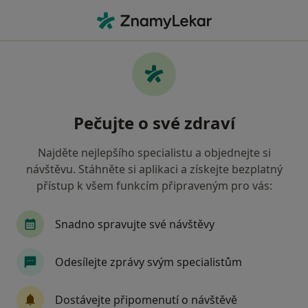
Hla
Kardiolog • Plzeň, plzeňský
Filtry
• 1
Mapa
Doporučení kardiologové s Oborová
Pečujte o své zdraví
zdravotní pojišťovna Plzeň
Jak řadíme výsledky vyhledávání?
Najděte nejlepšího specialistu a objednejte si
návštěvu. Stáhněte si aplikaci a získejte bezplatný
přístup k všem funkcím připraveným pro vás:
Snadno spravujte své návštěvy
Odesílejte zprávy svým specialistům
Genetika Plzeň, s.r.o.
Dostávejte připomenutí o návštěvě
·
Více
Kardiolog, Diagnostik, Genetik