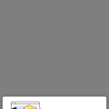
Edvarda Beneše 1128/13, Plzeň
•
Mapa
Fakultní nemocnice Plzeň
Tato klinika nemá specialisty s dostupnými termíny v online kalendáři
Zobrazit profil
Václav Beránek
Kardiolog, Internista
Edvarda Beneše 1128/13, Plzeň
•
Mapa
Fakultní nemocnice Plzeň