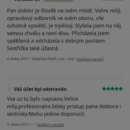
Pan doktor je člověk na svém místě. Velmi milý,
opravdový odborník ve svém oboru, vše
ochotně vysvětlí, je trpělivý. Slyšela jsem na něj
samou chválu a není divu. Přicházela jsem
vyděšená a odcházela s dobrým pocitem.
Sestřička také úžasná.
podle názoru uživatele Vendula 
4. ledna 2021
•
Genetika Plzeň, s.r.o.
•
Jiný
•
Nahlásit zneužití
Váš účet byl odstraněn
Vse uz tu bylo napsano.Velice
mily,profesionalni,lidsky pristup pana doktora i
sestricky.Mohu jedine doporucit.
podle názoru uživatele Váš účet byl odstraněn
3. února 2017
•
•
•
Nahlásit zneužití