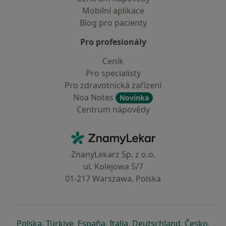
Mobilní aplikace
Blog pro pacienty
Pro profesionály
Ceník
Pro specialisty
Pro zdravotnická zařízení
Noa Notes
Novinka
Centrum nápovědy
Kontakt
ZnamyLekar - Hlavní stránka
ZnanyLekarz Sp. z o.o.
ul. Kolejowa 5/7
01-217 Warszawa, Polska
se otevře v nové záložce
se otevře v nové záložce
se otevře v nové záložce
se otevře v nové záložce
se otevře v 
se o
Polska
,
Türkiye
,
España
,
Italia
,
Deutschland
,
Česko
,