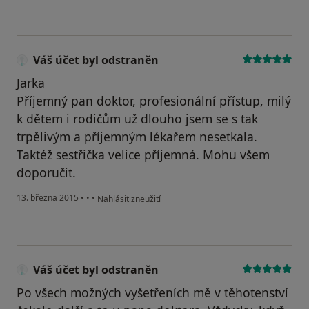
Váš účet byl odstraněn
Jarka
Příjemný pan doktor, profesionální přístup, milý
k dětem i rodičům už dlouho jsem se s tak
trpělivým a příjemným lékařem nesetkala.
Taktéž sestřička velice příjemná. Mohu všem
doporučit.
podle názoru uživatele Váš účet byl odstraněn
13. března 2015
•
•
•
Nahlásit zneužití
Váš účet byl odstraněn
Po všech možných vyšetřeních mě v těhotenství