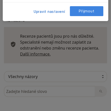
Přijmout
Upravit nastavení
12 názorů
Recenze pacientů jsou pro nás důležité.
Specialisté nemají možnost zaplatit za
odstranění nebo změnu recenze pacienta.
Další informace o názorech
Další informace.
Hledejte v názorech