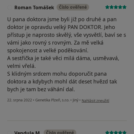
Roman Tomášek
Číslo ověřené
R
U pana doktora jsme byli již po druhé a pan
doktor je opravdu velký PAN DOKTOR. Jeho
přístup je naprosto skvělý, vše vysvětlí, baví se s
vámi jako rovný s rovným. Za mě velká
spokojenost a velké poděkování.
A sestřička je také věci milá dáma, usměvavá,
velmi vřelá.
S klidným srdcem mohu doporučit pana
doktora a kdybych mohl dát deset hvězd tak
bych je tam bez váhání dal.
podle názoru uživatele Roman
22. srpna 2022
•
Genetika Plzeň, s.r.o.
•
Jiný
•
Nahlásit zneužití
Vendula M.
Číslo ověřené
V