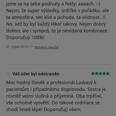
jsme se na sebe podívaly a řekly: aaaach. :-)
Nejen, že super výsledky, srdíčko v pořádku, ale
ta atmosféra, ten klid a pohoda, ta vlídnost...!!
No, kéž by byl každý lékař takový. Nejen dobrý
doktor, ale i sympoš, to je nevídaná kombinace.
Doporučuji 100%!
podle názoru uživatele Váš účet byl odstraněn
21. srpna 2013
•
•
•
Nahlásit zneužití
Váš účet byl odstraněn
Moc hodný člověk a profesionál.Laskavý k
pacientům i případnému doprovodu. Sestra je
rovněž velmi slušná a příjemná. Oba trpěliví,
vše ochotně vysvětlí. Do takové ordinace se
chodí hned lépe! Doporučuji všem.