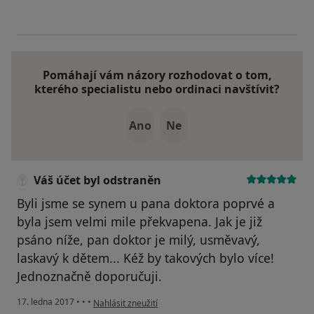
Pomáhají vám názory rozhodovat o tom,
kterého specialistu nebo ordinaci navštívit?
Ano
Ne
Váš účet byl odstraněn
Byli jsme se synem u pana doktora poprvé a
byla jsem velmi mile překvapena. Jak je již
psáno níže, pan doktor je milý, usměvavý,
laskavý k dětem... Kéž by takových bylo více!
Jednoznačně doporučuji.
podle názoru uživatele Váš účet byl odstraněn
17. ledna 2017
•
•
•
Nahlásit zneužití