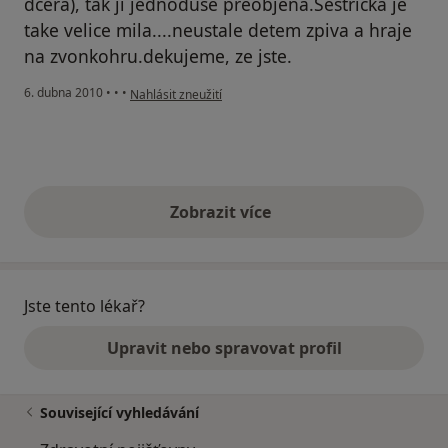
dcera), tak ji jednoduse preobjena.Sestricka je
take velice mila....neustale detem zpiva a hraje
na zvonkohru.dekujeme, ze jste.
podle názoru uživatele Pacient
6. dubna 2010
•
•
•
Nahlásit zneužití
Zobrazit více
výše uvedené názory
Jste tento lékař?
Upravit nebo spravovat profil
Související vyhledávání