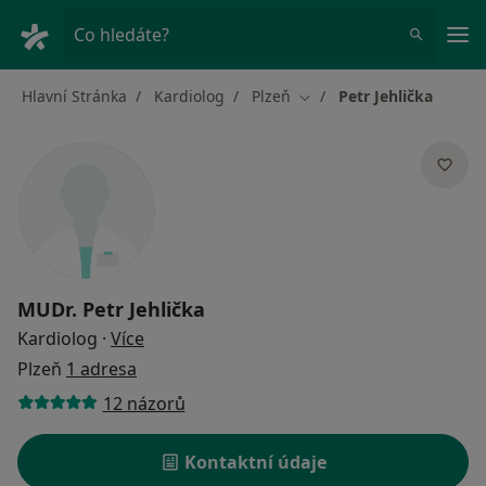
Hla
Co hledáte?
Hlavní Stránka
Kardiolog
Plzeň
Petr Jehlička
Změna města
MUDr.
Petr Jehlička
o specializacích
Kardiolog
·
Více
Plzeň
1 adresa
12 názorů
Kontaktní údaje