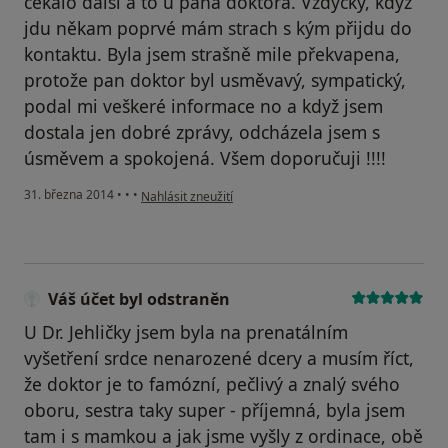
čekalo další a to u pana doktora. Vždycky, když
jdu někam poprvé mám strach s kým přijdu do
kontaktu. Byla jsem strašně mile překvapena,
protože pan doktor byl usměvavý, sympatický,
podal mi veškeré informace no a když jsem
dostala jen dobré zprávy, odcházela jsem s
úsměvem a spokojená. Všem doporučuji !!!!
podle názoru uživatele Váš účet byl odstraněn
31. března 2014
•
•
•
Nahlásit zneužití
Váš účet byl odstraněn
U Dr. Jehličky jsem byla na prenatálním
vyšetření srdce nenarozené dcery a musím říct,
že doktor je to famózní, pečlivý a znalý svého
oboru, sestra taky super - příjemná, byla jsem
tam i s mamkou a jak jsme vyšly z ordinace, obě