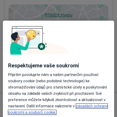
Přiblížit mapu
se otevře v nové záložce
Dostupnost
Na této adrese online kalendář není aktivní
Co mám v takové situaci udělat?
Způsoby platby (soukromé návštěvy)
Na teto adrese lékař přijímá pacienty na pojišťovnu
Respektujeme vaše soukromí
Detaily
Přijetím povolujete nám a našim partnerům používat
Více
soubory cookie (nebo podobné technologie) ke
o adrese
shromažďování údajů pro statistické účely a poskytování
obsahu na základě vašich zvyklostí při procházení. Své
preference můžete kdykoli zkontrolovat a aktualizovat v
Názory
nastavení. Další informace naleznete v
zásadách ochrany
soukromí a souborů cookie.
Přidejte svůj názor