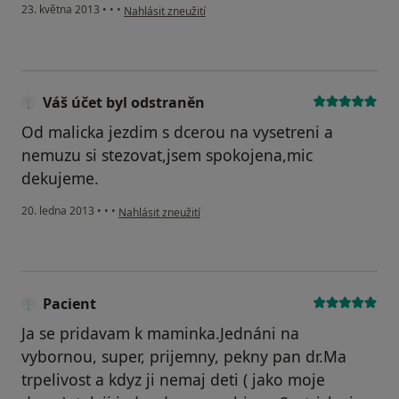
podle názoru uživatele Váš účet byl odstraněn
23. května 2013
•
•
•
Nahlásit zneužití
Váš účet byl odstraněn
Od malicka jezdim s dcerou na vysetreni a
nemuzu si stezovat,jsem spokojena,mic
dekujeme.
podle názoru uživatele Váš účet byl odstraněn
20. ledna 2013
•
•
•
Nahlásit zneužití
Pacient
Ja se pridavam k maminka.Jednáni na
vybornou, super, prijemny, pekny pan dr.Ma
trpelivost a kdyz ji nemaj deti ( jako moje