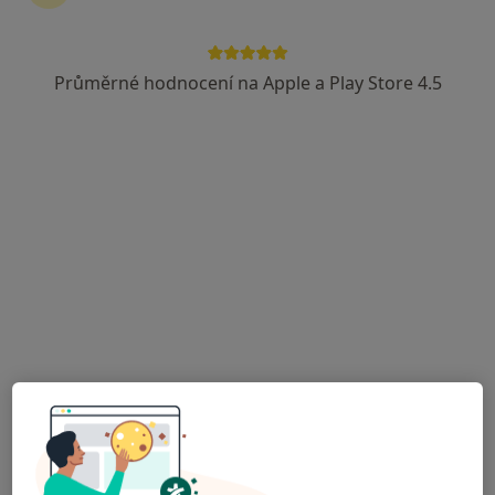
·
Více
Urolog, Alergolog, Chirurg
144 názorů
Průměrné hodnocení na Apple a Play Store 4.5
Matice školské 1786/17, České Budějovice
•
Mapa
Poliklinika Medipont s.r.o.- EUROCLINICUM a.s.
Tato klinika nemá specialisty s dostupnými termíny v online kalendáři
Zobrazit profil
MUDr. Pavel Puškáč
Urolog