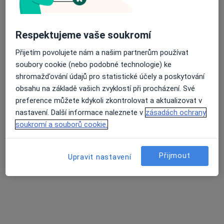
5 názorů
Matice školské 1786/17, České Budějovice
•
Mapa
Respektujeme vaše soukromí
Poliklinika Medipont s.r.o.- EUROCLINICUM a.s.
Tento specialista nenabízí online rezervaci termínu na této adrese.
Přijetím povolujete nám a našim partnerům používat
soubory cookie (nebo podobné technologie) ke
Rezervovat termín
shromažďování údajů pro statistické účely a poskytování
obsahu na základě vašich zvyklostí při procházení. Své
preference můžete kdykoli zkontrolovat a aktualizovat v
nastavení. Další informace naleznete v
zásadách ochrany
soukromí a souborů cookie.
Přijmout
Upravit nastavení
MUDr. Karel Horáček
Urolog
Matice školské 1786/17, České Budějovice
•
Mapa