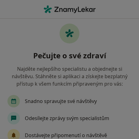
Hla
Urolog • České Budějovice, jihočeský
Filtry
• 1
Mapa
Doporučení urologové s Oborová zdravotní
Pečujte o své zdraví
pojišťovna České Budějovice
Jak řadíme výsledky vyhledávání?
Najděte nejlepšího specialistu a objednejte si
návštěvu. Stáhněte si aplikaci a získejte bezplatný
přístup k všem funkcím připraveným pro vás:
Snadno spravujte své návštěvy
Odesílejte zprávy svým specialistům
Poliklinika Medipont s.r.o.-
Dostávejte připomenutí o návštěvě
EUROCLINICUM a.s.