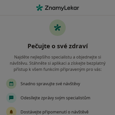
Hla
Urolog • Praha, hl město Praha
Filtry
• 1
Mapa
Doporučení urologové s Oborová zdravotní
Pečujte o své zdraví
pojišťovna Praha
Jak řadíme výsledky vyhledávání?
Najděte nejlepšího specialistu a objednejte si
návštěvu. Stáhněte si aplikaci a získejte bezplatný
přístup k všem funkcím připraveným pro vás:
Snadno spravujte své návštěvy
Odesílejte zprávy svým specialistům
MUDr. Ladislav Mašek
Dostávejte připomenutí o návštěvě
·
Více
Urolog