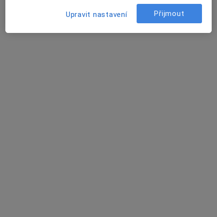
Tento specialista nenabízí online rezervaci termínu na této adrese.
Přijmout
Upravit nastavení
Rezervovat termín
MUDr. Marek Galas
·
Více
Urolog
8 názorů
Palackého 5, Praha
•
Mapa
Urologická ambulance
Tento specialista nenabízí online rezervaci termínu na této adrese.