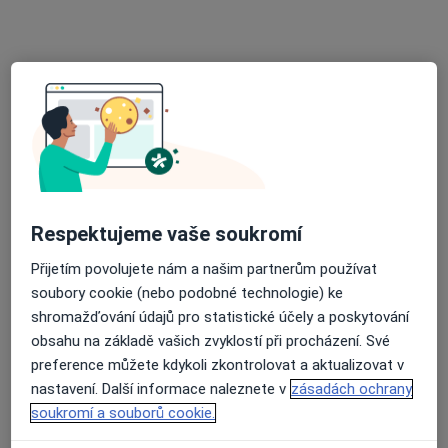
Androgeos, spol. s r.o.
Tento specialista nenabízí online rezervaci termínu na této adrese.
Rezervovat termín
Respektujeme vaše soukromí
Přijetím povolujete nám a našim partnerům používat
soubory cookie (nebo podobné technologie) ke
MUDr. Viktor Vik, Ph.D.
shromažďování údajů pro statistické účely a poskytování
·
Více
Urolog
obsahu na základě vašich zvyklostí při procházení. Své
4 názory
preference můžete kdykoli zkontrolovat a aktualizovat v
nastavení. Další informace naleznete v
zásadách ochrany
Na Poříčí 26 (Palác Archa), Praha
•
Mapa
soukromí a souborů cookie.
GENNET, s.r.o.