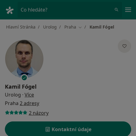
Hla
Co hledáte?
Hlavní Stránka
Urolog
Praha
Kamil Fógel
Změna města
Kamil Fógel
o specializacích
Urolog
·
Více
Praha
2 adresy
2 názory
Kontaktní údaje