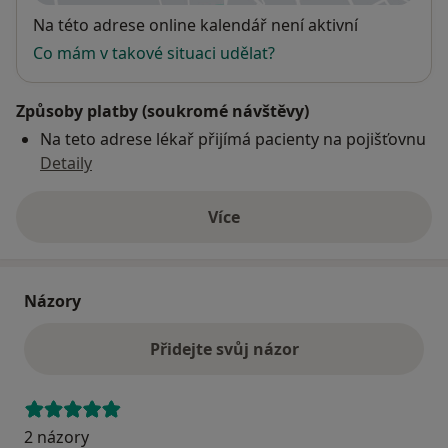
Dostupnost
Na této adrese online kalendář není aktivní
Co mám v takové situaci udělat?
Způsoby platby (soukromé návštěvy)
Na teto adrese lékař přijímá pacienty na pojišťovnu
Detaily
Více
o adrese
Názory
Přidejte svůj názor
2 názory