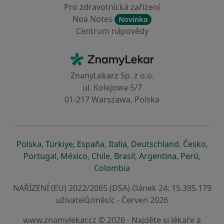
Pro zdravotnická zařízení
Noa Notes
Novinka
Centrum nápovědy
Kontakt
ZnamyLekar - Hlavní stránka
ZnanyLekarz Sp. z o.o.
ul. Kolejowa 5/7
01-217 Warszawa, Polska
se otevře v nové záložce
se otevře v nové záložce
se otevře v nové záložce
se otevře v nové záložce
se otevře v 
se o
Polska
,
Türkiye
,
España
,
Italia
,
Deutschland
,
Česko
,
se otevře v nové záložce
se otevře v nové záložce
se otevře v nové záložce
se otevře v nové záložc
se otevře v 
se ote
Portugal
,
México
,
Chile
,
Brasil
,
Argentina
,
Perú
,
se otevře v nové záložce
Colombia
NAŘÍZENÍ (EU) 2022/2065 (DSA) článek 24: 15.395.179
uživatelů/měsíc - Červen 2026
www.znamylekar.cz © 2026 - Najděte si lékaře a