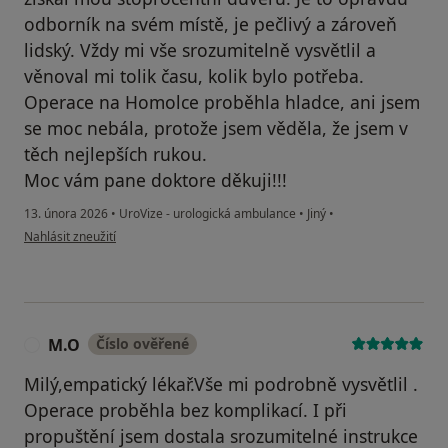
odborník na svém místě, je pečlivý a zároveň
lidský. Vždy mi vše srozumitelně vysvětlil a
věnoval mi tolik času, kolik bylo potřeba.
Operace na Homolce proběhla hladce, ani jsem
se moc nebála, protože jsem věděla, že jsem v
těch nejlepších rukou.
Moc vám pane doktore děkuji!!!
13. února 2026
•
UroVize - urologická ambulance
•
Jiný
•
podle názoru uživatele Jitka Krejčí
Nahlásit zneužití
M.O
Číslo ověřené
M
Milý,empatický lékař.Vše mi podrobně vysvětlil .
Operace proběhla bez komplikací. I při
propuštění jsem dostala srozumitelné instrukce