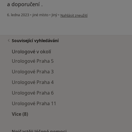
a doporučení .
podle názoru uživatele M.O
6. ledna 2023
•
jiné místo
•
Jiný
•
Nahlásit zneužití
Související vyhledávání
Urologové v okolí
Urologové Praha 5
Urologové Praha 3
Urologové Praha 4
Urologové Praha 6
Urologové Praha 11
Více (8)
Více v kategorii: Urologové v okolí
Nejčastěji léčené nemoci