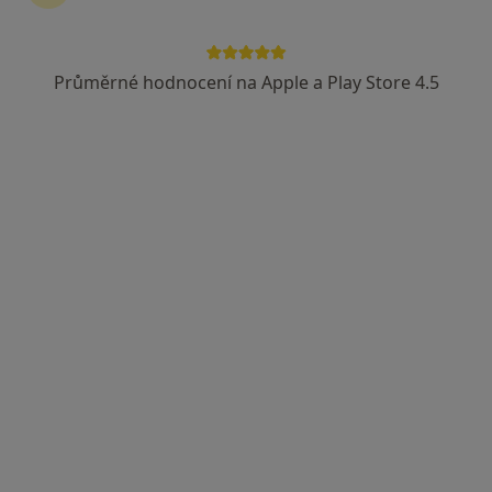
Průměrné hodnocení na Apple a Play Store 4.5
MUDr. Marek Gojdič, Ph.D.
·
Více
Urolog
40 názorů
Wilsonova 301/10, Praha
•
Mapa
URO MEDICO
Tento specialista nenabízí online rezervaci termínu na této adrese.
Rezervovat termín