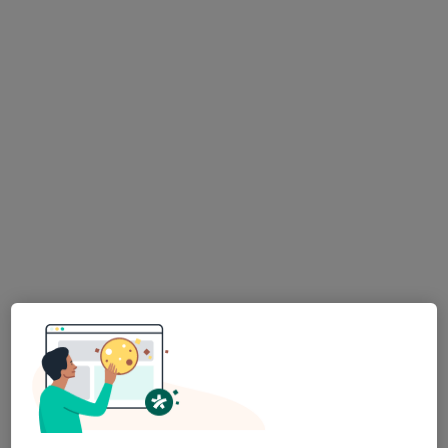
MUDr. Veronika Kaliská Šturcová, FEBU
·
Více
Urolog
10 názorů
Wilsonova 301/10, Praha
•
Mapa
URO MEDICO
Cystoskopie
od 3 000 kč
Tento specialista nenabízí online rezervaci termínu na této adrese.
Rezervovat termín