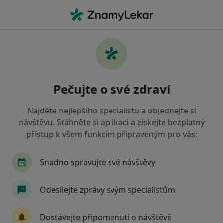
Hla
Močové Kameny • Praha, hl město Praha
Filtry
• 1
Mapa
Močové kameny Praha
Pečujte o své zdraví
Jak řadíme výsledky vyhledávání?
Najděte nejlepšího specialistu a objednejte si
návštěvu. Stáhněte si aplikaci a získejte bezplatný
Jakého specialistu hledáte?
přístup k všem funkcím připraveným pro vás:
Urolog
Gynekolog
Chirurg
Genetik
Snadno spravujte své návštěvy
Odesílejte zprávy svým specialistům
Dostávejte připomenutí o návštěvě