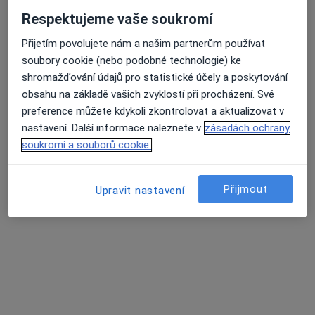
Respektujeme vaše soukromí
MUDr. Květoslav Novák, FEBU
·
Více
Urolog
Přijetím povolujete nám a našim partnerům používat
10 názorů
soubory cookie (nebo podobné technologie) ke
shromažďování údajů pro statistické účely a poskytování
Adresa 1
Adresa 2
obsahu na základě vašich zvyklostí při procházení. Své
preference můžete kdykoli zkontrolovat a aktualizovat v
nastavení. Další informace naleznete v
zásadách ochrany
Wilsonova 301/10, Praha
•
Mapa
soukromí a souborů cookie.
URO MEDICO
Biopsie prostaty
od 3 000 kč
Přijmout
Upravit nastavení
Tento specialista nenabízí online rezervaci termínu na této adrese.
Rezervovat termín