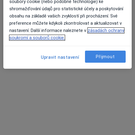
soubory cookie (nebo podobné technologie) ke
shromažďování údajů pro statistické účely a poskytování
obsahu na základě vašich zvyklostí při procházení. Své
preference můžete kdykoli zkontrolovat a aktualizovat v
nastavení. Další informace naleznete v
zásadách ochrany
soukromí a souborů cookie.
URO MEDICO
Přijmout
Upravit nastavení
Gynekolog, Urolog
59 názorů
Wilsonova 301/10, Praha
•
Mapa
URO MEDICO
Základní vyšetření
Více
MUDr. Květoslav
MUDr. Viktor Vik,
MUDr. MUDr. Michael
Novák, FEBU
Ph.D.
Nekula