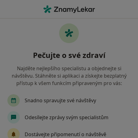
Hla
Nezhoubná Hyperplazie Prostaty Nezhoubné Zbytnění Prostaty • Praha, hl město Praha
Filtry
• 1
Mapa
Nezhoubná hyperplazie prostaty /
Pečujte o své zdraví
nezhoubné zbytnění prostaty Praha
Jak řadíme výsledky vyhledávání?
Najděte nejlepšího specialistu a objednejte si
návštěvu. Stáhněte si aplikaci a získejte bezplatný
přístup k všem funkcím připraveným pro vás:
Jakého specialistu hledáte?
Urolog
Chirurg
Gynekolog
Neurolog
Snadno spravujte své návštěvy
Odesílejte zprávy svým specialistům
Dostávejte připomenutí o návštěvě