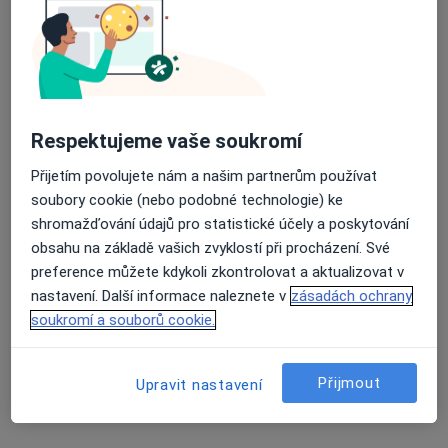
Respektujeme vaše soukromí
MUDr. Viktor Vik, Ph.D.
·
Více
Urolog
Přijetím povolujete nám a našim partnerům používat
4 názory
soubory cookie (nebo podobné technologie) ke
shromažďování údajů pro statistické účely a poskytování
Adresa 1
Adresa 2
obsahu na základě vašich zvyklostí při procházení. Své
preference můžete kdykoli zkontrolovat a aktualizovat v
nastavení. Další informace naleznete v
zásadách ochrany
Wilsonova 301/10, Praha
•
Mapa
soukromí a souborů cookie.
URO MEDICO
Biopsie prostaty
od 3 000 kč
Přijmout
Tento specialista nenabízí online rezervaci termínu na této adrese.
Upravit nastavení
Rezervovat termín