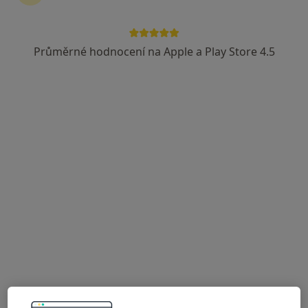
Průměrné hodnocení na Apple a Play Store 4.5
MUDr. Květoslav Novák, FEBU
·
Více
Urolog
10 názorů
Adresa 1
Adresa 2
Wilsonova 301/10, Praha
•
Mapa
URO MEDICO
Biopsie prostaty
od 3 000 kč
Tento specialista nenabízí online rezervaci termínu na této adrese.
Rezervovat termín