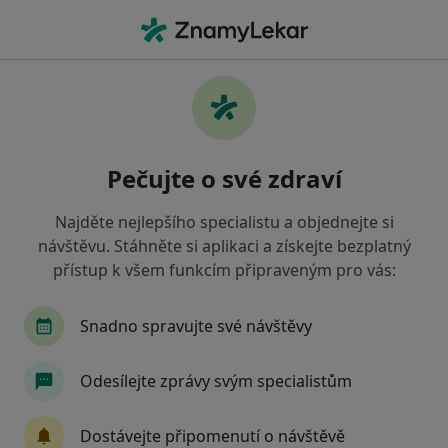
Hla
Rakovina Penisu • Praha, hl město Praha
Filtry
• 1
Mapa
Rakovina penisu Praha
Pečujte o své zdraví
Jak řadíme výsledky vyhledávání?
Najděte nejlepšího specialistu a objednejte si
návštěvu. Stáhněte si aplikaci a získejte bezplatný
Jakého specialistu hledáte?
přístup k všem funkcím připraveným pro vás:
Urolog
Gynekolog
Neurolog
Chirurg
Snadno spravujte své návštěvy
Odesílejte zprávy svým specialistům
Dostávejte připomenutí o návštěvě