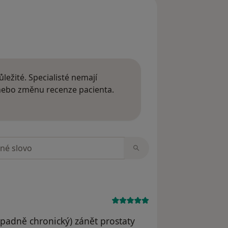
ležité. Specialisté nemají
 nebo změnu recenze pacienta.
 o názorech
zorech
padně chronický) zánět prostaty