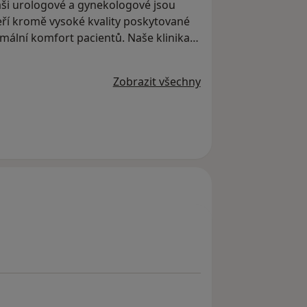
aši urologové a gynekologové jsou
eří kromě vysoké kvality poskytované
imální komfort pacientů. Naše klinika
oderním vybavením a špičkovou
yšetření i chirurgické zákroky.
Zobrazit všechny
y, širokou ordinační dobu od 7:00 do
 jejich maximální pohodlí. Naše
u gynekologicko-porodnické kliniky
 skupiny CARE MEDICO.