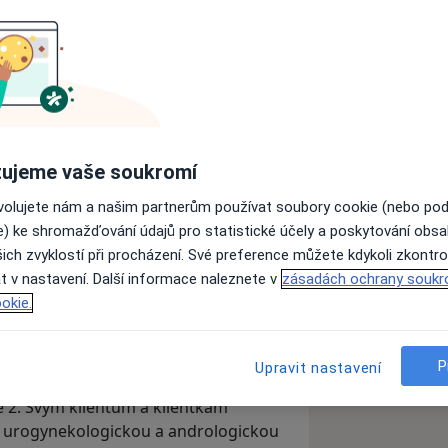
ujeme vaše soukromí
Spravovat
Poslat zprávu
ovolujete nám a našim partnerům používat soubory cookie (nebo po
zařízení
e) ke shromažďování údajů pro statistické účely a poskytování obs
ich zvyklostí při procházení. Své preference můžete kdykoli zkontro
t v nastavení. Další informace naleznete v
zásadách ochrany soukr
Adresy
Názory
okie.
P
Upravit nastavení
 2. Svým klientům a klientkám
, urogynekologickou a andrologickou