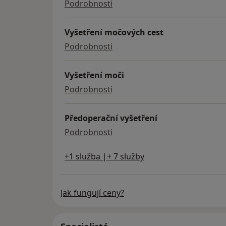
základní vyšetření
Podrobnosti
Vyšetření močových cest
vyšetření močových cest
Podrobnosti
Vyšetření moči
vyšetření moči
Podrobnosti
Předoperační vyšetření
předoperační vyšetření
Podrobnosti
+1 služba |+ 7 služby
Jak fungují ceny?