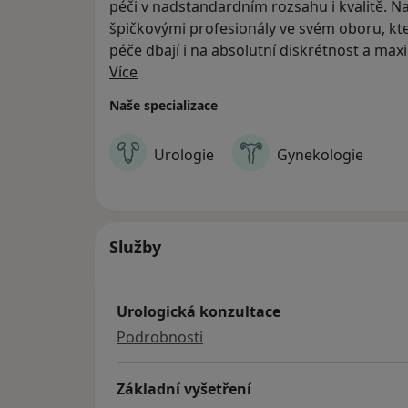
péči v nadstandardním rozsahu i kvalitě. N
špičkovými profesionály ve svém oboru, kt
péče dbají i na absolutní diskrétnost a max
O nás
byla postavena v roce 2020 a disponuje m
Více
technikou. Pod jednou střechou provádíme v
Naše specializace
Klientům nabízíme krátké objednací termín
21:00 a rozsáhlý servis i mimo ordinaci pro
Urologie
Gynekologie
urologie URO MEDICO je sesterskou kliniko
GYN MEDICO a také součástí zdravotnické
Služby
Urologická konzultace
urologická konzultace
Podrobnosti
Základní vyšetření