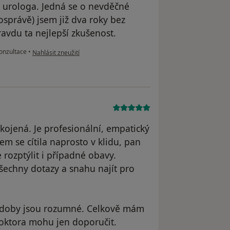
 urologa. Jedná se o nevděčné
osprávě) jsem již dva roky bez
ravdu ta nejlepší zkušenost.
podle názoru uživatele MA
onzultace
•
Nahlásit zneužití
ojená. Je profesionální, empatický
sem se cítila naprosto v klidu, pan
 rozptýlit i případné obavy.
šechny dotazy a snahu najít pro
í doby jsou rozumné. Celkově mám
oktora mohu jen doporučit.