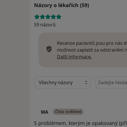
Názory o lékařích (59)
59 názorů
Recenze pacientů jsou pro nás dů
možnost zaplatit za odstranění
Další informace
Další informace.
Hledejte v ná
MA
Číslo ověřené
M
S problémem, kterým je opakovaný (pří