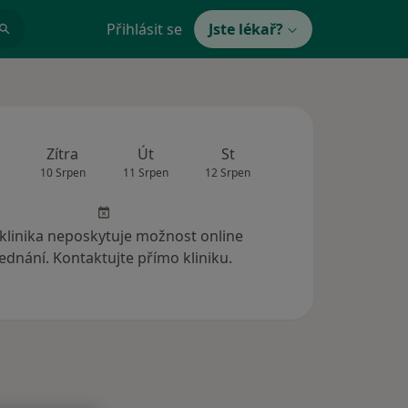
Přihlásit se
Jste lékař?
Zítra
Út
St
Čt
Pá
10 Srpen
11 Srpen
12 Srpen
13 Srpen
14 Srp
 klinika neposkytuje možnost online
ednání. Kontaktujte přímo kliniku.