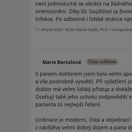
není jednoduché se obrátit na žádného
onemocnění. Díky Dr. Gojdičovi (a život
infekce. Po odborné i lidské stránce op
11. března 2026
•
MUDr. Marek Gojdič, Ph.D.
•
urologická k
Marie Bartošová
Číslo ověřené
M
S panem doktorem jsem byla velmi spok
a vše podrobně vysvětlí. Při vyšetření j
doktor má velmi lidský přístup a dokáže
Oceňuji také jeho ochotu zodpovědět v
pacienta to nejlepší řešení.
Ordinace je moderní, čistá a objednac
z návštěvy velmi dobrý dojem a pana d