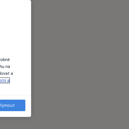
dobné
ahu na
lovat a
omí a
řijmout