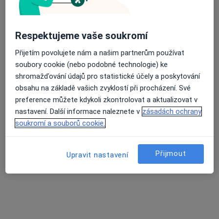
Respektujeme vaše soukromí
Přijetím povolujete nám a našim partnerům používat
soubory cookie (nebo podobné technologie) ke
MUDr. Viktor Vik, Ph.D.
shromažďování údajů pro statistické účely a poskytování
·
Více
Urolog
obsahu na základě vašich zvyklostí při procházení. Své
4 názory
preference můžete kdykoli zkontrolovat a aktualizovat v
nastavení. Další informace naleznete v
zásadách ochrany
Adresa 1
Adresa 2
soukromí a souborů cookie.
Wilsonova 301/10, Praha
•
Mapa
Přijmout
Upravit nastavení
URO MEDICO
Biopsie prostaty
od 3 000 kč
Tento specialista nenabízí online rezervaci termínu na této adrese.
Rezervovat termín