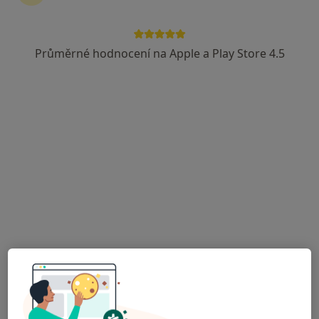
Průměrné hodnocení na Apple a Play Store 4.5
MUDr. Květoslav Novák, FEBU
·
Více
Urolog
10 názorů
Adresa 1
Adresa 2
Wilsonova 301/10, Praha
•
Mapa
URO MEDICO
Biopsie prostaty
od 3 000 kč
Tento specialista nenabízí online rezervaci termínu na této adrese.
Rezervovat termín