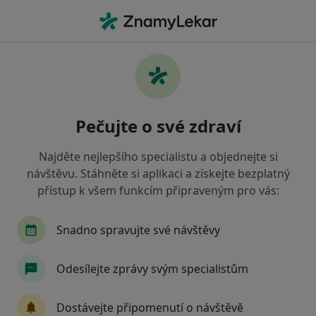
Hla
Adenom Prostaty • Praha, hl město Praha
Filtry
• 1
Mapa
Adenom prostaty Praha
Pečujte o své zdraví
Jak řadíme výsledky vyhledávání?
Najděte nejlepšího specialistu a objednejte si
návštěvu. Stáhněte si aplikaci a získejte bezplatný
Jakého specialistu hledáte?
přístup k všem funkcím připraveným pro vás:
Urolog
Gynekolog
Chirurg
Genetik
Snadno spravujte své návštěvy
Odesílejte zprávy svým specialistům
Dostávejte připomenutí o návštěvě