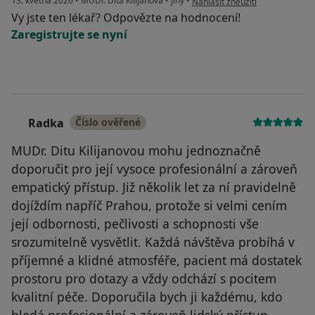
13. května 2026
•
MUDr. Dita Kilijánová
•
Jiný
•
Nahlásit zneužití
Vy jste ten lékař? Odpovězte na hodnocení!
Zaregistrujte se nyní
Radka
Číslo ověřené
R
MUDr. Ditu Kilijanovou mohu jednoznačně
doporučit pro její vysoce profesionální a zároveň
empatický přístup. Již několik let za ní pravidelně
dojíždím napříč Prahou, protože si velmi cením
její odbornosti, pečlivosti a schopnosti vše
srozumitelně vysvětlit. Každá návštěva probíhá v
příjemné a klidné atmosféře, pacient má dostatek
prostoru pro dotazy a vždy odchází s pocitem
kvalitní péče. Doporučila bych ji každému, kdo