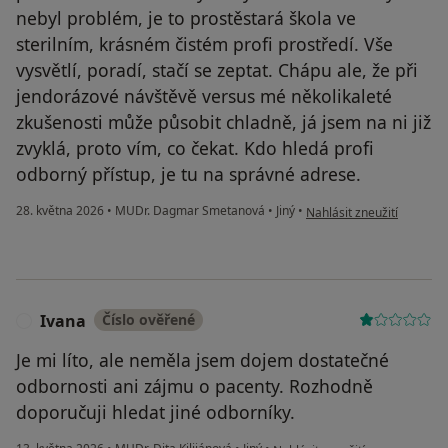
nebyl problém, je to prostěstará škola ve
sterilním, krásném čistém profi prostředí. Vše
vysvětlí, poradí, stačí se zeptat. Chápu ale, že při
jendorázové návštěvě versus mé několikaleté
zkušenosti může působit chladně, já jsem na ni již
zvyklá, proto vím, co čekat. Kdo hledá profi
odborný přístup, je tu na správné adrese.
podle názoru uživatele Na
28. května 2026
•
MUDr. Dagmar Smetanová
•
Jiný
•
Nahlásit zneužití
Ivana
Číslo ověřené
I
Je mi líto, ale neměla jsem dojem dostatečné
odbornosti ani zájmu o pacenty. Rozhodně
doporučuji hledat jiné odborníky.
podle názoru uživatele Ivana