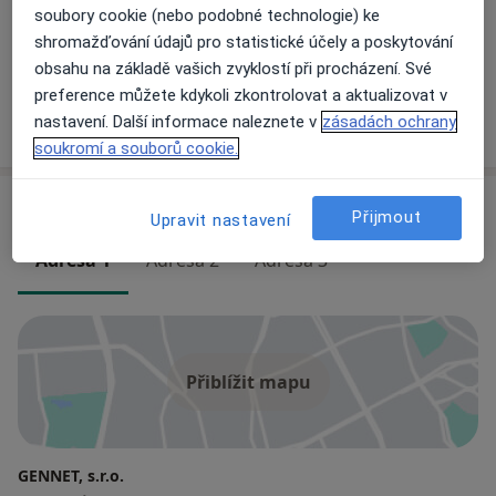
soubory cookie (nebo podobné technologie) ke
Prim. MUDr. Milada Brandejská
shromažďování údajů pro statistické účely a poskytování
Gynekolog
obsahu na základě vašich zvyklostí při procházení. Své
13 názorů
preference můžete kdykoli zkontrolovat a aktualizovat v
nastavení. Další informace naleznete v
zásadách ochrany
+ 20 specialistů
soukromí a souborů cookie.
Adresy (3)
Přijmout
Upravit nastavení
Adresa 1
Adresa 2
Adresa 3
Přiblížit mapu
GENNET, s.r.o.