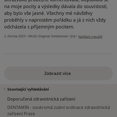
na moje pocity a výsledky dávala do souvislostí,
aby bylo vše jasné. Všechny mé návštěvy
proběhly v naprostém pořádku a já z nich vždy
odcházela s příjemným pocitem.
podle názoru uživatele Kar
2. června 2025
•
MUDr. Dagmar Smetanová
•
Jiný
•
Nahlásit zneužití
Zobrazit více
Související vyhledávání
Doporučená zdravotnická zařízení
DENTAMIN - soukromá zubní ordinace zdravotnická
zařízení Praze