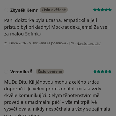
Zbyněk Kemr
Číslo ověřené
Z
Pani doktorka byla uzasna, empatická a jeji
pristup byl prikladny! Mockrat dekujeme! Za vse i
za malou Sofinku
podle názoru uživatele Zb
21. února 2026
•
MUDr. Vendula Johannová
•
Jiný
•
Nahlásit zneužití
Veronika Š.
Číslo ověřené
V
MUDr. Ditu Kilijánovou mohu z celého srdce
doporučit. Je velmi profesionální, milá a vždy
skvěle komunikující. Celým těhotenstvím mě
provedla s maximální péčí – vše mi trpělivě
vysvětlovala, nikdy nespěchala a vždy se zajímala
o to, jak se cítím.