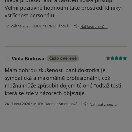
hledá profesionální a zároveň lidský přístup.
Velmi pozitivně hodnotím také prostředí kliniky i
vstřícnost personálu.
podle názoru uživatele Radka
12. května 2026
•
MUDr. Dita Kilijánová
•
Jiný
•
Nahlásit zneužití
Viola Borková
Číslo ověřené
V
Mám dobrou zkušenost, paní doktorka je
sympatická a maximálně profesionální, což
možná může způsobit dojem té oné "odtažitosti",
která se zde v názorech objevuje.
podle názoru uživatele Vi
24. dubna 2026
•
MUDr. Dagmar Smetanová
•
Jiný
•
Nahlásit zneužití