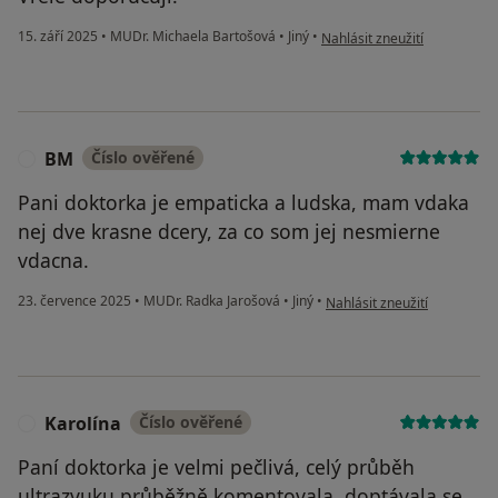
podle názoru uživatele JR
15. září 2025
•
MUDr. Michaela Bartošová
•
Jiný
•
Nahlásit zneužití
BM
Číslo ověřené
B
Pani doktorka je empaticka a ludska, mam vdaka
nej dve krasne dcery, za co som jej nesmierne
vdacna.
podle názoru uživatele BM
23. července 2025
•
MUDr. Radka Jarošová
•
Jiný
•
Nahlásit zneužití
Karolína
Číslo ověřené
K
Paní doktorka je velmi pečlivá, celý průběh
ultrazvuku průběžně komentovala, doptávala se