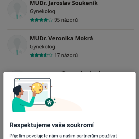
MUDr. Jaroslav Soukeník
Gynekolog
95 názorů
MUDr. Veronika Mokrá
Gynekolog
17 názorů
MUDr. Kateřina Lebedová
Gynekolog
7 názorů
MUDr. Sabina Březinová
Gynekolog
Respektujeme vaše soukromí
53 názorů
Přijetím povolujete nám a našim partnerům používat