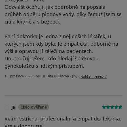
Obzvlášť oceňuji, jak podrobně mi popsala
průběh odběru plodové vody, díky čemuž jsem se
cítila klidně a v bezpečí.
Paní doktorka je jedna z nejlepších lékařek, u
kterých jsem kdy byla. Je empatická, odborně na
výši a opravdu jí záleží na pacientech.
Doporučuji všem, kdo hledají špičkovou
gynekoložku s lidským přístupem.
podle názoru uživatele Veroni
10. prosince 2025
•
MUDr. Dita Kilijánová
•
Jiný
•
Nahlásit zneužití
JR
Číslo ověřené
J
Velmi vstricna, profesionalni a empaticka lekarka.
Vrele doporucuji.