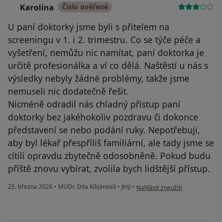
Karolína
Číslo ověřené
K
U paní doktorky jsme byli s přítelem na
screeningu v 1. i 2. trimestru. Co se týče péče a
vyšetření, nemůžu nic namítat, paní doktorka je
určitě profesionálka a ví co dělá. Naštěstí u nás s
výsledky nebyly žádné problémy, takže jsme
nemuseli nic dodatečně řešit.
Nicméně odradil nás chladný přístup paní
doktorky bez jakéhokoliv pozdravu či dokonce
představení se nebo podání ruky. Nepotřebuji,
aby byl lékař přespříliš familiární, ale tady jsme se
cítili opravdu zbytečně odosobněně. Pokud budu
příště znovu vybírat, zvolila bych lidštější přístup.
podle názoru uživatele Karolín
25. března 2026
•
MUDr. Dita Kilijánová
•
Jiný
•
Nahlásit zneužití