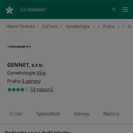
Hla
Co hledáte?
Hlavní Stránka
Zařízení
Gynekologie
Praha
Ge
Změna města
Změna 
GENNET, s.r.o.
Gynekologie
Více
Praha
3 adresy
53 názorů
O nás
Specialisté
Adresy
Názory
Podívejte se na další kliniky