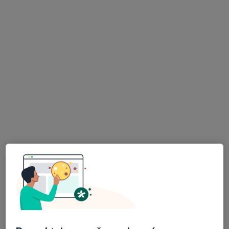
ABCLINIC ART & BEAUTY
Ostatní, Dermatolog, Plastický chirurg
3 názory
V Parku 2308/8, Praha
•
Mapa
ABCLINIC ART & BEAUTY
Tato klinika nemá specialisty s dostupnými termíny v online kalendáři
Zobrazit profil
ORP CENTRUM s.r.o.