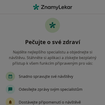
Hla
Ostatní • Praha, hl město Praha
Filtry
• 1
Mapa
Ostatní Praha
Pečujte o své zdraví
Jak řadíme výsledky vyhledávání?
Najděte nejlepšího specialistu a objednejte si
návštěvu. Stáhněte si aplikaci a získejte bezplatný
Jakou pojišťovnu máte?
přístup k všem funkcím připraveným pro vás:
Snadno spravujte své návštěvy
Odesílejte zprávy svým specialistům
Dostávejte připomenutí o návštěvě