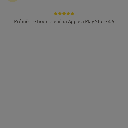
Palas Athéna s.r.o. - Klinika jednodenní
chirurgie
Průměrné hodnocení na Apple a Play Store 4.5
·
Více
Ostatní, Chirurg, Ortoped
136 názorů
Hviezdoslavova 25/509, Praha
•
Mapa
Palas Athéna s.r.o. - Klinika jednodenní chirurgie
Tato klinika nemá specialisty s dostupnými termíny v online kalendáři
Zobrazit profil