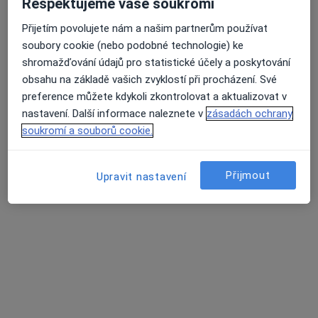
·
Více
Ostatní, Kardiolog, Ortoped
Respektujeme vaše soukromí
Přijetím povolujete nám a našim partnerům používat
Adresa 1
Adresa 2
Adresa 3
Adresa 4
soubory cookie (nebo podobné technologie) ke
shromažďování údajů pro statistické účely a poskytování
Pod Juliskou 1805/4, Praha
•
Mapa
obsahu na základě vašich zvyklostí při procházení. Své
ORP CENTRUM s.r.o.
preference můžete kdykoli zkontrolovat a aktualizovat v
nastavení. Další informace naleznete v
zásadách ochrany
Tato klinika nemá specialisty s dostupnými termíny v online kalendáři
soukromí a souborů cookie.
Zobrazit profil
Přijmout
Upravit nastavení
Zubní ordinace CLINIC FAMILYDENT s.r.o.