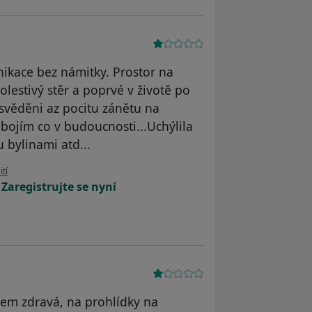
nikace bez námitky. Prostor na
olestivý stěr a poprvé v životě po
 svěděni az pocitu zánětu na
 bojím co v budoucnosti...Uchýlila
 bylinami atd...
živatele LM
ití
!
Zaregistrujte se nyní
sem zdravá, na prohlídky na