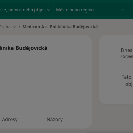
ace, nemoc nebo příjmení
Město nebo region
Praha
Medicon A.s. Poliklinika Budějovická
a města
Změna města
linika Budějovická
Dnes
7 Srpen
Tato
obj
Adresy
Názory