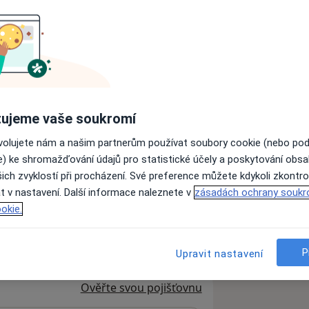
rolog
Zubař
ermatolog
Urolog
ujeme vaše soukromí
ovolujete nám a našim partnerům používat soubory cookie (nebo po
Hledejte jinou specializaci
e) ke shromažďování údajů pro statistické účely a poskytování obs
ich zvyklostí při procházení. Své preference můžete kdykoli zkontro
t v nastavení. Další informace naleznete v
zásadách ochrany soukr
okie.
nické zařízení společnosti MEDICON a.s
P
Upravit nastavení
Ověřte svou pojišťovnu