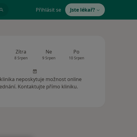
Přihlásit se
Jste lékař?
Zítra
Ne
Po
Út
St
8 Srpen
9 Srpen
10 Srpen
11 Srpen
12 Srp
 klinika neposkytuje možnost online
ednání. Kontaktujte přímo kliniku.