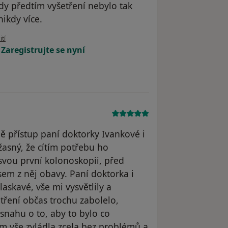
dy předtím vyšetření nebylo tak
ikdy více.
uživatele LMN
ití
!
Zaregistrujte se nyní
ě přístup paní doktorky Ivankové i
žasný, že cítím potřebu ho
svou první kolonoskopii, před
sem z něj obavy. Paní doktorka i
laskavé, vše mi vysvětlily a
tření občas trochu zabolelo,
snahu o to, aby to bylo co
sem vše zvládla zcela bez problémů a