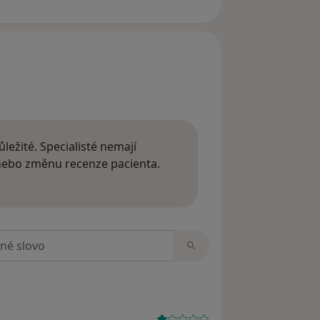
ležité. Specialisté nemají
 nebo změnu recenze pacienta.
 o názorech
zorech