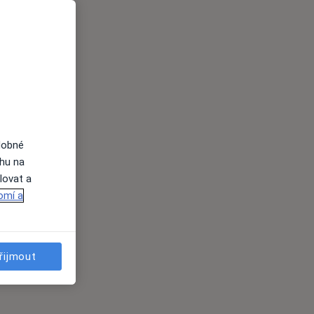
dobné
ahu na
lovat a
omí a
řijmout