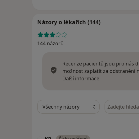
Názory o lékařích (144)
144 názorů
Recenze pacientů jsou pro nás dů
možnost zaplatit za odstranění
Další informace
Další informace.
Hledejte v ná
Číslo ověřené
K