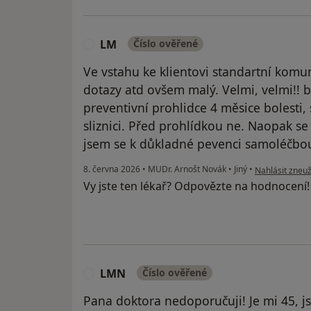
LM
Číslo ověřené
L
Ve vstahu ke klientovi standartní komu
dotazy atd ovšem malý. Velmi, velmi!! b
preventivní prohlidce 4 měsice bolesti,
sliznici. Před prohlídkou ne. Naopak se
jsem se k důkladné pevenci samoléčbou
podle názoru u
8. června 2026
•
MUDr. Arnošt Novák
•
Jiný
•
Nahlásit zneuž
Vy jste ten lékař? Odpovězte na hodnocení
LMN
Číslo ověřené
L
Pana doktora nedoporučuji! Je mi 45, j