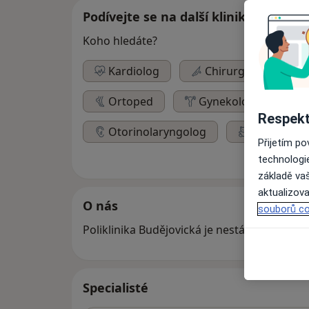
Podívejte se na další kliniky
Koho hledáte?
Kardiolog
Chirurg
Neu
Ortoped
Gynekolog
D
Respekt
Otorinolaryngolog
Pediatr
Přijetím p
technologi
základě vaš
aktualizova
O nás
souborů co
Poliklinika Budějovická je nestátní zdravot
Specialisté