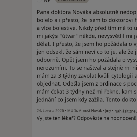
KP
Pana doktora Nováka absolutně nedopor
bolelo a i přesto, že jsem to doktorovi ř
a více bolestivé. Nikdy před tím mě to 
mi jakýsi "útvar" někde, nevysvětlil mi
dělat. I přesto, že jsem ho požádala o
jen odsekl, že sám neví co to je, ale že
odborně. Opět jsem ho požádala o vys
nerozumím. To se naštval a stejně mi ni
mám za 3 týdny zavolat kvůli cytologii
objednat. Odešla jsem z ordinace s poc
mám čekat 3 týdny než mi řekne, kam s
jednání co jsem kdy zažila. Tento dokt
podle názoru 
24. června 2026
•
MUDr. Arnošt Novák
•
Jiný
•
Nahlásit zneu
Vy jste ten lékař? Odpovězte na hodnocení