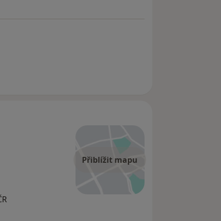
Přiblížit mapu
ČR