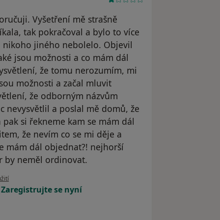
učuji. Vyšetření mě strašně
íkala, tak pokračoval a bylo to více
u nikoho jiného nebolelo. Objevil
 jaké jsou možnosti a co mám dál
 vysvětlení, že tomu nerozumím, mi
 jsou možnosti a začal mluvit
větlení, že odborným názvům
c nevysvětlil a poslal mě domů, že
 a pak si řekneme kam se mám dál
item, že nevím co se mi děje a
e mám dál objednat?! nejhorší
or by neměl ordinovat.
uživatele KP
žití
!
Zaregistrujte se nyní