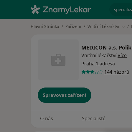
specializ
Hlavní Stránka
Zařízení
Vnitřní Lékařství
Změn
MEDICON a.s. Polik
Vnitřní lékařství
Více
Praha
1 adresa
144 názorů
Spravovat zařízení
O nás
Specialisté