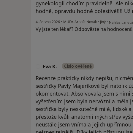
gynekologii chodím pravidelně. Ale nik
hodně, opravdu hodně bolestivé!!!! Už n
podle názoru 
4. června 2026
•
MUDr. Arnošt Novák
•
Jiný
•
Nahlásit zneuž
Vy jste ten lékař? Odpovězte na hodnocení
Eva K.
Číslo ověřené
E
Recenze prakticky nikdy nepíšu, nicmén
sestřičky Pavly Majeríkové byl natolik ú
okomentovat. Absolvovala jsem s nimi 
vyšetřením jsem byla nervózní a měla j
sestřička byly neskutečně milé, lidské a 
přestože kvůli anatomii mých střev vyše
neustále jsem vnímala jejich upřímnou 
nejsnesitelnější. Díky jejich přístupu j