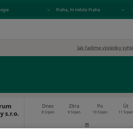
ace, nemoc nebo příjmení
Město nebo region
Jak řadíme výsledky vyhl
trum
Dnes
Zítra
Po
Út
 s.r.o.
8 Srpen
9 Srpen
10 Srpen
11 Srpe
Online rezervace termínu není k dispozic