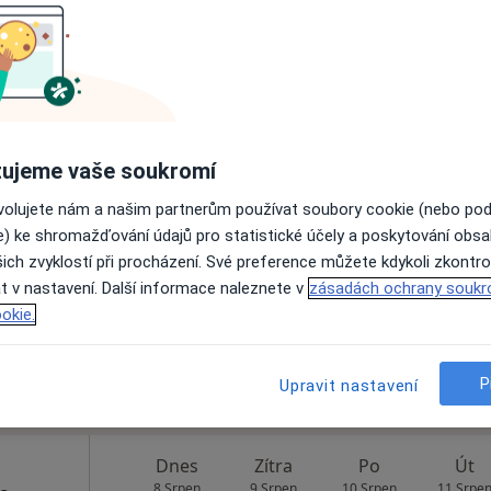
Zobrazit profil
.o.
ujeme vaše soukromí
Dnes
Zítra
Po
Út
8 Srpen
9 Srpen
10 Srpen
11 Srpe
ovolujete nám a našim partnerům používat soubory cookie (nebo po
e) ke shromažďování údajů pro statistické účely a poskytování obs
·
hirurg
ich zvyklostí při procházení. Své preference můžete kdykoli zkontro
Online rezervace termínu není k dispozic
t v nastavení. Další informace naleznete v
zásadách ochrany soukr
okie.
Zobrazit profil
P
Upravit nastavení
Dnes
Zítra
Po
Út
8 Srpen
9 Srpen
10 Srpen
11 Srpe