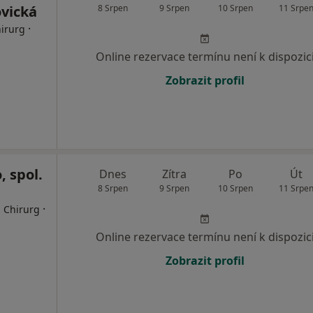
ovická
8 Srpen
9 Srpen
10 Srpen
11 Srpe
·
hirurg
Online rezervace termínu není k dispozic
Zobrazit profil
, spol.
Dnes
Zítra
Po
Út
8 Srpen
9 Srpen
10 Srpen
11 Srpe
·
, Chirurg
Online rezervace termínu není k dispozic
Zobrazit profil