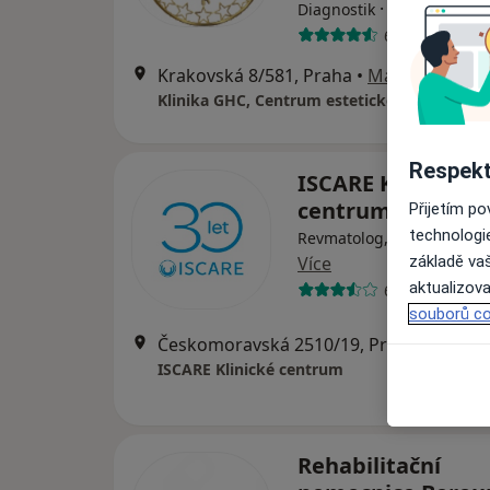
·
Více
Diagnostik
6 názorů
Krakovská 8/581, Praha
•
Mapa
Klinika GHC, Centrum estetické medicíny s.r
Respekt
ISCARE Klinické
centrum
Přijetím p
technologi
Revmatolog, Alergolog, C
Více
základě vaš
aktualizova
6 názorů
souborů co
Českomoravská 2510/19, Praha
•
Mapa
ISCARE Klinické centrum
Rehabilitační