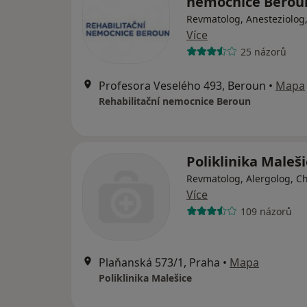
nemocnice Berou
Revmatolog, Anesteziolog
Více
25 názorů
Profesora Veselého 493, Beroun
•
Mapa
Rehabilitační nemocnice Beroun
Poliklinika Maleš
Revmatolog, Alergolog, C
Více
109 názorů
Plaňanská 573/1, Praha
•
Mapa
Poliklinika Malešice