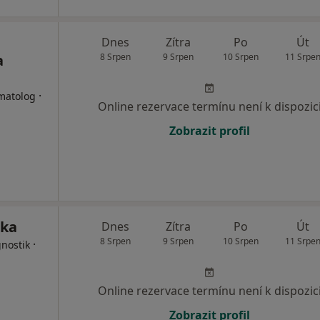
Dnes
Zítra
Po
Út
a
8 Srpen
9 Srpen
10 Srpen
11 Srpe
·
matolog
Online rezervace termínu není k dispozic
Zobrazit profil
ika
Dnes
Zítra
Po
Út
8 Srpen
9 Srpen
10 Srpen
11 Srpe
·
nostik
Online rezervace termínu není k dispozic
Zobrazit profil