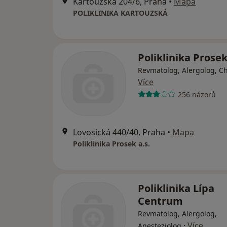
Kartouzská 204/6, Praha
•
Mapa
POLIKLINIKA KARTOUZSKÁ
Poliklinika Prosek
Revmatolog, Alergolog, C
Více
256 názorů
Lovosická 440/40, Praha
•
Mapa
Poliklinika Prosek a.s.
Poliklinika Lípa
Centrum
Revmatolog, Alergolog,
·
Více
Anesteziolog