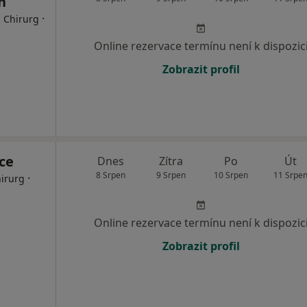
n
·
, Chirurg
Online rezervace termínu není k dispozic
Zobrazit profil
ice
Dnes
Zítra
Po
Út
8 Srpen
9 Srpen
10 Srpen
11 Srpe
·
hirurg
Online rezervace termínu není k dispozic
Zobrazit profil