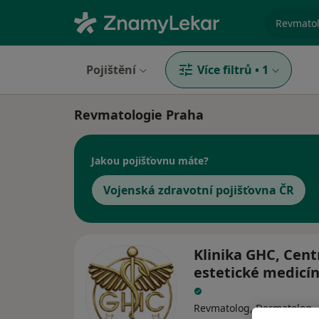
specializ
Pojištění
Více filtrů
•
1
Revmatologie Praha
Jakou pojišťovnu máte?
Vojenská zdravotní pojišťovna ČR
Klinika GHC, Cen
estetické medicíny
Revmatolog, Dermatolog,