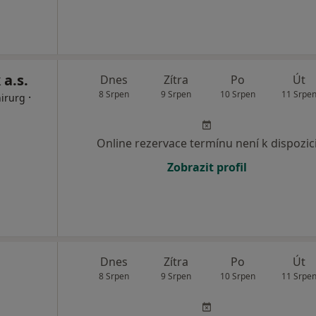
 a.s.
Dnes
Zítra
Po
Út
8 Srpen
9 Srpen
10 Srpen
11 Srpe
·
hirurg
Online rezervace termínu není k dispozic
Zobrazit profil
Dnes
Zítra
Po
Út
8 Srpen
9 Srpen
10 Srpen
11 Srpe