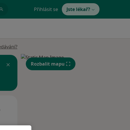
Přihlásit se
Jste lékař?
edávání?
Rozbalit mapu
St
Čt
Pá
n
12 Srpen
13 Srpen
14 Srpen
i