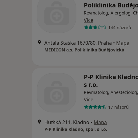
Poliklinika Buděj
Revmatolog, Alergolog, C
Více
144 názorů
Antala Staška 1670/80, Praha
•
Mapa
MEDICON a.s. Poliklinika Budějovická
P-P Klinika Kladno
s r.o.
Revmatolog, Anesteziolog
Více
17 názorů
Huťská 211, Kladno
•
Mapa
P-P Klinika Kladno, spol. s r.o.