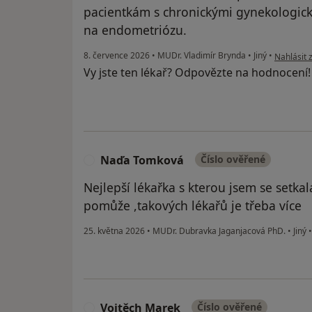
pacientkám s chronickými gynekologic
na endometriózu.
podle náz
8. července 2026
•
MUDr. Vladimír Brynda
•
Jiný
•
Nahlásit 
Vy jste ten lékař? Odpovězte na hodnocení
Naďa Tomková
Číslo ověřené
N
Nejlepší lékařka s kterou jsem se setka
pomůže ,takových lékařů je třeba více
25. května 2026
•
MUDr. Dubravka Jaganjacová PhD.
•
Jiný
Vojtěch Marek
Číslo ověřené
V