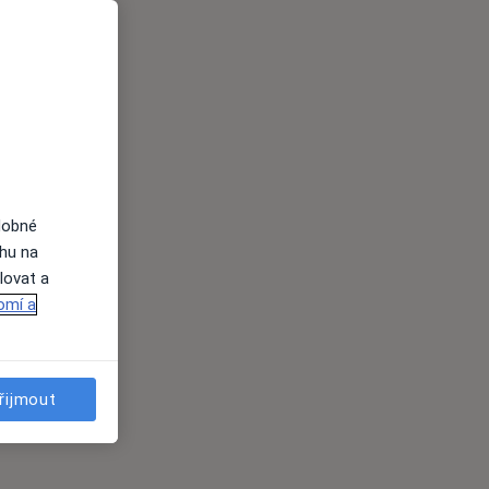
dobné
ahu na
lovat a
omí a
řijmout