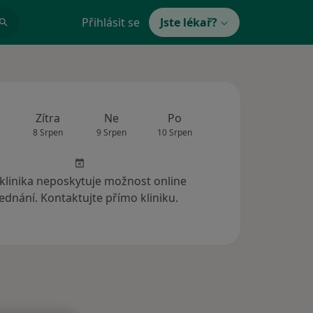
Přihlásit se
Jste lékař?
Zítra
Ne
Po
Út
St
8 Srpen
9 Srpen
10 Srpen
11 Srpen
12 Srp
 klinika neposkytuje možnost online
ednání. Kontaktujte přímo kliniku.