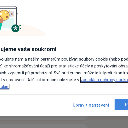
ediatr
Psychiatr
Gynekolog
ujeme vaše soukromí
Urolog
Psycholog
ovolujete nám a našim partnerům používat soubory cookie (nebo po
e) ke shromažďování údajů pro statistické účely a poskytování obs
ich zvyklostí při procházení. Své preference můžete kdykoli zkontro
Hledejte jinou specializaci
t v nastavení. Další informace naleznete v
zásadách ochrany soukr
okie.
P
Upravit nastavení
votní péči svým pacientům.