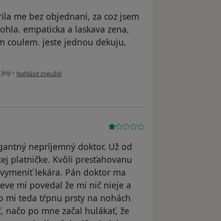
rila me bez objednani, za coz jsem
ohla. empaticka a laskava zena,
ym coulem. jeste jednou dekuju,
podle názoru uživatele Vojtěch Marek
Jiný
•
Nahlásit zneužití
ogantný nepríjemný doktor. Už od
ej platničke. Kvôli presťahovanu
 vymeniť lekára. Pán doktor ma
eve mi povedal že mi nič nieje a
o mi teda tŕpnu prsty na nohách
ť, načo po mne začal hulákať, že