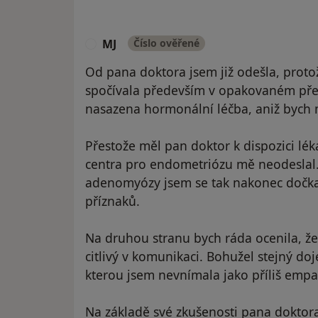
MJ
Číslo ověřené
M
Od pana doktora jsem již odešla, proto
spočívala především v opakovaném před
nasazena hormonální léčba, aniž bych m
Přestože měl pan doktor k dispozici lé
centra pro endometriózu mě neodeslal
adenomyózy jsem se tak nakonec dočkal
příznaků.
Na druhou stranu bych ráda ocenila, že 
citlivý v komunikaci. Bohužel stejný do
kterou jsem nevnímala jako příliš empa
Na základě své zkušenosti pana dokto