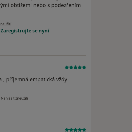
kými obtížemi nebo s podezřením
oru uživatele MJ
zneužití
!
Zaregistrujte se nyní
la , příjemná empatická vždy
podle názoru uživatele Naďa Tomková
•
Nahlásit zneužití