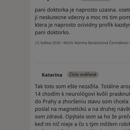
pani doktorka je naprosto uzasna. oset
ji neskutecne vdecny a moc mi tim pom
ktera je naprosto ocividny profik kazd
pani doktorko.
13. května 2026
•
MUDr. Martina Benáčanová Čermáková
•
Katarína
Číslo ověřené
K
Tak toto som ešte nezažila. Totálne ar
14 chodím k neurológovi kvôli prasknut
do Prahy a zhoršeniu stavu som chcela
poslal na magnetickú a na druhej návšt
som zdravá. Opýtala som sa ho že preč
keď mi nič nieje a čo s tým môžem robi