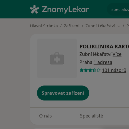
specializ
Hlavní Stránka
Zařízení
Zubní Lékařství
P
Změna
POLIKLINIKA KAR
Zubní lékařství
Více
Praha
1 adresa
101 názorů
Spravovat zařízení
O nás
Specialisté