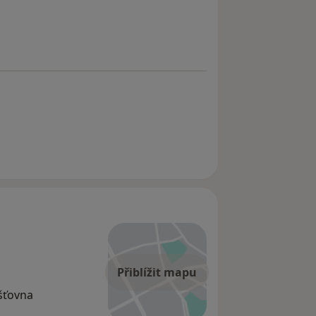
Přiblížit mapu
išťovna