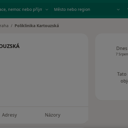
ace, nemoc nebo příjmení
Město nebo region
raha
Poliklinika Kartouzská
 města
TOUZSKÁ
Dnes
7 Srpen
Tato
obj
Adresy
Názory