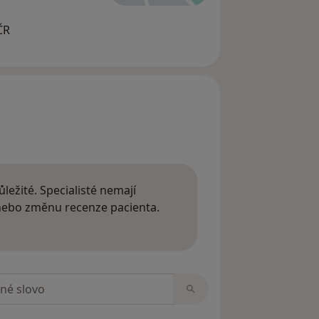
ČR
ležité. Specialisté nemají
 nebo změnu recenze pacienta.
 o názorech
zorech