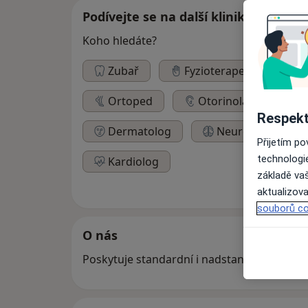
Podívejte se na další kliniky
Koho hledáte?
Zubař
Fyzioterapeut
P
Ortoped
Otorinolaryngolog
Respekt
Dermatolog
Neurolog
Přijetím p
technologi
Kardiolog
základě vaš
aktualizova
souborů co
O nás
Poskytuje standardní i nadstandardní zdra