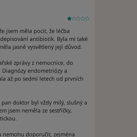
že jsem měla pocit, že léčba
episování antibiotik. Byla mi také
ěla jasně vysvětlený její důvod.
kařské zprávy z nemocnice, do
. Diagnózy endometriózy a
a až po sedmi letech od prvních
pan doktor byl vždy milý, slušný a
jem jsem neměla ze sestřičky,
tickou.
ra nemohu doporučit, zejména