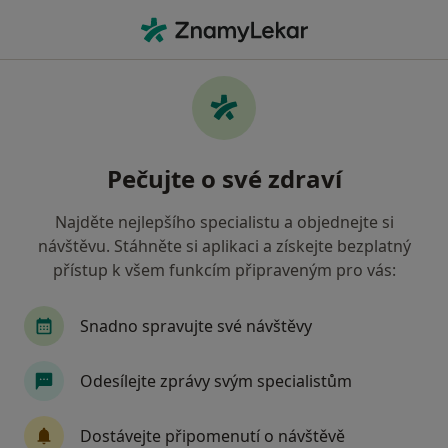
Hla
Logopedie • Praha, hl město Praha
Filtry
• 1
Mapa
Logopedie Praha
Pečujte o své zdraví
Jak řadíme výsledky vyhledávání?
Najděte nejlepšího specialistu a objednejte si
návštěvu. Stáhněte si aplikaci a získejte bezplatný
Jakou pojišťovnu máte?
přístup k všem funkcím připraveným pro vás:
Zdravotní pojišťovna ministerstva vnitra ČR
O
Snadno spravujte své návštěvy
Odesílejte zprávy svým specialistům
Dostávejte připomenutí o návštěvě