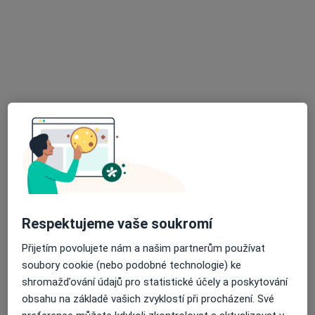
Soukromá klinika LOGO s.r.o.
·
Více
Logoped, Internista, Neurolog
9 názorů
Karlovo náměstí 15/292, Praha
•
Mapa
Soukromá klinika LOGO s.r.o.
Tato klinika nemá specialisty s dostupnými termíny v online kalendáři
Zobrazit profil
Respektujeme vaše soukromí
Přijetím povolujete nám a našim partnerům používat
soubory cookie (nebo podobné technologie) ke
shromažďování údajů pro statistické účely a poskytování
obsahu na základě vašich zvyklostí při procházení. Své