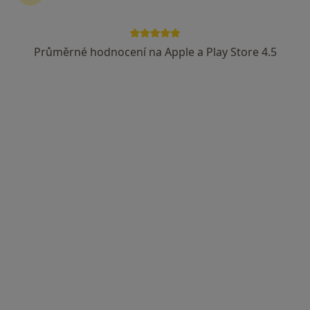
Průměrné hodnocení na Apple a Play Store 4.5
MEDITERRA s.r.o.
·
Více
Logoped, Chirurg, Internista
20 názorů
Adresa 1
Adresa 2
U Malvazinky 7, Praha
•
Mapa
MEDITERRA s.r.o.
Tato klinika nemá specialisty s dostupnými termíny v online kalendáři
Zobrazit profil