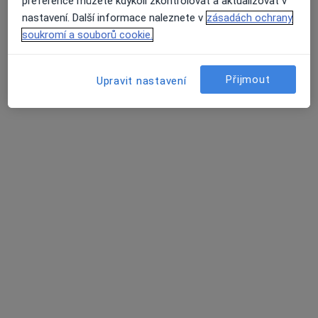
preference můžete kdykoli zkontrolovat a aktualizovat v
nastavení. Další informace naleznete v
zásadách ochrany
soukromí a souborů cookie.
Poliklinika Malešice
·
Více
Logoped, Alergolog, Chirurg
Přijmout
Upravit nastavení
109 názorů
Plaňanská 573/1, Praha
•
Mapa
Poliklinika Malešice
Tato klinika nemá specialisty s dostupnými termíny v online kalendáři
Zobrazit profil