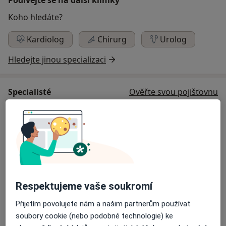
Koho hledáte?
Kardiolog
Chirurg
Urolog
Hledejte jinou specializaci
Specialisté
Ověřte svou pojišťovnu
Kardiolog
MUDr. Alena Krajcoviechová
Kardiolog
Respektujeme vaše soukromí
Přijetím povolujete nám a našim partnerům používat
prof. Renata Cífková
soubory cookie (nebo podobné technologie) ke