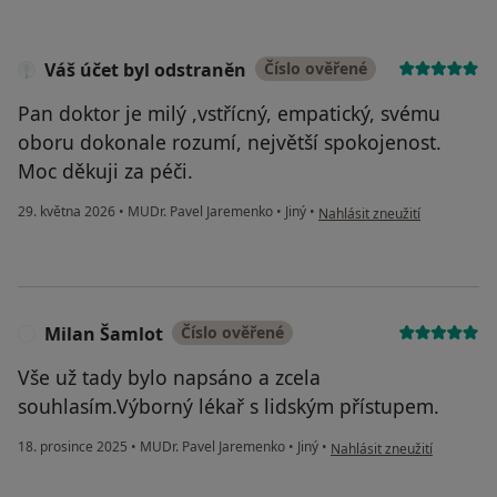
Váš účet byl odstraněn
Číslo ověřené
Pan doktor je milý ,vstřícný, empatický, svému
oboru dokonale rozumí, největší spokojenost.
Moc děkuji za péči.
podle názoru uživatele Váš ú
29. května 2026
•
MUDr. Pavel Jaremenko
•
Jiný
•
Nahlásit zneužití
Milan Šamlot
Číslo ověřené
M
Vše už tady bylo napsáno a zcela
souhlasím.Výborný lékař s lidským přístupem.
podle názoru uživatele Mil
18. prosince 2025
•
MUDr. Pavel Jaremenko
•
Jiný
•
Nahlásit zneužití