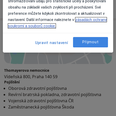
Kardiolog
shromažďování údajů pro statistické účely a poskytování
obsahu na základě vašich zvyklostí při procházení. Své
preference můžete kdykoli zkontrolovat a aktualizovat v
nastavení. Další informace naleznete v
zásadách ochrany
soukromí a souborů cookie.
Adresa
Přijmout
Upravit nastavení
Přiblížit mapu
Thomayerova nemocnice
Vídeňská 800, Praha 140 59
Pojištění
Oborová zdravotní pojišťovna
Revírní bratrská pokladna, zdravotní pojišťovna
Vojenská zdravotní pojišťovna ČR
Zaměstnanecká pojišťovna Škoda