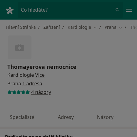
Hla
Co hledáte?
Hlavní Stránka
Zařízení
Kardiologie
Praha
Th
Změna města
Změna m
Thomayerova nemocnice
Kardiologie
Více
Praha
1 adresa
4 názory
Specialisté
Adresy
Názory
Podívejte se na další kliniky