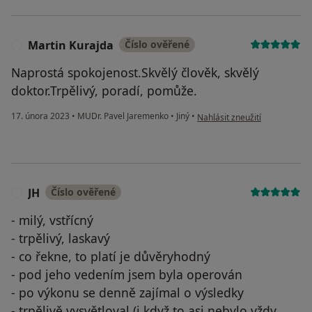
Martin Kurajda
Číslo ověřené
M
Naprostá spokojenost.Skvělý člověk, skvělý
doktor.Trpělivý, poradí, pomůže.
podle názoru uživatele Marti
17. února 2023
•
MUDr. Pavel Jaremenko
•
Jiný
•
Nahlásit zneužití
JH
Číslo ověřené
J
- milý, vstřícný
- trpělivý, laskavý
- co řekne, to platí je důvěryhodný
- pod jeho vedením jsem byla operován
- po výkonu se denně zajímal o výsledky
- trpělivě vysvětloval (i když to asi nebylo vždy