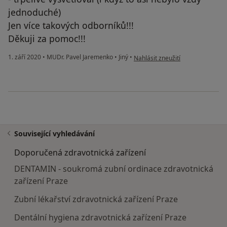
jednoduché)
Jen více takových odborníků!!!
Děkuji za pomoc!!!
podle názoru uživatele JH
1. září 2020
•
MUDr. Pavel Jaremenko
•
Jiný
•
Nahlásit zneužití
Související vyhledávání
Doporučená zdravotnická zařízení
DENTAMIN - soukromá zubní ordinace zdravotnická
zařízení Praze
Zubní lékařství zdravotnická zařízení Praze
Dentální hygiena zdravotnická zařízení Praze