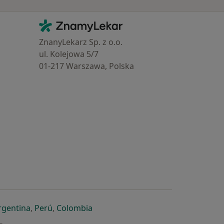
Kontakt
ZnamyLekar - Hlavní stránka
ZnanyLekarz Sp. z o.o.
ul. Kolejowa 5/7
01-217 Warszawa, Polska
e
é záložce
 v nové záložce
otevře v nové záložce
se otevře v nové záložce
se otevře v nové záložce
se otevře v nové záložce
rgentina
,
Perú
,
Colombia