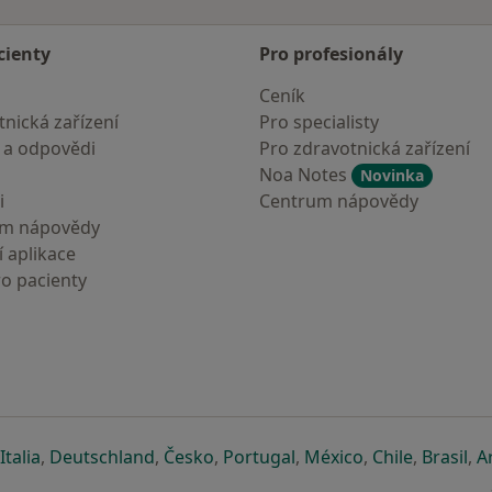
cienty
Pro profesionály
Ceník
nická zařízení
Pro specialisty
 a odpovědi
Pro zdravotnická zařízení
Noa Notes
Novinka
i
Centrum nápovědy
um nápovědy
 aplikace
ro pacienty
záložce
 v nové záložce
e otevře v nové záložce
se otevře v nové záložce
se otevře v nové záložce
se otevře v nové záložce
se otevře v nové záložc
se otevře v nov
se otevře
se 
Italia
,
Deutschland
,
Česko
,
Portugal
,
México
,
Chile
,
Brasil
,
A