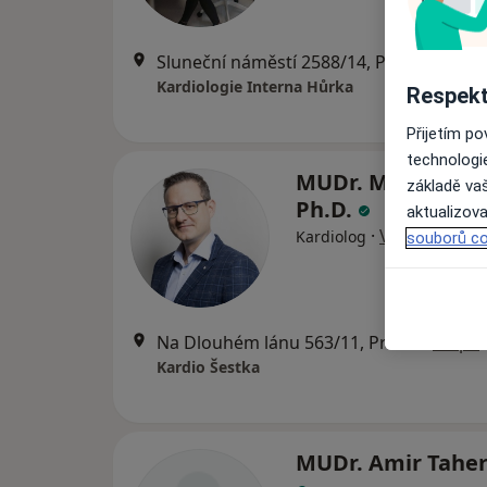
Sluneční náměstí 2588/14, Praha
•
Mapa
Kardiologie Interna Hůrka
Respekt
Přijetím p
technologi
MUDr. Martin Hajš
základě vaš
Ph.D.
aktualizova
·
Více
Kardiolog
souborů co
Na Dlouhém lánu 563/11, Praha
•
Mapa
Kardio Šestka
MUDr. Amir Tahe