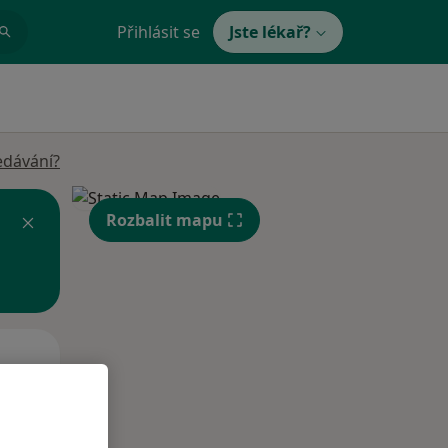
Přihlásit se
Jste lékař?
edávání?
Rozbalit mapu
Út
St
Čt
n
11 Srpen
12 Srpen
13 Srpen
i