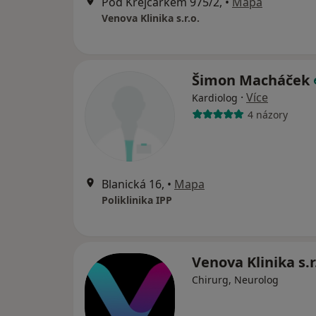
Pod Krejcárkem 975/2,
•
Mapa
Venova Klinika s.r.o.
Šimon Macháček
·
Více
Kardiolog
4 názory
Blanická 16,
•
Mapa
Poliklinika IPP
Venova Klinika s.r
Chirurg, Neurolog