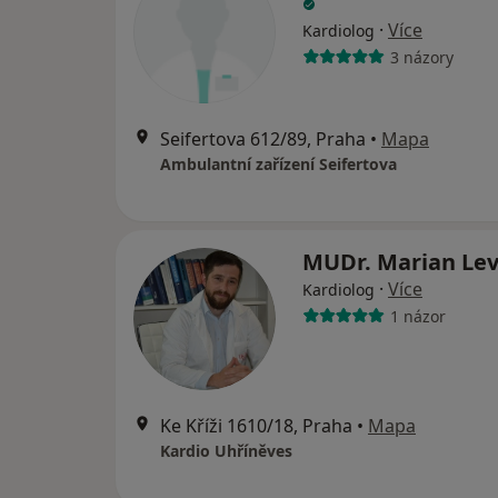
·
Více
Kardiolog
3 názory
Seifertova 612/89, Praha
•
Mapa
Ambulantní zařízení Seifertova
MUDr. Marian Le
·
Více
Kardiolog
1 názor
Ke Kříži 1610/18, Praha
•
Mapa
Kardio Uhříněves