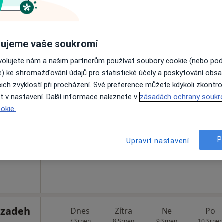
Rezervovat termín
ujeme vaše soukromí
ovolujete nám a našim partnerům používat soubory cookie (nebo po
e) ke shromažďování údajů pro statistické účely a poskytování obs
l,
Dnes
Zítra
Ne
Po
ich zvyklostí při procházení. Své preference můžete kdykoli zkontro
7 Srpen
8 Srpen
9 Srpen
10 Srpe
t v nastavení. Další informace naleznete v
zásadách ochrany soukr
okie.
Online rezervace termínu není k dispozic
P
Upravit nastavení
Rezervovat termín
rzadeh
Dnes
Zítra
Ne
Po
7 Srpen
8 Srpen
9 Srpen
10 Srpe