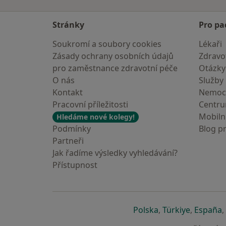
Stránky
Pro pa
Soukromí a soubory cookies
Lékaři
Zásady ochrany osobních údajů
Zdravot
pro zaměstnance zdravotní péče
Otázky
O nás
Služby
Kontakt
Nemoc
Pracovní příležitosti
Centr
Mobilní
Hledáme nové kolegy!
Podmínky
Blog p
Partneři
Jak řadíme výsledky vyhledávání?
Přístupnost
se otevře v nové 
se otevře
s
Polska
,
Türkiye
,
España
,