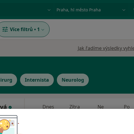
ace, nemoc nebo příjmení
Město nebo region
Více filtrů
•
1
Jak řadíme výsledky vyhl
irurg
Internista
Neurolog
ová
Dnes
Zítra
Ne
Po
7 Srpen
8 Srpen
9 Srpen
10 Srpe
e
Online rezervace termínu není k dispozic