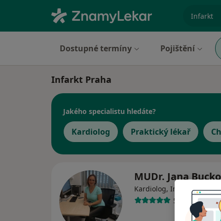
specializ
Dostupné termíny
Pojištění
Infarkt Praha
Jakého specialistu hledáte?
Kardiolog
Praktický lékař
Ch
MUDr. Jana Buck
·
Víc
Kardiolog, Internista
5 názorů