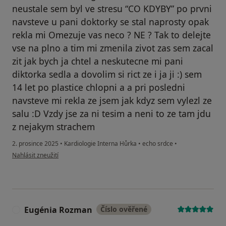
neustale sem byl ve stresu “CO KDYBY” po prvni
navsteve u pani doktorky se stal naprosty opak
rekla mi Omezuje vas neco ? NE ? Tak to delejte
vse na plno a tim mi zmenila zivot zas sem zacal
zit jak bych ja chtel a neskutecne mi pani
diktorka sedla a dovolim si rict ze i ja ji :) sem
14 let po plastice chlopni a a pri posledni
navsteve mi rekla ze jsem jak kdyz sem vylezl ze
salu :D Vzdy jse za ni tesim a neni to ze tam jdu
z nejakym strachem
2. prosince 2025
•
Kardiologie Interna Hůrka
•
echo srdce
•
podle názoru uživatele Jan Dolejš
Nahlásit zneužití
Eugénia Rozman
Číslo ověřené
E