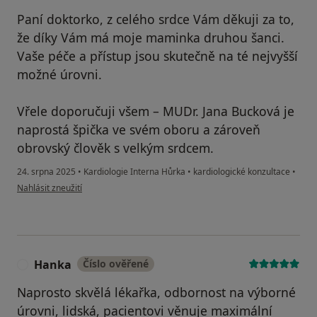
Paní doktorko, z celého srdce Vám děkuji za to,
že díky Vám má moje maminka druhou šanci.
Vaše péče a přístup jsou skutečně na té nejvyšší
možné úrovni.
Vřele doporučuji všem – MUDr. Jana Bucková je
naprostá špička ve svém oboru a zároveň
obrovský člověk s velkým srdcem.
24. srpna 2025
•
Kardiologie Interna Hůrka
•
kardiologické konzultace
•
podle názoru uživatele Eugénia Rozman
Nahlásit zneužití
Hanka
Číslo ověřené
H
Naprosto skvělá lékařka, odbornost na výborné
úrovni, lidská, pacientovi věnuje maximální