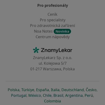
Pro profesionály
Ceník
Pro specialisty
Pro zdravotnická zařízení
Noa Notes
Novinka
Centrum nápovědy
Kontakt
ZnamyLekar - Hlavní stránka
ZnanyLekarz Sp. z o.o.
ul. Kolejowa 5/7
01-217 Warszawa, Polska
se otevře v nové záložce
se otevře v nové záložce
se otevře v nové záložce
se otevře v nové záložce
se otevře v 
se o
Polska
,
Türkiye
,
España
,
Italia
,
Deutschland
,
Česko
,
se otevře v nové záložce
se otevře v nové záložce
se otevře v nové záložce
se otevře v nové záložc
se otevře v 
se ote
Portugal
,
México
,
Chile
,
Brasil
,
Argentina
,
Perú
,
se otevře v nové záložce
Colombia