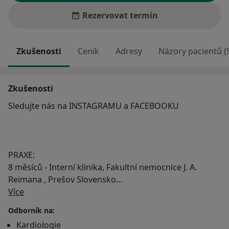
Rezervovat termín
Zkušenosti
Ceník
Adresy
Názory pacientů (
Zkušenosti
Sledujte nás na INSTAGRAMU a FACEBOOKU
PRAXE:
8 měsíců - Interní klinika, Fakultní nemocnice J. A.
Reimana , Prešov Slovensko
O mně
2 roky - Interní oddělení, Beroun
Více
1 rok - Interní klinika, Fakultní nemocnice Motol,
Odborník na:
včetně výukové činnosti
Kardiologie
6 let - Kardiochirurgie, Nemocnice na Homolce, Praha