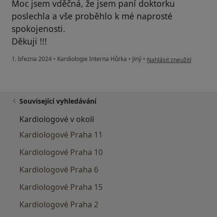
Moc jsem vděčná, že jsem paní doktorku
poslechla a vše proběhlo k mé naprosté
spokojenosti.
Děkuji !!!
podle názoru uživatele Si
1. března 2024
•
Kardiologie Interna Hůrka
•
Jiný
•
Nahlásit zneužití
Související vyhledávání
Kardiologové v okolí
Kardiologové Praha 11
Kardiologové Praha 10
Kardiologové Praha 6
Kardiologové Praha 15
Kardiologové Praha 2