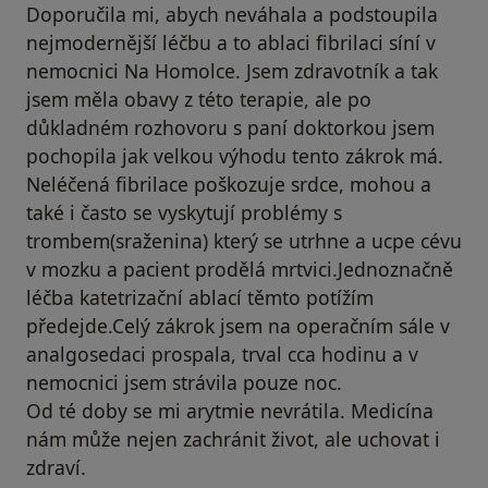
Doporučila mi, abych neváhala a podstoupila
nejmodernější léčbu a to ablaci fibrilaci síní v
nemocnici Na Homolce. Jsem zdravotník a tak
jsem měla obavy z této terapie, ale po
důkladném rozhovoru s paní doktorkou jsem
pochopila jak velkou výhodu tento zákrok má.
Neléčená fibrilace poškozuje srdce, mohou a
také i často se vyskytují problémy s
trombem(sraženina) který se utrhne a ucpe cévu
v mozku a pacient prodělá mrtvici.Jednoznačně
léčba katetrizační ablací těmto potížím
předejde.Celý zákrok jsem na operačním sále v
analgosedaci prospala, trval cca hodinu a v
nemocnici jsem strávila pouze noc.
Od té doby se mi arytmie nevrátila. Medicína
nám může nejen zachránit život, ale uchovat i
zdraví.