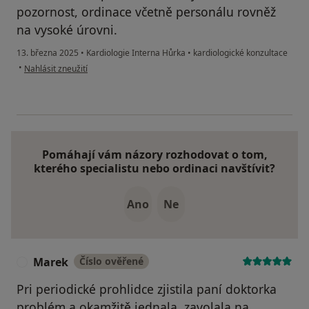
pozornost, ordinace včetně personálu rovněž
na vysoké úrovni.
13. března 2025
•
Kardiologie Interna Hůrka
•
kardiologické konzultace
podle názoru uživatele Hanka
•
Nahlásit zneužití
Pomáhají vám názory rozhodovat o tom,
kterého specialistu nebo ordinaci navštívit?
Ano
Ne
Marek
Číslo ověřené
M
Pri periodické prohlidce zjistila paní doktorka
problém a okamžitě jednala ,zavolala na