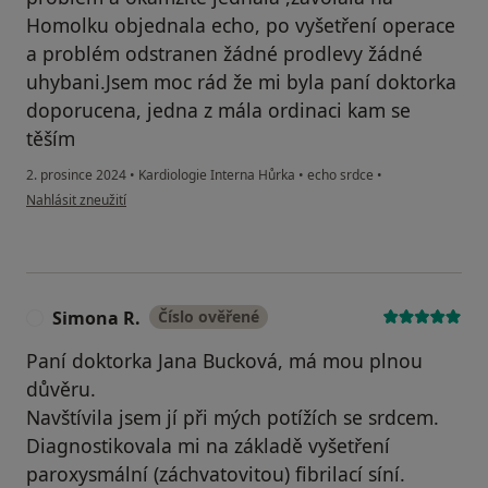
Homolku objednala echo, po vyšetření operace
a problém odstranen žádné prodlevy žádné
uhybani.Jsem moc rád že mi byla paní doktorka
doporucena, jedna z mála ordinaci kam se
těším
2. prosince 2024
•
Kardiologie Interna Hůrka
•
echo srdce
•
podle názoru uživatele Marek
Nahlásit zneužití
Simona R.
Číslo ověřené
S
Paní doktorka Jana Bucková, má mou plnou
důvěru.
Navštívila jsem jí při mých potížích se srdcem.
Diagnostikovala mi na základě vyšetření
paroxysmální (záchvatovitou) fibrilací síní.