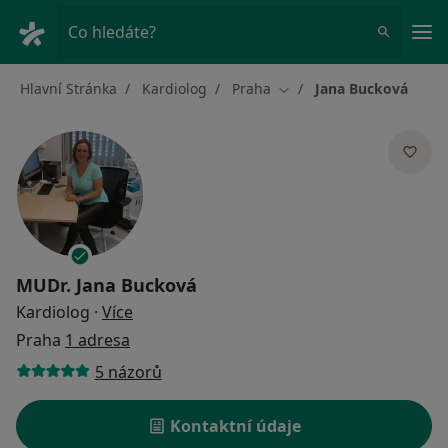
Hla
Co hledáte?
Hlavní Stránka
Kardiolog
Praha
Jana Bucková
Změna města
MUDr.
Jana Bucková
o specializacích
Kardiolog
·
Více
Praha
1 adresa
5 názorů
Kontaktní údaje