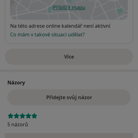
Přiblížit mapu
se otevře v nové záložce
Dostupnost
Na této adrese online kalendář není aktivní
Co mám v takové situaci udělat?
Více
o adrese
Názory
Přidejte svůj názor
5 názorů