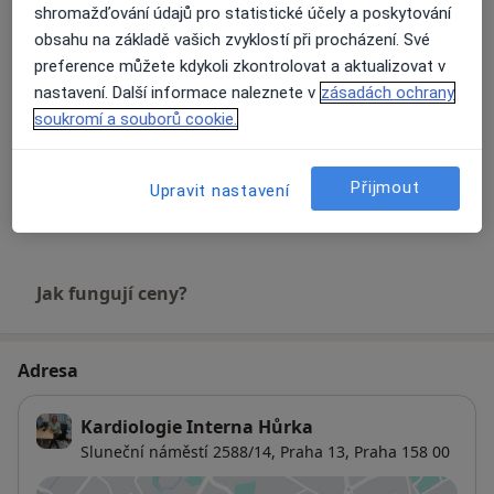
shromažďování údajů pro statistické účely a poskytování
obsahu na základě vašich zvyklostí při procházení. Své
Kardiologické konzultace
preference můžete kdykoli zkontrolovat a aktualizovat v
Detaily
nastavení. Další informace naleznete v
zásadách ochrany
soukromí a souborů cookie.
Měření krevního tlaku
Detaily
Přijmout
Upravit nastavení
+1 služba
Jak fungují ceny?
Adresa
Kardiologie Interna Hůrka
Sluneční náměstí 2588/14,
Praha 13
,
Praha
158 00