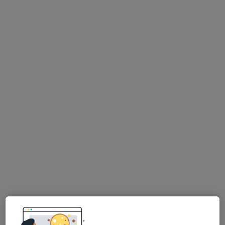
MUDr. Amir Taherzadeh
·
Více
Kardiolog
3 názory
Seifertova 612/89, Praha
•
Mapa
Ambulantní zařízení Seifertova
Tento specialista nenabízí online rezervaci termínu na této adrese.
Rezervovat termín