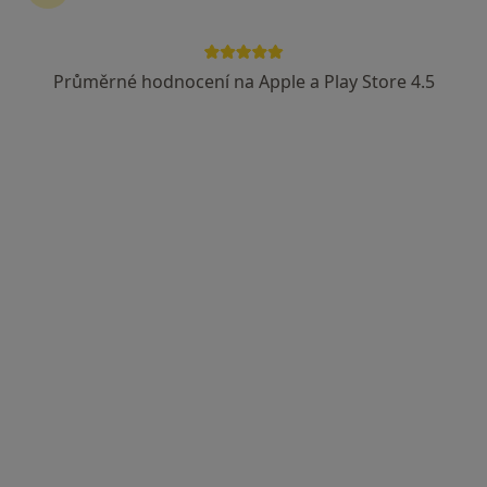
Průměrné hodnocení na Apple a Play Store 4.5
ORP CENTRUM s.r.o.
·
Více
Kardiolog, Ortoped, Ostatní
Adresa 1
Adresa 2
Adresa 3
Pod Juliskou 1805/4, Praha
•
Mapa
ORP CENTRUM s.r.o.
Tato klinika nemá specialisty s dostupnými termíny v online kalendáři
Zobrazit profil