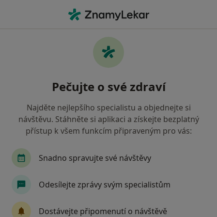
Hla
Kardiolog • Praha 15, Praha, hl město Praha
Filtry
Mapa
Kardiolog, Praha 15, Praha
Pečujte o své zdraví
Jak řadíme výsledky vyhledávání?
Najděte nejlepšího specialistu a objednejte si
návštěvu. Stáhněte si aplikaci a získejte bezplatný
Jakou pojišťovnu máte?
přístup k všem funkcím připraveným pro vás:
Všeobecná zdravotní pojišťovna
Zdravotní poj
Snadno spravujte své návštěvy
Odesílejte zprávy svým specialistům
Dostávejte připomenutí o návštěvě