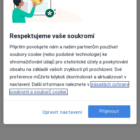
MUDr. Martin Hajšl, Ph.D.
·
Více
Kardiolog
Na Dlouhém lánu 563/11, Praha
•
Mapa
Respektujeme vaše soukromí
Kardio Šestka
Přijetím povolujete nám a našim partnerům používat
Tento specialista nenabízí online rezervaci termínu na této adrese.
soubory cookie (nebo podobné technologie) ke
shromažďování údajů pro statistické účely a poskytování
Rezervovat termín
obsahu na základě vašich zvyklostí při procházení. Své
preference můžete kdykoli zkontrolovat a aktualizovat v
nastavení. Další informace naleznete v
zásadách ochrany
soukromí a souborů cookie.
Přijmout
Upravit nastavení
MUDr. Marian Levčík