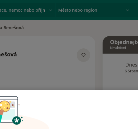
ace, nemoc nebo příjmení
Město nebo region
va Benešová
Objednejt
Neaktivní
nešová
izacích
Dnes
6 Srpen
Tento 
Rezervovat termín
Názory pacientů (1)