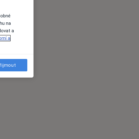
dobné
ahu na
lovat a
omí a
řijmout