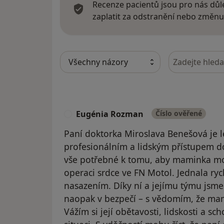
Recenze pacientů jsou pro nás důle
zaplatit za odstranění nebo změnu
Hledejte v ná
Eugénia Rozman
Číslo ověřené
E
Paní doktorka Miroslava Benešová je l
profesionálním a lidským přístupem do
vše potřebné k tomu, aby maminka mo
operaci srdce ve FN Motol. Jednala ry
nasazením. Díky ní a jejímu týmu jsme s
naopak v bezpečí – s vědomím, že mami
Vážím si její obětavosti, lidskosti a sc