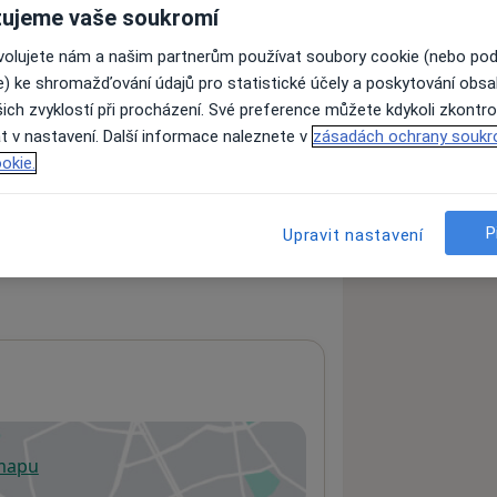
ujeme vaše soukromí
ovolujete nám a našim partnerům používat soubory cookie (nebo po
ách nejsou k dispozici
e) ke shromažďování údajů pro statistické účely a poskytování obs
ádné informace o svých službách.
ich zvyklostí při procházení. Své preference můžete kdykoli zkontro
t v nastavení. Další informace naleznete v
zásadách ochrany soukr
okie.
P
Upravit nastavení
 mapu
 otevře v nové záložce