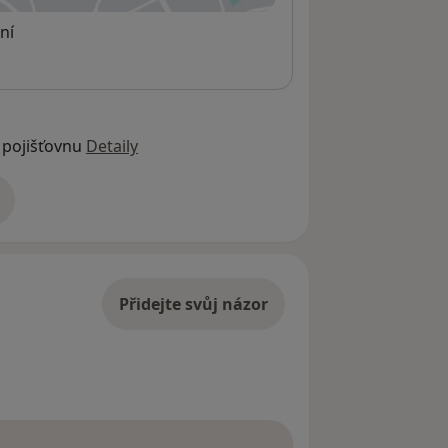
ní
 pojišťovnu
Detaily
adrese
Přidejte svůj názor