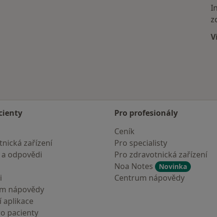
I
z
V
cienty
Pro profesionály
Ceník
nická zařízení
Pro specialisty
 a odpovědi
Pro zdravotnická zařízení
Noa Notes
Novinka
i
Centrum nápovědy
um nápovědy
 aplikace
ro pacienty