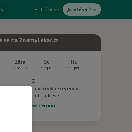
Přihlásit se
Jste lékař?
e se na ZnamyLekar.cz
Zítra
So
Ne
Po
Út
7 Srpen
8 Srpen
9 Srpen
10 Srpen
11 Srp
specialista nenabízí online rezervaci
termínu na této adrese.
Rezervovat termín