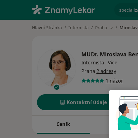
specializ
Hlavní Stránka
Internista
Praha
Mirosla
Změna města
MUDr.
Miroslava Be
o special
Internista
·
Více
Praha
2 adresy
1 názor
Kontaktní údaje
Ceník
Adresy