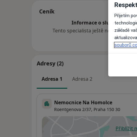
Respekt
Ceník
Přijetím p
Informace o službách a cen
technologi
Tento specialista ještě nepřidával ž
základě vaš
aktualizova
souborů co
Adresy (2)
Adresa 1
Adresa 2
Nemocnice Na Homolce
Roentgenova 2/37,
Praha
150 30
Přiblížit
se