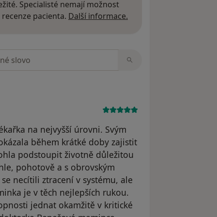
žité. Specialisté nemají možnost
Další informace o názor
 recenze pacienta.
Další informace.
zorech
ékařka na nejvyšší úrovni. Svým
kázala během krátké doby zajistit
hla podstoupit životně důležitou
chle, pohotově a s obrovským
e necítili ztracení v systému, ale
nka je v těch nejlepších rukou.
hopnosti jednat okamžitě v kritické