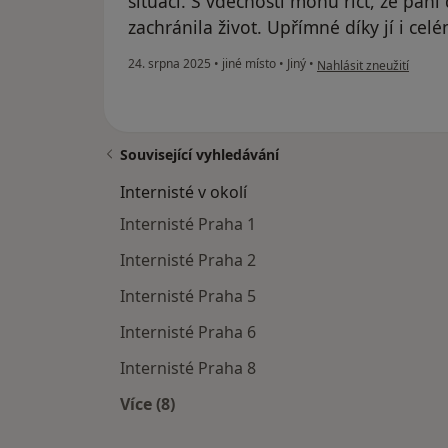
situaci. S vděčností mohu říct, že pa
zachránila život. Upřímné díky jí i cel
podle názoru uživatele
24. srpna 2025
•
jiné místo
•
Jiný
•
Nahlásit zneužití
Související vyhledávání
Internisté v okolí
Internisté Praha 1
Internisté Praha 2
Internisté Praha 5
Internisté Praha 6
Internisté Praha 8
Více (8)
Více v kategorii: Internisté v okolí