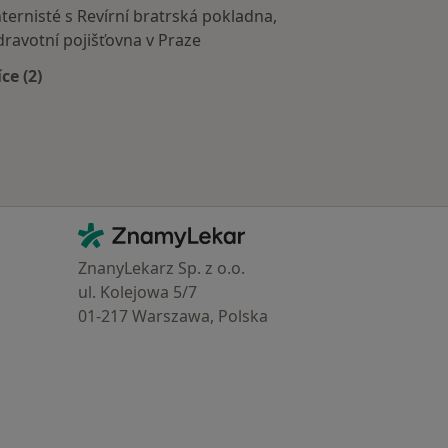
nternisté s Revírní bratrská pokladna,
dravotní pojišťovna v Praze
íce (2)
Více v kategorii: Zdravotní pojišťovny
Kontakt
ZnamyLekar - Hlavní stránka
ZnanyLekarz Sp. z o.o.
ul. Kolejowa 5/7
01-217 Warszawa, Polska