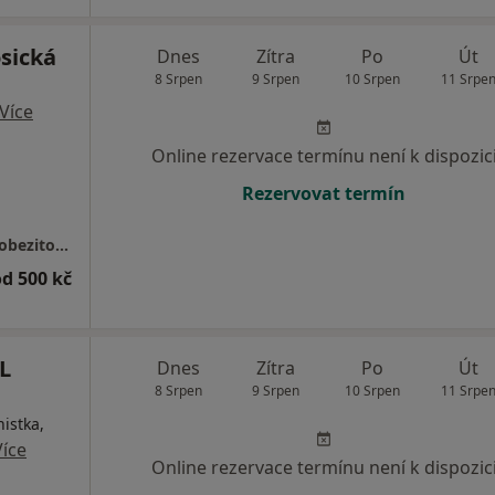
sická
Dnes
Zítra
Po
Út
8 Srpen
9 Srpen
10 Srpen
11 Srpe
Více
Online rezervace termínu není k dispozic
Rezervovat termín
ENDOCARE, ambulance pro endokrinologii, obezitologii a nutriční poradenství
od 500 kč
L
Dnes
Zítra
Po
Út
8 Srpen
9 Srpen
10 Srpen
11 Srpe
nistka,
Více
Online rezervace termínu není k dispozic