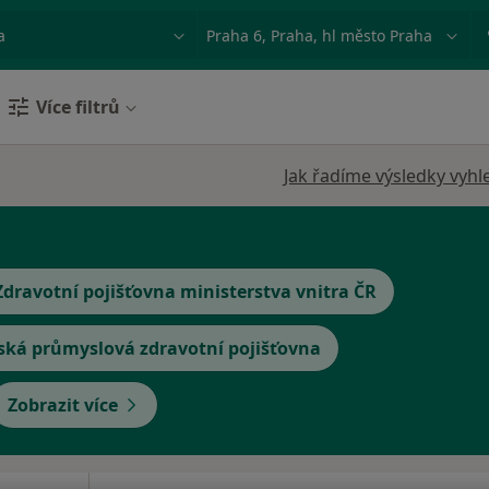
ace, nemoc nebo příjmení
Město nebo region
Více filtrů
Jak řadíme výsledky vyhl
Zdravotní pojišťovna ministerstva vnitra ČR
ská průmyslová zdravotní pojišťovna
Zobrazit více