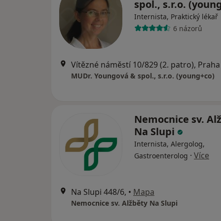
spol., s.r.o. (you
Internista, Praktický lékař
6 názorů
Vítězné náměstí 10/829 (2. patro), Praha
MUDr. Youngová & spol., s.r.o. (young+co)
Nemocnice sv. Al
Na Slupi
Internista, Alergolog,
·
Více
Gastroenterolog
Na Slupi 448/6,
•
Mapa
Nemocnice sv. Alžběty Na Slupi