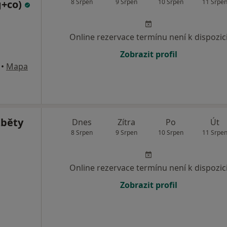
ng+co)
8 Srpen
9 Srpen
10 Srpen
11 Srpe
Online rezervace termínu není k dispozic
Zobrazit profil
•
Mapa
žběty
Dnes
Zítra
Po
Út
8 Srpen
9 Srpen
10 Srpen
11 Srpe
Online rezervace termínu není k dispozic
Zobrazit profil