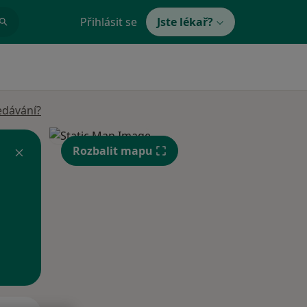
Přihlásit se
Jste lékař?
edávání?
Rozbalit mapu