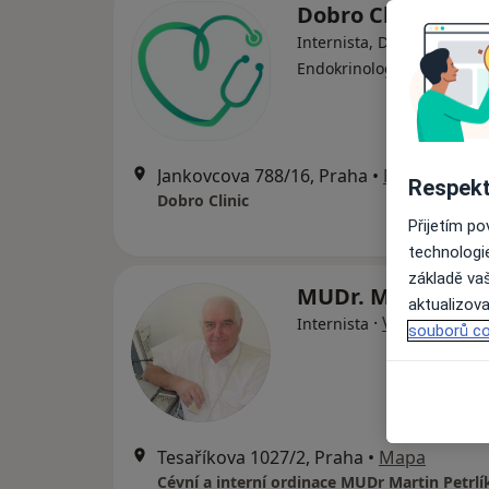
Dobro Clinic
Internista, Dermatolog,
·
Více
Endokrinolog
Jankovcova 788/16, Praha
•
Mapa
Respekt
Dobro Clinic
Přijetím p
technologi
základě vaš
MUDr. Martin Pet
aktualizova
·
Více
Internista
souborů co
Tesaříkova 1027/2, Praha
•
Mapa
Cévní a interní ordinace MUDr Martin Petrlí