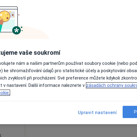
Dnes
Zítra
Po
Út
8 Srpen
9 Srpen
10 Srpen
11 Srpe
Online rezervace termínu není k dispozic
Zobrazit profil
ujeme vaše soukromí
ovolujete nám a našim partnerům používat soubory cookie (nebo po
e) ke shromažďování údajů pro statistické účely a poskytování obs
ich zvyklostí při procházení. Své preference můžete kdykoli zkontro
rlík
Dnes
Zítra
Po
Út
t v nastavení. Další informace naleznete v
zásadách ochrany soukr
8 Srpen
9 Srpen
10 Srpen
11 Srpe
okie.
Online rezervace termínu není k dispozic
P
Upravit nastavení
Rezervovat termín
k