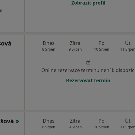
Zobrazit profil
a
šová
Dnes
Zítra
Po
Út
8 Srpen
9 Srpen
10 Srpen
11 Srpe
Online rezervace termínu není k dispozic
Rezervovat termín
íšová
Dnes
Zítra
Po
Út
8 Srpen
9 Srpen
10 Srpen
11 Srpe