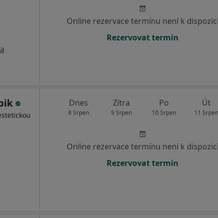
Online rezervace termínu není k dispozic
Rezervovat termín
a
bik
Dnes
Zítra
Po
Út
8 Srpen
9 Srpen
10 Srpen
11 Srpe
estetickou
Online rezervace termínu není k dispozic
Rezervovat termín