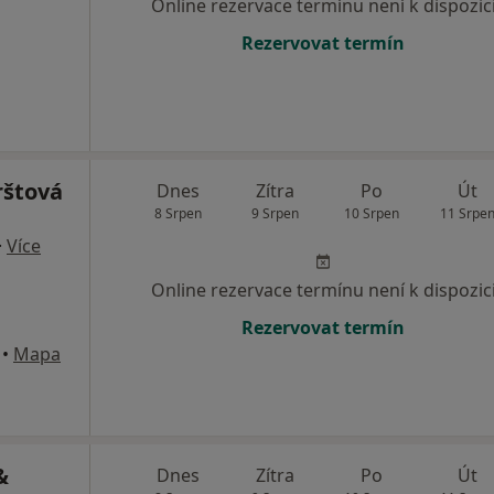
Online rezervace termínu není k dispozic
Rezervovat termín
rštová
Dnes
Zítra
Po
Út
8 Srpen
9 Srpen
10 Srpen
11 Srpe
·
Více
Online rezervace termínu není k dispozic
Rezervovat termín
•
Mapa
&
Dnes
Zítra
Po
Út