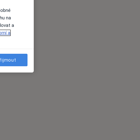
dobné
ahu na
lovat a
omí a
řijmout