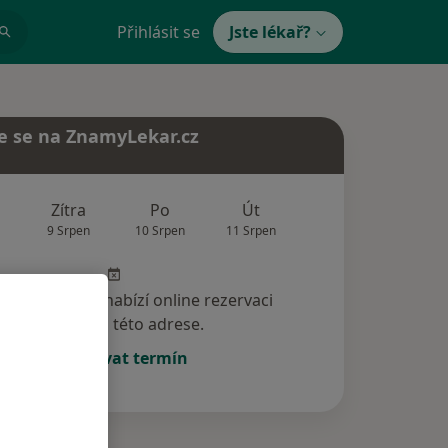
Přihlásit se
Jste lékař?
e se na ZnamyLekar.cz
Zítra
Po
Út
St
Čt
9 Srpen
10 Srpen
11 Srpen
12 Srpen
13 Srp
specialista nenabízí online rezervaci
termínu na této adrese.
Rezervovat termín