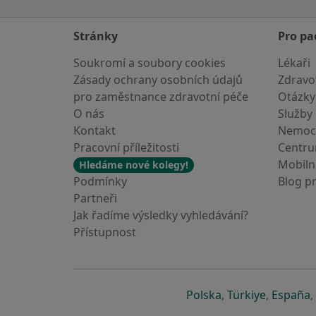
Stránky
Pro pa
Soukromí a soubory cookies
Lékaři
Zásady ochrany osobních údajů
Zdravot
pro zaměstnance zdravotní péče
Otázky
O nás
Služby
Kontakt
Nemoc
Pracovní příležitosti
Centr
Mobilní
Hledáme nové kolegy!
Podmínky
Blog p
Partneři
Jak řadíme výsledky vyhledávání?
Přístupnost
se otevře v nové 
se otevře
s
Polska
,
Türkiye
,
España
,