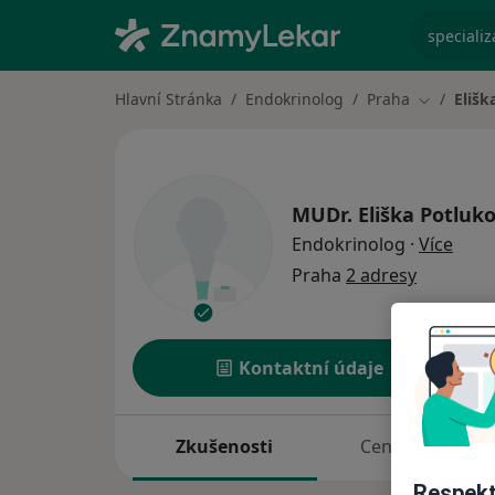
specializ
Hlavní Stránka
Endokrinolog
Praha
Elišk
Změna mě
MUDr.
Eliška Potluk
o spe
Endokrinolog
·
Více
Praha
2 adresy
Kontaktní údaje
Zkušenosti
Ceník
Respekt