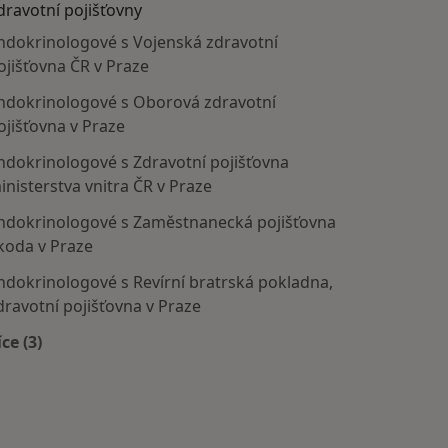
dravotní pojišťovny
ndokrinologové s Vojenská zdravotní
ojišťovna ČR v Praze
ndokrinologové s Oborová zdravotní
ojišťovna v Praze
ndokrinologové s Zdravotní pojišťovna
inisterstva vnitra ČR v Praze
ndokrinologové s Zaměstnanecká pojišťovna
koda v Praze
ndokrinologové s Revírní bratrská pokladna,
dravotní pojišťovna v Praze
íce (3)
Více v kategorii: Zdravotní pojišťovny