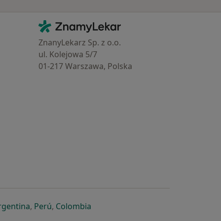
Kontakt
ZnamyLekar - Hlavní stránka
ZnanyLekarz Sp. z o.o.
ul. Kolejowa 5/7
01-217 Warszawa, Polska
e
é záložce
 v nové záložce
otevře v nové záložce
se otevře v nové záložce
se otevře v nové záložce
se otevře v nové záložce
rgentina
,
Perú
,
Colombia