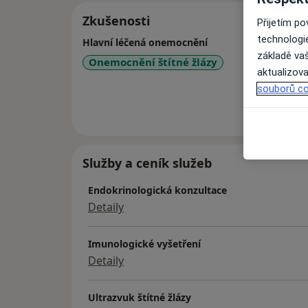
Zkušenosti
Přijetím p
technologi
Hlavní léčená onemocnění
základě vaš
Onemocnění štítné žlázy
aktualizova
souborů co
Více
o 
Služby a ceník služeb
Endokrinologická konzultace
Detaily
Imunologické vyšetření
Detaily
Ultrazvuk štítné žlázy