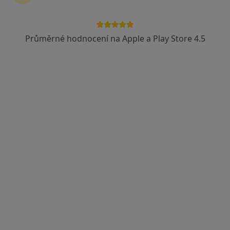
Průměrné hodnocení na Apple a Play Store 4.5
Dobro Clinic
·
Více
Endokrinolog, Dermatolog, Gynekolog
Jankovcova 788/16, Praha
•
Mapa
Dobro Clinic
Tato klinika nemá specialisty s dostupnými termíny v online kalendáři
Zobrazit profil