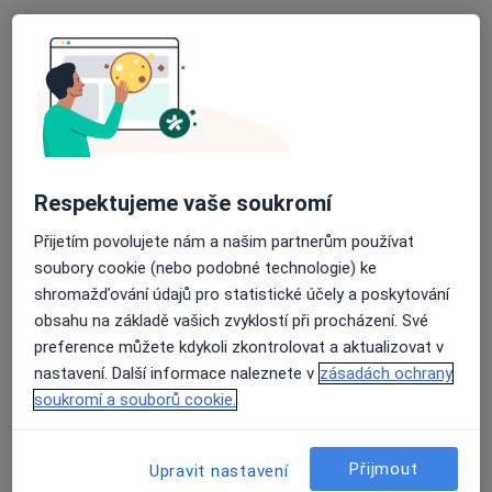
Klinika GHC, Centrum estetické medicíny
s.r.o.
·
Více
Endokrinolog, Dermatolog, Diagnostik
6 názorů
Krakovská 8/581, Praha
•
Mapa
Klinika GHC, Centrum estetické medicíny s.r.o.
Tato klinika nemá specialisty s dostupnými termíny v online kalendáři
Respektujeme vaše soukromí
Zobrazit profil
Přijetím povolujete nám a našim partnerům používat
soubory cookie (nebo podobné technologie) ke
shromažďování údajů pro statistické účely a poskytování
obsahu na základě vašich zvyklostí při procházení. Své
preference můžete kdykoli zkontrolovat a aktualizovat v
nastavení. Další informace naleznete v
zásadách ochrany
soukromí a souborů cookie.
Přijmout
Upravit nastavení
DIAvize diabetologické a