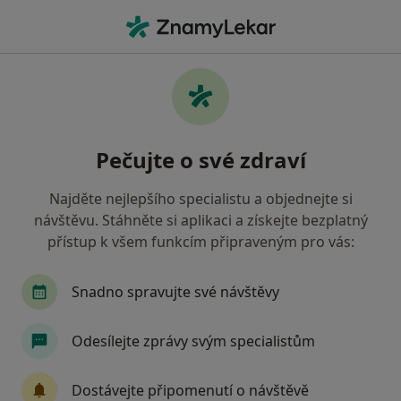
Hla
Endokrinolog • Praha 6, Praha, hl město Praha
Filtry
Mapa
Endokrinolog, Praha 6, Praha
Pečujte o své zdraví
Jak řadíme výsledky vyhledávání?
Najděte nejlepšího specialistu a objednejte si
návštěvu. Stáhněte si aplikaci a získejte bezplatný
Jakou pojišťovnu máte?
přístup k všem funkcím připraveným pro vás:
Všeobecná zdravotní pojišťovna
Zdravotní poj
Snadno spravujte své návštěvy
Odesílejte zprávy svým specialistům
Dostávejte připomenutí o návštěvě