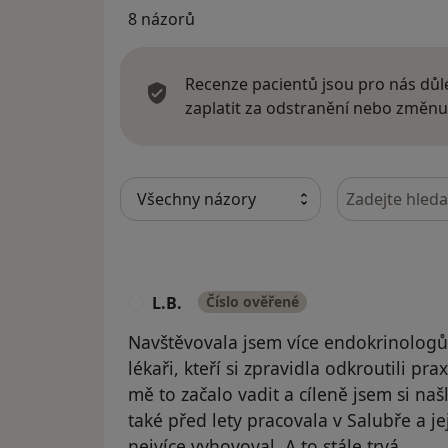
8 názorů
Recenze pacientů jsou pro nás důle
zaplatit za odstranění nebo změnu
Hledejte v ná
L.B.
Číslo ověřené
L
Navštěvovala jsem více endokrinologů v
lékaři, kteří si zpravidla odkroutili prax
mě to začalo vadit a cíleně jsem si na
také před lety pracovala v Salubře a j
nejvíce vyhovoval. A to stále trvá.