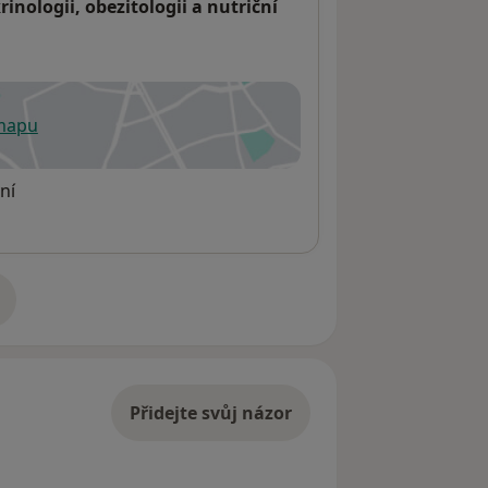
ologii, obezitologii a nutriční
 mapu
 otevře v nové záložce
ní
adrese
Přidejte svůj názor