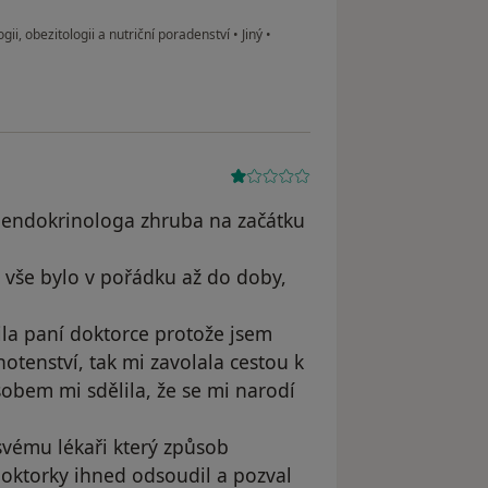
, obezitologii a nutriční poradenství
•
Jiný
•
o endokrinologa zhruba na začátku
 vše bylo v pořádku až do doby,
ila paní doktorce protože jsem
hotenství, tak mi zavolala cestou k
em mi sdělila, že se mi narodí
svému lékaři který způsob
oktorky ihned odsoudil a pozval