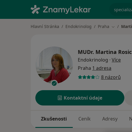
specializ
Hlavní Stránka
Endokrinolog
Praha
Marti
Změna mě
MUDr.
Martina Rosi
o spe
Endokrinolog
·
Více
Praha
1 adresa
8 názorů
Kontaktní údaje
Zkušenosti
Ceník
Adresy
N