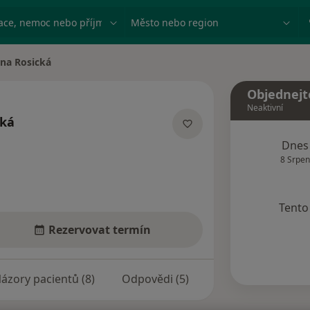
ace, nemoc nebo příjmení
Město nebo region
na Rosická
sta
Objednejt
Neaktivní
cká
cializacích
Dnes
8 Srpen
Tento 
Rezervovat termín
ázory pacientů (8)
Odpovědi (5)