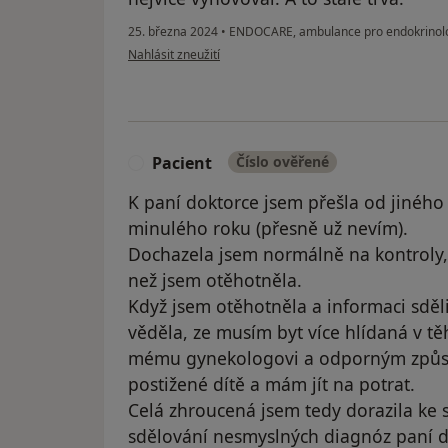
25. března 2024
•
ENDOCARE, ambulance pro endokrinologii
podle názoru uživatele L.B.
Nahlásit zneužití
Pacient
Číslo ověřené
P
K paní doktorce jsem přešla od jinéh
minulého roku (přesně už nevím).
Dochazela jsem normálně na kontroly,
než jsem otěhotněla.
Když jsem otěhotněla a informaci sděl
věděla, ze musím byt více hlídaná v tě
mému gynekologovi a odporným způsob
postižené dítě a mám jít na potrat.
Celá zhroucená jsem tedy dorazila ke 
sdělování nesmyslných diagnóz paní d