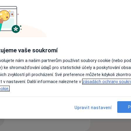
ce 2000. Od té doby pracovala jako
FN, na lůžkových odděleních i
okrinologie. V roce 2004 složila
 2009 specializační atestaci v oboru
né způsobilosti pro samostatnou práci v
ujeme vaše soukromí
doktorát v oboru Fyziologie a
ndokrinní problematiku. Je autorkou a
ovolujete nám a našim partnerům používat soubory cookie (nebo po
 publikací a spoluřešitelkou několika
e) ke shromažďování údajů pro statistické účely a poskytování obs
é obezitologii a pohybové aktivitě
ich zvyklostí při procházení. Své preference můžete kdykoli zkontro
vanou instruktorkou Nordic Walkingu.
t v nastavení. Další informace naleznete v
zásadách ochrany soukr
okie.
é žlázy
Osteoporóza
Obezita
P
Upravit nastavení
zkušenostech