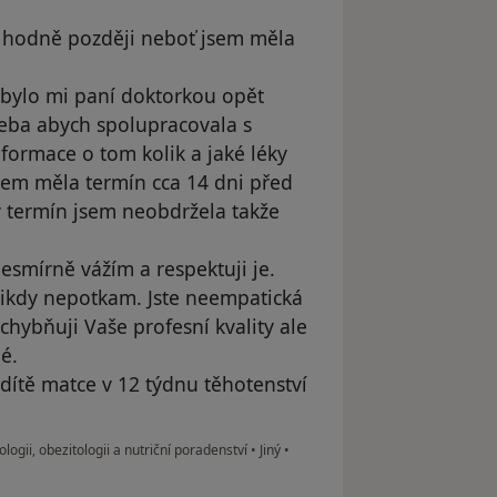
o hodně později neboť jsem měla
, bylo mi paní doktorkou opět
řeba abych spolupracovala s
formace o tom kolik a jaké léky
sem měla termín cca 14 dni před
 termín jsem neobdržela takže
nesmírně vážím a respektuji je.
nikdy nepotkam. Jste neempatická
chybňuji Vaše profesní kvality ale
é.
dítě matce v 12 týdnu těhotenství
ii, obezitologii a nutriční poradenství
•
Jiný
•