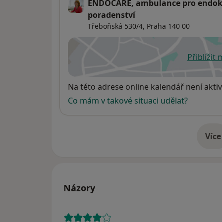
ENDOCARE, ambulance pro endokrin
poradenství
Třeboňská 530/4,
Praha
140 00
Přiblížit
se
Dostupnost
Na této adrese online kalendář není aktiv
Co mám v takové situaci udělat?
Více
o 
Názory