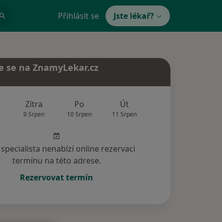
Přihlásit se
Jste lékař?
e se na ZnamyLekar.cz
Zítra
Po
Út
St
Čt
9 Srpen
10 Srpen
11 Srpen
12 Srpen
13 Srp
specialista nenabízí online rezervaci
termínu na této adrese.
Rezervovat termín