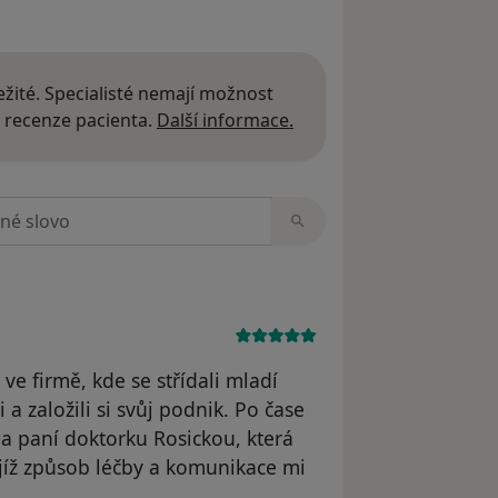
žité. Specialisté nemají možnost
Další informace o názor
 recenze pacienta.
Další informace.
zorech
e firmě, kde se střídali mladí
i a založili si svůj podnik. Po čase
šla paní doktorku Rosickou, která
ejíž způsob léčby a komunikace mi