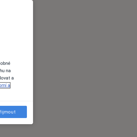
dobné
ahu na
lovat a
omí a
řijmout