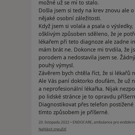
možné už se mi to stalo.
Došla jsem si tedy na krev znovu ale 
nějaké osobní záležitosti.
Když jsem si volala a psala o výsledky
ošklivým způsoben sděleno, že je pot
lékařem při teto diagnoze ale zadne in
mám brát ne. Dokonce mi trvdila, že j
porodem a nedostavila jsem se. Žádný
pouhý výmysl.
Závěrem bych chtěla říct, že si lékařů 
Ale Vás paní doktorko doufám, že už 
a neprofesionální lékařka. Nijak nezpo
po lidské stránce je to opravdu příšern
Diagnostikovat přes telefon postižené 
tímto způsobem je příšerné.
20. listopadu 2022
•
ENDOCARE, ambulance pro endokrinolog
podle názoru uživatele Pacient
Nahlásit zneužití