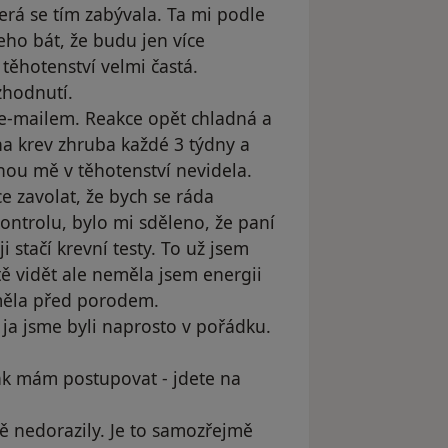
erá se tím zabývala. Ta mi podle
eho bát, že budu jen více
 těhotenství velmi častá.
zhodnutí.
 e-mailem. Reakce opět chladná a
a krev zhruba každé 3 týdny a
nou mě v těhotenství nevidela.
ce zavolat, že bych se ráda
ontrolu, bylo mi sděleno, že paní
i stačí krevní testy. To už jsem
tě vidět ale neměla jsem energii
měla před porodem.
 ja jsme byli naprosto v pořádku.
ak mám postupovat - jdete na
ně nedorazily. Je to samozřejmě