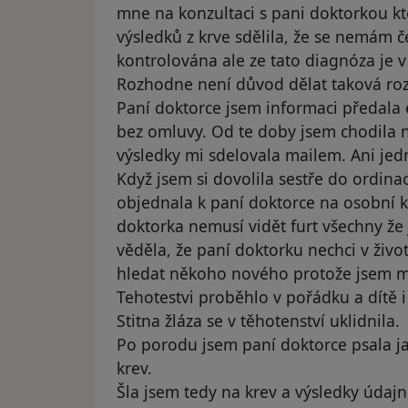
mne na konzultaci s pani doktorkou kt
výsledků z krve sdělila, že se nemám č
kontrolována ale ze tato diagnóza je v
Rozhodne není důvod dělat taková ro
Paní doktorce jsem informaci předala
bez omluvy. Od te doby jsem chodila n
výsledky mi sdelovala mailem. Ani jed
Když jsem si dovolila sestře do ordina
objednala k paní doktorce na osobní k
doktorka nemusí vidět furt všechny že j
věděla, že paní doktorku nechci v živo
hledat někoho nového protože jsem 
Tehotestvi proběhlo v pořádku a dítě i
Stitna žláza se v těhotenství uklidnila.
Po porodu jsem paní doktorce psala j
krev.
Šla jsem tedy na krev a výsledky údaj