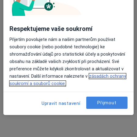
Klinika GHC, Centrum estetické medicíny
s.r.o.
·
Více
Endokrinolog, Dermatolog, Diagnostik
6 názorů
Respektujeme vaše soukromí
Krakovská 8/581, Praha
•
Mapa
Přijetím povolujete nám a našim partnerům používat
Klinika GHC, Centrum estetické medicíny s.r.o.
soubory cookie (nebo podobné technologie) ke
Tato klinika nemá specialisty s dostupnými termíny v online kalendáři
shromažďování údajů pro statistické účely a poskytování
obsahu na základě vašich zvyklostí při procházení. Své
Zobrazit profil
preference můžete kdykoli zkontrolovat a aktualizovat v
nastavení. Další informace naleznete v
zásadách ochrany
soukromí a souborů cookie.
Přijmout
Upravit nastavení
DIAvize diabetologické a