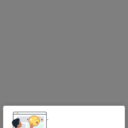
MUDr. Martina Rosická
·
Více
Endokrinolog, Internista
8 názorů
Třeboňská 530/4, Praha
•
Mapa
ENDOCARE, ambulance pro endokrinologii, obezitologii a nutriční poradenství
Výživové poradenství
od 500 kč
Tento specialista nenabízí online rezervaci termínu na této adrese.
Rezervovat termín