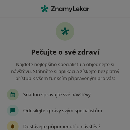
Hla
Endokrinolog • Praha 2, Praha, hl město Praha
Filtry
Mapa
Endokrinolog, Praha 2, Praha
Pečujte o své zdraví
Jak řadíme výsledky vyhledávání?
Najděte nejlepšího specialistu a objednejte si
návštěvu. Stáhněte si aplikaci a získejte bezplatný
Jakou pojišťovnu máte?
přístup k všem funkcím připraveným pro vás:
Všeobecná zdravotní pojišťovna
Zdravotní poj
Snadno spravujte své návštěvy
Odesílejte zprávy svým specialistům
Dostávejte připomenutí o návštěvě