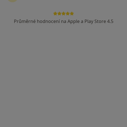
Průměrné hodnocení na Apple a Play Store 4.5
Dobro Clinic
·
Více
Endokrinolog, Dermatolog, Gynekolog
Jankovcova 788/16, Praha
•
Mapa
Dobro Clinic
Tato klinika nemá specialisty s dostupnými termíny v online kalendáři
Zobrazit profil