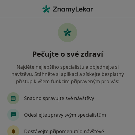
Hla
Endokrinolog • Praha 1, Praha, hl město Praha
Filtry
Mapa
Endokrinolog, Praha 1, Praha
Pečujte o své zdraví
Jak řadíme výsledky vyhledávání?
Najděte nejlepšího specialistu a objednejte si
návštěvu. Stáhněte si aplikaci a získejte bezplatný
Jakou pojišťovnu máte?
přístup k všem funkcím připraveným pro vás:
Všeobecná zdravotní pojišťovna
Zdravotní poj
Snadno spravujte své návštěvy
Odesílejte zprávy svým specialistům
Dostávejte připomenutí o návštěvě