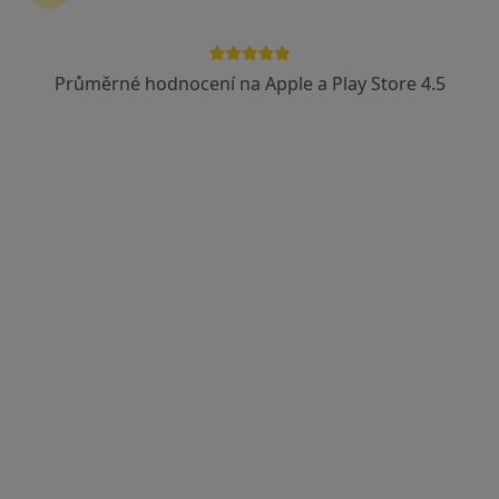
Průměrné hodnocení na Apple a Play Store 4.5
Dobro Clinic
·
Více
Endokrinolog, Dermatolog, Gynekolog
Jankovcova 788/16, Praha
•
Mapa
Dobro Clinic
Tato klinika nemá specialisty s dostupnými termíny v online kalendáři
Zobrazit profil