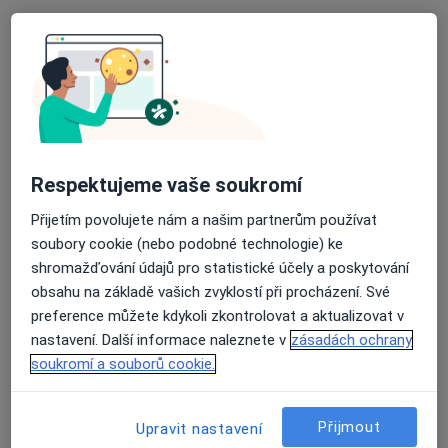
Klinika GHC, Centrum estetické medicíny
s.r.o.
·
Více
Endokrinolog, Dermatolog, Diagnostik
6 názorů
Krakovská 8/581, Praha
•
Mapa
Klinika GHC, Centrum estetické medicíny s.r.o.
Tato klinika nemá specialisty s dostupnými termíny v online kalendáři
Respektujeme vaše soukromí
Zobrazit profil
Přijetím povolujete nám a našim partnerům používat
soubory cookie (nebo podobné technologie) ke
shromažďování údajů pro statistické účely a poskytování
obsahu na základě vašich zvyklostí při procházení. Své
preference můžete kdykoli zkontrolovat a aktualizovat v
nastavení. Další informace naleznete v
zásadách ochrany
soukromí a souborů cookie.
Přijmout
Upravit nastavení
DIAvize diabetologické a