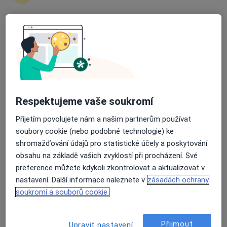
Zůstaňte doma a vyberte online konzultaci pro
zahájení nebo pokračování léčby. Pokud to
potřebujete, můžete si také objednat návštěvu v
Průměrné hodnocení na Apple a Play Store 4.5
ordinaci.
Zobrazit profily specialistů
Jak to funguje?
Respektujeme vaše soukromí
Přijetím povolujete nám a našim partnerům používat
soubory cookie (nebo podobné technologie) ke
Odborníci
shromažďování údajů pro statistické účely a poskytování
obsahu na základě vašich zvyklostí při procházení. Své
preference můžete kdykoli zkontrolovat a aktualizovat v
Michaela Potěšilová
nastavení. Další informace naleznete v
zásadách ochrany
soukromí a souborů cookie.
Gynekolog
Šumperk
Přijmout
Upravit nastavení