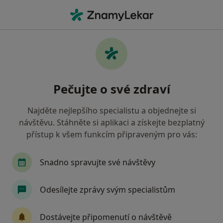
Hla
Co hledáte?
Hlavní Stránka
Nemoci
Menstruační Poruchy
Menstruační poruchy -
Pečujte o své zdraví
informace, specialisté, otázky a
odpovědi
Najděte nejlepšího specialistu a objednejte si
návštěvu. Stáhněte si aplikaci a získejte bezplatný
přístup k všem funkcím připraveným pro vás:
Snadno spravujte své návštěvy
Informace
Odesílejte zprávy svým specialistům
Dbejte o své zdraví
Dostávejte připomenutí o návštěvě