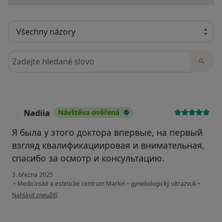
Hledejte v názorech
Nadiia
Návštěva ověřená
Я была у этого доктора впервые, на первый
взгляд квалификациировая и внимательная,
спасибо за осмотр и консультацию.
3. března 2025
•
Medicinské a estetické centrum Markin
•
gynekologický ultrazvuk
•
podle názoru uživatele Nadiia
Nahlásit zneužití