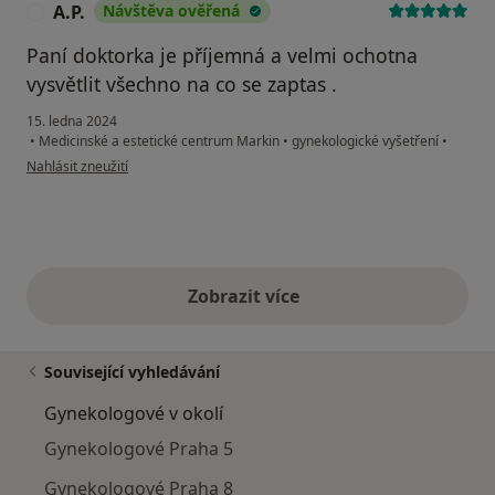
A.P.
Návštěva ověřená
A
Paní doktorka je příjemná a velmi ochotna
vysvětlit všechno na co se zaptas .
15. ledna 2024
•
Medicinské a estetické centrum Markin
•
gynekologické vyšetření
•
podle názoru uživatele A.P.
Nahlásit zneužití
Zobrazit více
výše uvedené názory
Související vyhledávání
Gynekologové v okolí
Gynekologové Praha 5
Gynekologové Praha 8