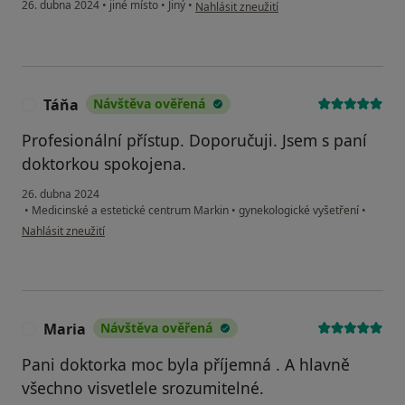
podle názoru uživatele A.N.
26. dubna 2024
•
jiné místo
•
Jiný
•
Nahlásit zneužití
Táňa
Návštěva ověřená
T
Profesionální přístup. Doporučuji. Jsem s paní
doktorkou spokojena.
26. dubna 2024
•
Medicinské a estetické centrum Markin
•
gynekologické vyšetření
•
podle názoru uživatele Táňa
Nahlásit zneužití
Maria
Návštěva ověřená
M
Pani doktorka moc byla příjemná . A hlavně
všechno visvetlele srozumitelné.