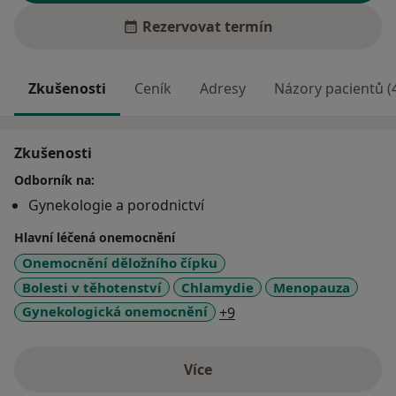
Rezervovat termín
Zkušenosti
Ceník
Adresy
Názory pacientů (
Zkušenosti
Odborník na:
Gynekologie a porodnictví
Hlavní léčená onemocnění
Onemocnění děložního čípku
Bolesti v těhotenství
Chlamydie
Menopauza
a11y_sr_more_diseases
Gynekologická onemocnění
+9
Více
o zkušenostech