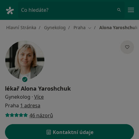
Hla
Co hledáte?
Hlavní Stránka
Gynekolog
Praha
Alona Yaroshchuk
Změna města
lékař
Alona Yaroshchuk
o specializacích
Gynekolog
·
Více
Praha
1 adresa
46 názorů
Kontaktní údaje