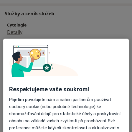
Služby a ceník služeb
Cytologie
Detaily
Gynekologické vyšetření
Detaily
Gynekologický ultrazvuk
Detaily
Respektujeme vaše soukromí
Očkování
Přijetím povolujete nám a našim partnerům používat
Detaily
soubory cookie (nebo podobné technologie) ke
shromažďování údajů pro statistické účely a poskytování
Prenatální vyšetření
obsahu na základě vašich zvyklostí při procházení. Své
Detaily
preference můžete kdykoli zkontrolovat a aktualizovat v