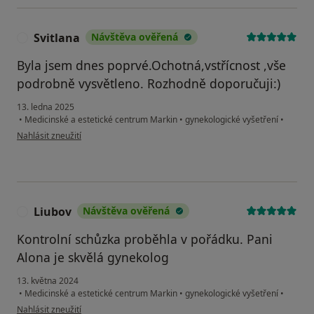
Svitlana
Návštěva ověřená
S
Byla jsem dnes poprvé.Ochotná,vstřícnost ,vše
podrobně vysvětleno. Rozhodně doporučuji:)
13. ledna 2025
•
Medicinské a estetické centrum Markin
•
gynekologické vyšetření
•
podle názoru uživatele Svitlana
Nahlásit zneužití
Liubov
Návštěva ověřená
L
Kontrolní schůzka proběhla v pořádku. Pani
Alona je skvělá gynekolog
13. května 2024
•
Medicinské a estetické centrum Markin
•
gynekologické vyšetření
•
podle názoru uživatele Liubov
Nahlásit zneužití