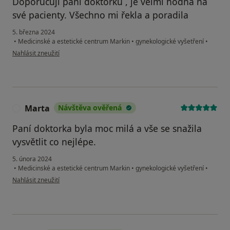
Doporučuji paní doktorku , je velmi hodna na
své pacienty. Všechno mi řekla a poradila
5. března 2024
•
Medicinské a estetické centrum Markin
•
gynekologické vyšetření
•
podle názoru uživatele Liana
Nahlásit zneužití
Marta
Návštěva ověřená
M
Paní doktorka byla moc milá a vše se snažila
vysvětlit co nejlépe.
5. února 2024
•
Medicinské a estetické centrum Markin
•
gynekologické vyšetření
•
podle názoru uživatele Marta
Nahlásit zneužití