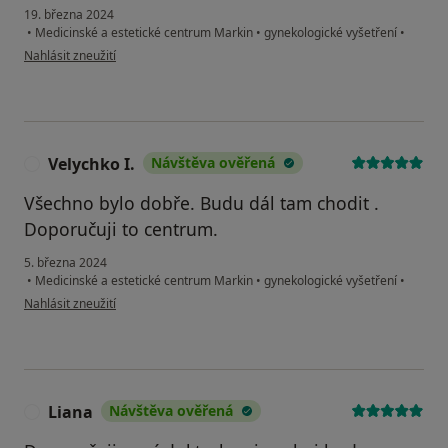
19. března 2024
•
Medicinské a estetické centrum Markin
•
gynekologické vyšetření
•
podle názoru uživatele Maria
Nahlásit zneužití
Velychko I.
Návštěva ověřená
V
Všechno bylo dobře. Budu dál tam chodit .
Doporučuji to centrum.
5. března 2024
•
Medicinské a estetické centrum Markin
•
gynekologické vyšetření
•
podle názoru uživatele Velychko I.
Nahlásit zneužití
Liana
Návštěva ověřená
L