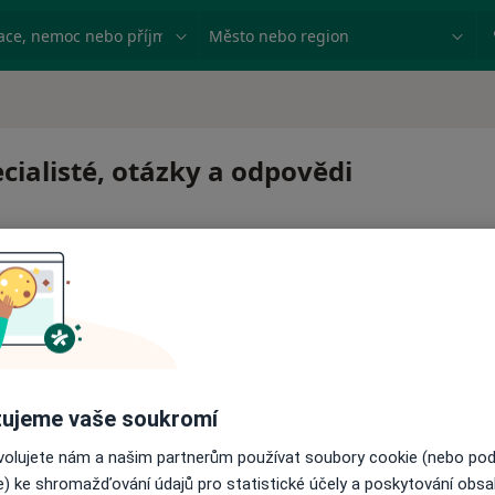
ace, nemoc nebo příjmení
Město nebo region
cialisté, otázky a odpovědi
 pro zahájení nebo pokračování léčby. Pokud to potřebujet
ujeme vaše soukromí
ci.
ovolujete nám a našim partnerům používat soubory cookie (nebo po
e) ke shromažďování údajů pro statistické účely a poskytování obs