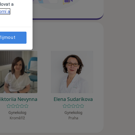
lovat a
omí a
řijmout
iktoriia Nevynna
Elena Sudarikova
Gynekolog
Gynekolog
Kroměříž
Praha