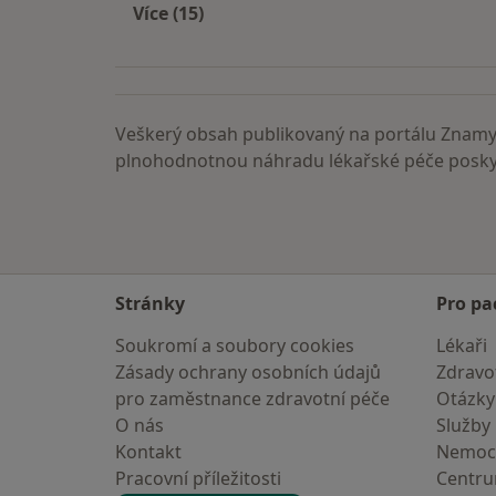
Více (15)
Více v kategorii: Nemoci
Veškerý obsah publikovaný na portálu ZnamyL
plnohodnotnou náhradu lékařské péče poskyt
Stránky
Pro pa
Soukromí a soubory cookies
Lékaři
Zásady ochrany osobních údajů
Zdravot
pro zaměstnance zdravotní péče
Otázky
O nás
Služby
Kontakt
Nemoc
Pracovní příležitosti
Centr