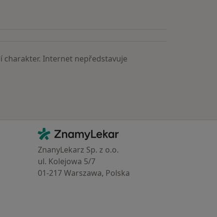
astěji vyhledávaní lékaři
 charakter. Internet nepředstavuje
Kontakt
ZnamyLekar - Hlavní stránka
ZnanyLekarz Sp. z o.o.
ul. Kolejowa 5/7
01-217 Warszawa, Polska