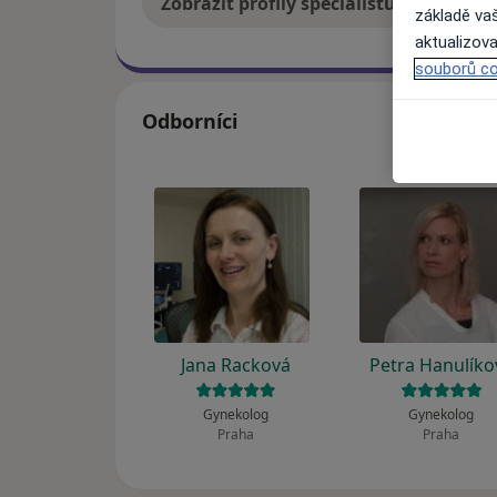
Zobrazit profily specialistů
Jak
základě vaš
aktualizova
souborů co
Odborníci
Jana Racková
Petra Hanulíko
Gynekolog
Gynekolog
Praha
Praha