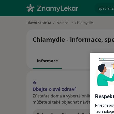
specializ
Hlavní Stránka
Nemoci
Chlamydie
Chlamydie - informace, spe
Informace
Dbejte o své zdraví
Zůstaňte doma a vyberte online konzultaci
Respekt
můžete si také objednat návštěvu v ordina
Přijetím p
technologi