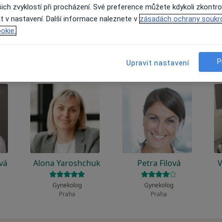
 to funguje?
ich zvyklostí při procházení. Své preference můžete kdykoli zkontro
t v nastavení. Další informace naleznete v
zásadách ochrany soukr
okie.
P
Upravit nastavení
vá
Alona Yaroshchuk
Petra Filová
V
Gynekolog
Gynekolog
Praha
Praha