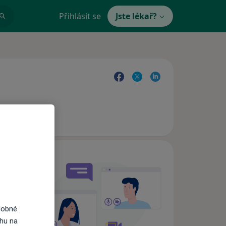
Přihlásit se
Jste lékař?
e,
dobné
ahu na