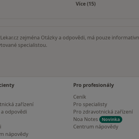
Více (15)
Více v kategorii: Nejč
ekar.cz zejména Otázky a odpovědi, má pouze informativní
ované specialistou.
cienty
Pro profesionály
Ceník
nická zařízení
Pro specialisty
 a odpovědi
Pro zdravotnická zařízení
Noa Notes
Novinka
i
Centrum nápovědy
um nápovědy