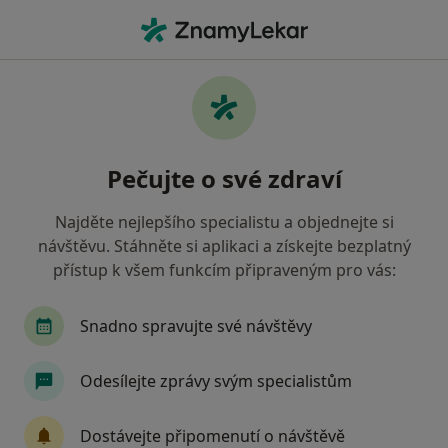
Hla
Co hledáte?
Hlavní Stránka
Nemoci
Diskopatie
Diskopatie - informace,
Pečujte o své zdraví
specialisté, otázky a odpovědi
Najděte nejlepšího specialistu a objednejte si
návštěvu. Stáhněte si aplikaci a získejte bezplatný
přístup k všem funkcím připraveným pro vás:
Informace
Snadno spravujte své návštěvy
Odesílejte zprávy svým specialistům
Dbejte o své zdraví
Zůstaňte doma a vyberte online konzultaci pro
Dostávejte připomenutí o návštěvě