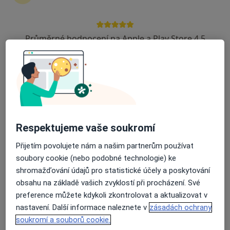
zahájení nebo pokračování léčby. Pokud to
potřebujete, můžete si také objednat návštěvu v
ordinaci.
Průměrné hodnocení na Apple a Play Store 4.5
Zobrazit profily specialistů
Jak to funguje?
Odborníci
Respektujeme vaše soukromí
Přijetím povolujete nám a našim partnerům používat
soubory cookie (nebo podobné technologie) ke
Markéta Muchová
shromažďování údajů pro statistické účely a poskytování
obsahu na základě vašich zvyklostí při procházení. Své
Fyzioterapeut, Diagnostik
preference můžete kdykoli zkontrolovat a aktualizovat v
Brno
nastavení. Další informace naleznete v
zásadách ochrany
Book a visit
soukromí a souborů cookie.