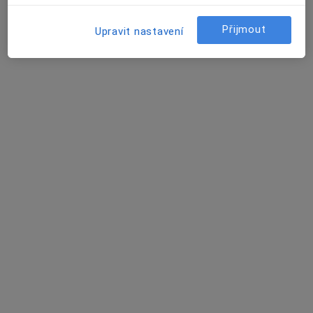
David Vencour
Přijmout
Upravit nastavení
Internista
Boršov nad Vltavou
Jitka Pokorná
Internista
Braňany
Eva Kotulánová
Internista
Braňany
Maria Stříbrná