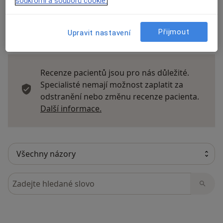
soukromí a souborů cookie.
Přijmout
Upravit nastavení
8 názorů
Recenze pacientů jsou pro nás důležité.
Specialisté nemají možnost zaplatit za
odstranění nebo změnu recenze pacienta.
Další informace o názorech
Další informace.
Hledejte v názorech