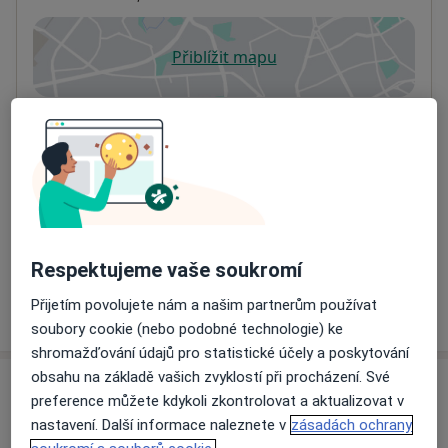
Přiblížit mapu
se otevře v nové záložce
Dostupnost
Na této adrese online kalendář není aktivní
Co mám v takové situaci udělat?
Způsoby platby (soukromé návštěvy)
Na teto adrese lékař přijímá pacienty na pojišťovnu
Detaily
Respektujeme vaše soukromí
Přijetím povolujete nám a našim partnerům používat
Více
o adrese
soubory cookie (nebo podobné technologie) ke
shromažďování údajů pro statistické účely a poskytování
obsahu na základě vašich zvyklostí při procházení. Své
Názory
preference můžete kdykoli zkontrolovat a aktualizovat v
nastavení. Další informace naleznete v
zásadách ochrany
Přidejte svůj názor