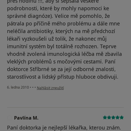
přes hodinu !!!, aby si sepsala veškeré
podrobnosti, které by mohly napomoci ke
správné diagnóze). Velice mě pomohlo, že
pátrala po příčině mého problému a dále mne
neléčila antibiotiky, kterých na mě předchozí
lékaři vyzkoušeli už tolik, že nakonec můj
imunitní systém byl totálně rozhozen. Teprve
vhodně zvolená imunologická léčba mě zbavila
vleklých problémů s močovými cestami. Paní
doktorce Stříbrné se za její odborné znalosti,
starostlivost a lidský přístup hluboce obdivuji.
podle názoru uživatele Pacient
6. ledna 2010
•
•
•
Nahlásit zneužití
Pavlína M.
P
Paní doktorka je nejlepší lékařka, kterou znám.