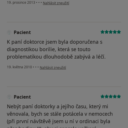
podle názoru uživatele Váš účet byl odstraněn
19. prosince 2013
•
•
•
Nahlásit zneužití
Pacient
K paní doktorce jsem byla doporučena s
diagnostikou borilie, která se touto
problematikou dlouhodobě zabývá a léčí.
podle názoru uživatele Pacient
19. května 2010
•
•
•
Nahlásit zneužití
Pacient
Nebýt paní doktorky a jejího času, který mi
věnovala, bych se stále potácela v nemocech
(při první návštěvě jsem u ní v ordinaci byla