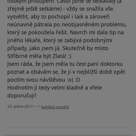
lidským přístupem. Často jsme se setkávaly (a
zřejmě ještě setkáme) - vždy se snažila vše
vysvětlit, aby to pochopil i laik a zároveň
neúnavně pátrala po neobjasněném problému,
který se pokoušela řešit. Navrch mi dala tip na
jiného lékaře, který se zabývá podobnými
případy, jako jsem já. Skutečně by místo
Stříbrné měla být Zlatá! :)
Jsem ráda, že jsem měla tu čest paní doktorku
poznat a obávám se, že ji v nejbližší době opět
poctím svou návštěvou :o) :D
Hodnotím ji tedy velmi kladně a vřele
doporučuji!
podle názoru uživatele Váš účet byl odstraněn
23. února 2017
•
•
•
Nahlásit zneužití