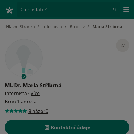
Hla
Co hledáte?
Hlavní Stránka
Internista
Brno
Maria Stříbrná
Změna města
MUDr.
Maria Stříbrná
o specializacích
Internista
·
Více
Brno
1 adresa
8 názorů
Kontaktní údaje