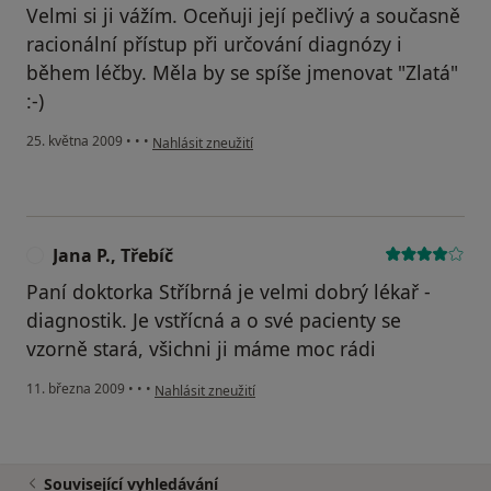
Velmi si ji vážím. Oceňuji její pečlivý a současně
racionální přístup při určování diagnózy i
během léčby. Měla by se spíše jmenovat "Zlatá"
:-)
podle názoru uživatele Pavlína M.
25. května 2009
•
•
•
Nahlásit zneužití
Jana P., Třebíč
J
Paní doktorka Stříbrná je velmi dobrý lékař -
diagnostik. Je vstřícná a o své pacienty se
vzorně stará, všichni ji máme moc rádi
podle názoru uživatele Jana P., Třebíč
11. března 2009
•
•
•
Nahlásit zneužití
Související vyhledávání