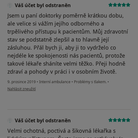
Váš účet byl odstraněn
Jsem u paní doktorky poměrně krátkou dobu,
ale velice si vážím jejího odborného a
trpělivého přístupu k pacientům. Můj zdravotní
stav se podstatně zlepšil a to hlavně její
zásluhou. Přál bych ji, aby ji to vydrželo co
nejdéle ke spokojenosti nás pacientů, protože
takové lékaře sháníte velmi těžko. Přeji hodně
zdraví a pohody v práci i v osobním životě.
9. prosince 2019
•
Interní ambulance
•
Problémy s tlakem.
•
podle názoru uživatele Váš účet byl odstraněn
Nahlásit zneužití
Váš účet byl odstraněn
Velmi ochotná, poctivá a šikovná lékařka s