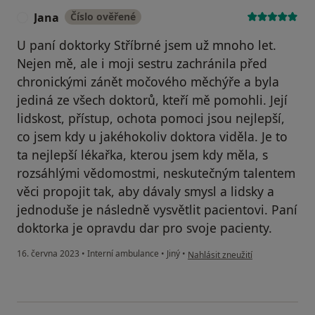
Jana
Číslo ověřené
J
U paní doktorky Stříbrné jsem už mnoho let.
Nejen mě, ale i moji sestru zachránila před
chronickými zánět močového měchýře a byla
jediná ze všech doktorů, kteří mě pomohli. Její
lidskost, přístup, ochota pomoci jsou nejlepší,
co jsem kdy u jakéhokoliv doktora viděla. Je to
ta nejlepší lékařka, kterou jsem kdy měla, s
rozsáhlými vědomostmi, neskutečným talentem
věci propojit tak, aby dávaly smysl a lidsky a
jednoduše je následně vysvětlit pacientovi. Paní
doktorka je opravdu dar pro svoje pacienty.
podle názoru uživatele Jana
16. června 2023
•
Interní ambulance
•
Jiný
•
Nahlásit zneužití