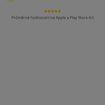
Průměrné hodnocení na Apple a Play Store 4.5
MUDr. Anna Zemanová
Internista, Praktický lékař
3 názory
Malinovského náměstí 288, Slavkov u Brna
•
Mapa
Praktický lékař
Tento specialista nenabízí online rezervaci termínu na této adrese.
Rezervovat termín