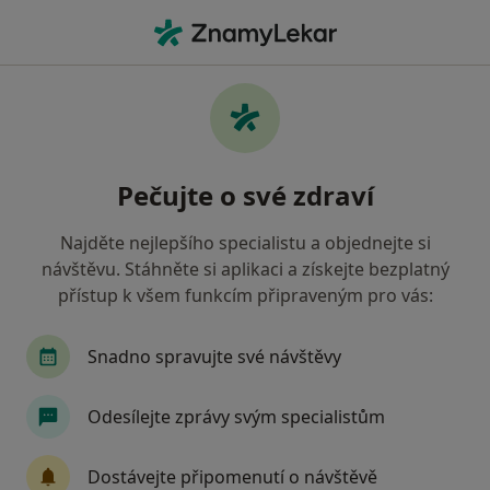
Hla
Internista • Vyškov, jihomoravský
Filtry
Mapa
Internista Vyškov
Pečujte o své zdraví
Jak řadíme výsledky vyhledávání?
Najděte nejlepšího specialistu a objednejte si
návštěvu. Stáhněte si aplikaci a získejte bezplatný
Jakou pojišťovnu máte?
přístup k všem funkcím připraveným pro vás:
Zdravotní pojišťovna ministerstva vnitra ČR
O
Snadno spravujte své návštěvy
Odesílejte zprávy svým specialistům
Dostávejte připomenutí o návštěvě