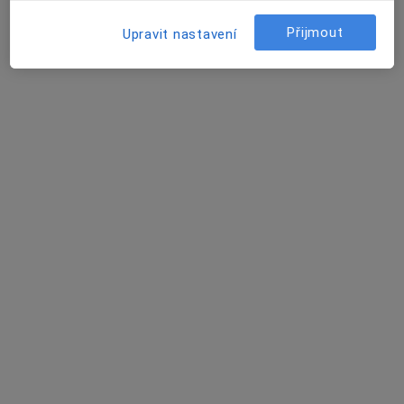
15 názorů
Přijmout
Upravit nastavení
Adresa 1
Adresa 2
Puškinova 63, Vyškov
•
Mapa
Angis s.r.o.
Tento specialista nenabízí online rezervaci termínu na této adrese.
Rezervovat termín