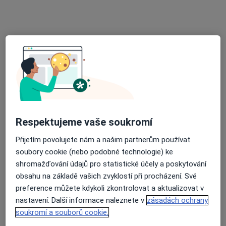
Blanka Chaloupková
Internista, Praktický lékař
16 názorů
Purkyňova 36, Vyškov
•
Mapa
Praktická lékařka pro dospělé
Tento specialista nenabízí online rezervaci termínu na této adrese.
Rezervovat termín
Respektujeme vaše soukromí
Přijetím povolujete nám a našim partnerům používat
soubory cookie (nebo podobné technologie) ke
shromažďování údajů pro statistické účely a poskytování
obsahu na základě vašich zvyklostí při procházení. Své
preference můžete kdykoli zkontrolovat a aktualizovat v
nastavení. Další informace naleznete v
zásadách ochrany
Vladimír Foret
soukromí a souborů cookie.
Internista