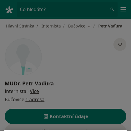
Hla
Co hledáte?
Hlavní Stránka
Internista
Bučovice
Petr Vaďura
Změna města
MUDr.
Petr Vaďura
o specializacích
Internista
·
Více
Bučovice
1 adresa
Kontaktní údaje