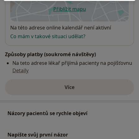
Přiblížit mapu
se otevře v nové záložce
Dostupnost
Na této adrese online kalendář není aktivní
Co mám v takové situaci udělat?
Způsoby platby (soukromé návštěvy)
Na teto adrese lékař přijímá pacienty na pojišťovnu
Detaily
Více
o adrese
Názory pacientů se rychle objeví
Napište svůj první názor