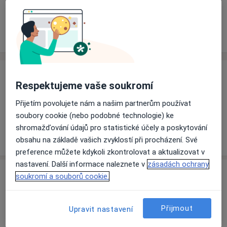
Rezervovat termín
Ceník
Adresy
Názory pacientů
Ceník
Respektujeme vaše soukromí
Informace o službách a cenách nejsou k dispozici
Přijetím povolujete nám a našim partnerům používat
Tento specialista ještě nepřidával žádné informace o
soubory cookie (nebo podobné technologie) ke
svých službách.
shromažďování údajů pro statistické účely a poskytování
obsahu na základě vašich zvyklostí při procházení. Své
preference můžete kdykoli zkontrolovat a aktualizovat v
nastavení. Další informace naleznete v
zásadách ochrany
Adresa
soukromí a souborů cookie.
Odborný lékař pro TRN a vnitřní lék.
Přijmout
Upravit nastavení
Sovětská 912,
Bučovice
68501