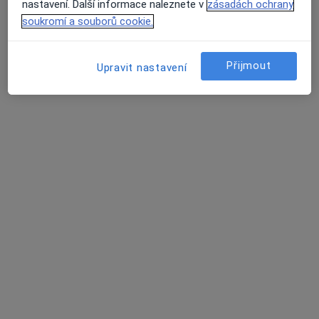
nastavení. Další informace naleznete v
zásadách ochrany
5 názorů
soukromí a souborů cookie.
Brněnská 9, Hustopeče
•
Mapa
Soukromá interní ordinace
Přijmout
Upravit nastavení
Tento specialista nenabízí online rezervaci termínu na této adrese.
Rezervovat termín
MUDr. Olga Křížová
Internista
2 názory