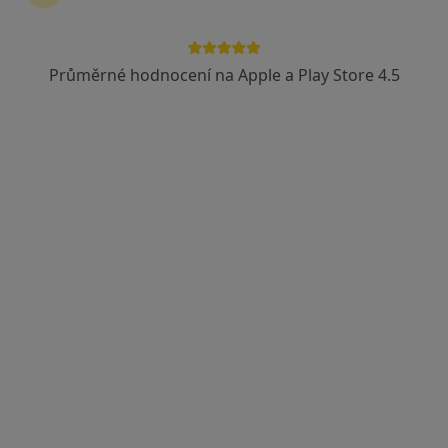
Průměrné hodnocení na Apple a Play Store 4.5
MUDr. Miloslav Studýnka
·
Více
Internista, Praktický lékař
24 názorů
Brněnská 27a, Hustopeče
•
Mapa
Praktický lékař pro dospělé
Tento specialista nenabízí online rezervaci termínu na této adrese.
Rezervovat termín