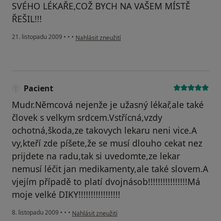
SVÉHO LÉKAŘE,COŽ BYCH NA VAŠEM MÍSTĚ
ŘEŠIL!!!
podle názoru uživatele Pacient
21. listopadu 2009
•
•
•
Nahlásit zneužití
Pacient
Mudr.Němcová nejenže je užasný lékař,ale také
človek s velkym srdcem.Vstřícná,vzdy
ochotná,škoda,ze takovych lekaru neni vice.A
vy,kteří zde píšete,že se musí dlouho cekat nez
prijdete na radu,tak si uvedomte,ze lekar
nemusí léčit jan medikamenty,ale také slovem.A
vjejím případě to platí dvojnásob!!!!!!!!!!!!!!!!Má
moje velké DIKY!!!!!!!!!!!!!!!!!
podle názoru uživatele Pacient
8. listopadu 2009
•
•
•
Nahlásit zneužití