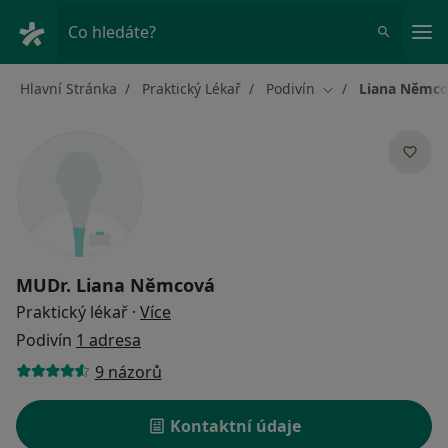
Hla
Co hledáte?
Hlavní Stránka
Praktický Lékař
Podivín
Liana Němc
Změna města
MUDr.
Liana Němcová
o specializacích
Praktický lékař
·
Více
Podivín
1 adresa
9 názorů
Kontaktní údaje