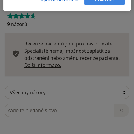
9 názorů
Recenze pacientů jsou pro nás důležité.
Specialisté nemají možnost zaplatit za
odstranění nebo změnu recenze pacienta.
Další informace o názorech
Další informace.
Hledejte v názorech