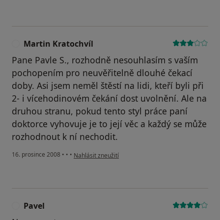
Martin Kratochvíl
M
Pane Pavle S., rozhodně nesouhlasím s vaším
pochopením pro neuvěřitelně dlouhé čekací
doby. Asi jsem neměl štěstí na lidi, kteří byli při
2- i vícehodinovém čekání dost uvolnění. Ale na
druhou stranu, pokud tento styl práce paní
doktorce vyhovuje je to její věc a každý se může
rozhodnout k ní nechodit.
podle názoru uživatele Martin Kratochvíl
16. prosince 2008
•
•
•
Nahlásit zneužití
Pavel
P