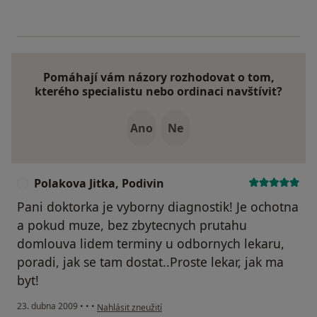
Pomáhají vám názory rozhodovat o tom,
kterého specialistu nebo ordinaci navštívit?
Ano
Ne
Polakova Jitka, Podivin
P
Pani doktorka je vyborny diagnostik! Je ochotna
a pokud muze, bez zbytecnych prutahu
domlouva lidem terminy u odbornych lekaru,
poradi, jak se tam dostat..Proste lekar, jak ma
byt!
podle názoru uživatele Polakova Jitka, Podivin
23. dubna 2009
•
•
•
Nahlásit zneužití