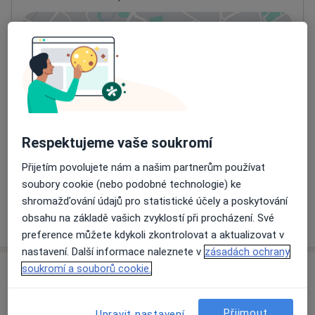
Přiblížit mapu
se otevře v nové záložce
Dostupnost
Na této adrese online kalendář není aktivní
Co mám v takové situaci udělat?
Respektujeme vaše soukromí
Způsoby platby (soukromé návštěvy)
Na teto adrese lékař přijímá pacienty na pojišťovnu
Přijetím povolujete nám a našim partnerům používat
Detaily
soubory cookie (nebo podobné technologie) ke
shromažďování údajů pro statistické účely a poskytování
Více
obsahu na základě vašich zvyklostí při procházení. Své
o adrese
preference můžete kdykoli zkontrolovat a aktualizovat v
nastavení. Další informace naleznete v
zásadách ochrany
soukromí a souborů cookie.
Názory
Přidejte svůj názor
Přijmout
Upravit nastavení