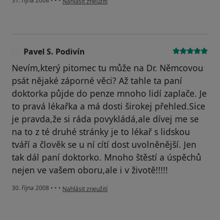
31. října 2008
•
•
•
Nahlásit zneužití
Pavel S. Podivín
P
Nevím,který pitomec tu může na Dr. Němcovou
psát nějaké záporné věci? Až tahle ta paní
doktorka půjde do penze mnoho lidí zaplače. Je
to pravá lékařka a má dosti širokej přehled.Sice
je pravda,že si ráda povykládá,ale dívej me se
na to z té druhé stránky je to lékař s lidskou
tváří a člověk se u ní cítí dost uvolněnější. Jen
tak dál paní doktorko. Mnoho štěstí a úspěchů
nejen ve vašem oboru,ale i v životě!!!!!
podle názoru uživatele Pavel S. Podivín
30. října 2008
•
•
•
Nahlásit zneužití