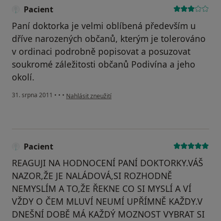
Pacient
Paní doktorka je velmi oblíbená především u
dříve narozených občanů, kterým je tolerováno
v ordinaci podrobně popisovat a posuzovat
soukromé záležitosti občanů Podivína a jeho
okolí.
podle názoru uživatele Pacient
31. srpna 2011
•
•
•
Nahlásit zneužití
Pacient
REAGUJI NA HODNOCENÍ PANÍ DOKTORKY.VÁŠ
NAZOR,ŽE JE NALÁDOVÁ,SI ROZHODNĚ
NEMYSLÍM A TO,ŽE ŘEKNE CO SI MYSLÍ A VÍ
VŽDY O ČEM MLUVÍ NEUMÍ UPŘÍMNĚ KAŽDY.V
DNEŠNÍ DOBĚ MÁ KAŽDÝ MOZNOST VYBRAT SI