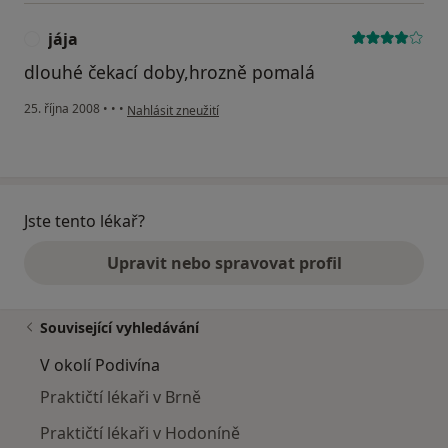
jája
J
dlouhé čekací doby,hrozně pomalá
podle názoru uživatele jája
25. října 2008
•
•
•
Nahlásit zneužití
Jste tento lékař?
Upravit nebo spravovat profil
Související vyhledávání
V okolí Podivína
Praktičtí lékaři v Brně
Praktičtí lékaři v Hodoníně