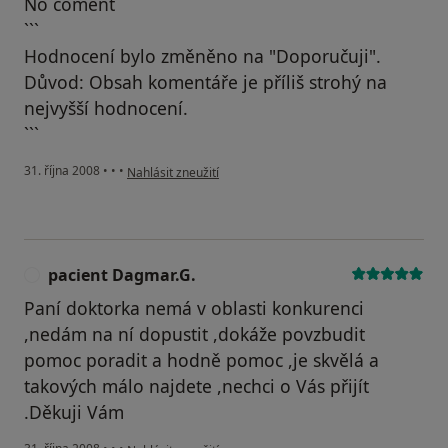
No coment
```
Hodnocení bylo změněno na "Doporučuji".
Důvod: Obsah komentáře je příliš strohý na
nejvyšší hodnocení.
```
podle názoru uživatele Pavel
31. října 2008
•
•
•
Nahlásit zneužití
pacient Dagmar.G.
P
Paní doktorka nemá v oblasti konkurenci
,nedám na ní dopustit ,dokáže povzbudit
pomoc poradit a hodně pomoc ,je skvělá a
takových málo najdete ,nechci o Vás přijít
.Děkuji Vám
podle názoru uživatele pacient Dagmar.G.