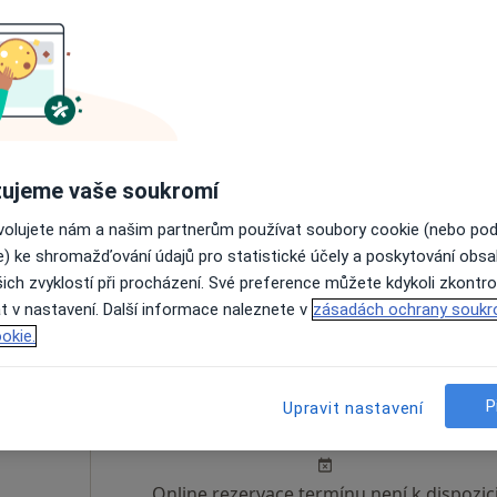
ová
Dnes
Zítra
Po
Út
8 Srpen
9 Srpen
10 Srpen
11 Srpe
Online rezervace termínu není k dispozic
ujeme vaše soukromí
Rezervovat termín
ovolujete nám a našim partnerům používat soubory cookie (nebo po
e) ke shromažďování údajů pro statistické účely a poskytování obs
ich zvyklostí při procházení. Své preference můžete kdykoli zkontro
t v nastavení. Další informace naleznete v
zásadách ochrany soukr
okie.
Dnes
Zítra
Po
Út
P
Upravit nastavení
8 Srpen
9 Srpen
10 Srpen
11 Srpe
Online rezervace termínu není k dispozic