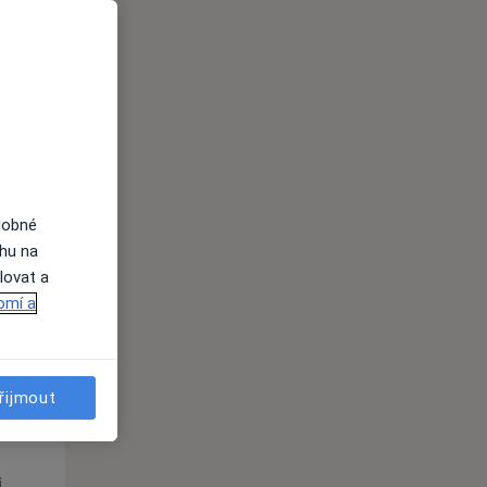
St
Čt
Pá
n
12 Srpen
13 Srpen
14 Srpen
i
dobné
ahu na
lovat a
omí a
St
Čt
Pá
řijmout
n
12 Srpen
13 Srpen
14 Srpen
i