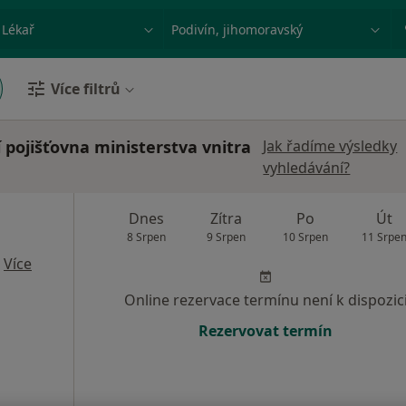
ace, nemoc nebo příjmení
Město nebo region
Více filtrů
í pojišťovna ministerstva vnitra
Jak řadíme výsledky
vyhledávání?
Dnes
Zítra
Po
Út
8 Srpen
9 Srpen
10 Srpen
11 Srpe
·
Více
Online rezervace termínu není k dispozic
Rezervovat termín