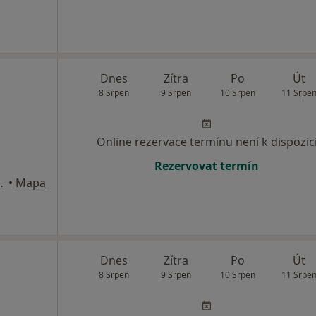
Dnes
Zítra
Po
Út
8 Srpen
9 Srpen
10 Srpen
11 Srpe
Online rezervace termínu není k dispozic
Rezervovat termín
oravská Nová Ves
•
Mapa
Dnes
Zítra
Po
Út
8 Srpen
9 Srpen
10 Srpen
11 Srpe