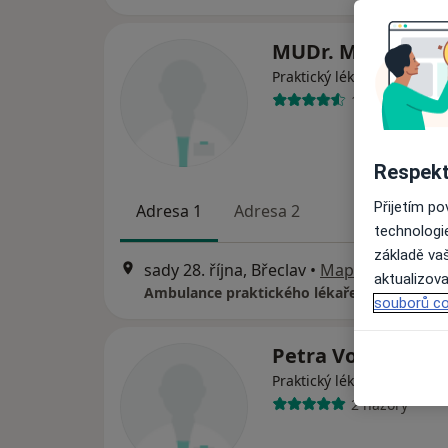
MUDr. Marie Zim
Praktický lékař
13 názorů
Respekt
Přijetím p
Adresa 1
Adresa 2
technologi
základě vaš
sady 28. října, Břeclav
•
Mapa
aktualizova
Ambulance praktického lékaře
souborů co
Petra Vorlická
Praktický lékař
2 názory