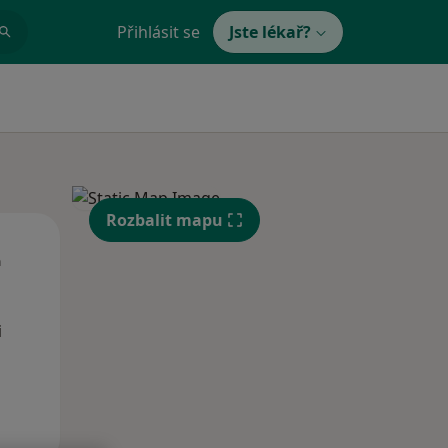
Přihlásit se
Jste lékař?
Rozbalit mapu
St
Čt
Pá
n
12 Srpen
13 Srpen
14 Srpen
i