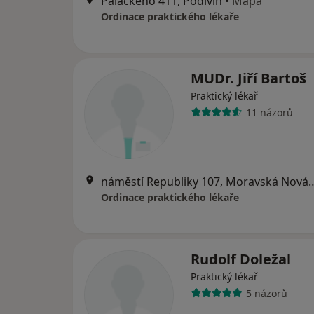
Palackého 411, Podivín
•
Mapa
Ordinace praktického lékaře
MUDr. Jiří Bartoš
Praktický lékař
11 názorů
náměstí Republiky 107, M
Ordinace praktického lékaře
Rudolf Doležal
Praktický lékař
5 názorů