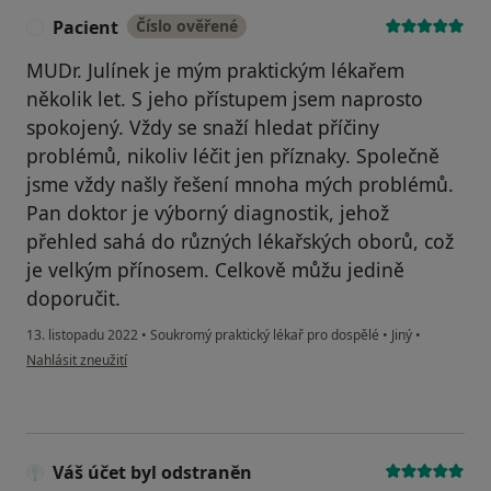
Pacient
Číslo ověřené
P
MUDr. Julínek je mým praktickým lékařem
několik let. S jeho přístupem jsem naprosto
spokojený. Vždy se snaží hledat příčiny
problémů, nikoliv léčit jen příznaky. Společně
jsme vždy našly řešení mnoha mých problémů.
Pan doktor je výborný diagnostik, jehož
přehled sahá do různých lékařských oborů, což
je velkým přínosem. Celkově můžu jedině
doporučit.
13. listopadu 2022
•
Soukromý praktický lékař pro dospělé
•
Jiný
•
podle názoru uživatele Pacient
Nahlásit zneužití
Váš účet byl odstraněn