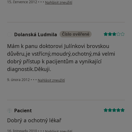
podle názoru uživatele Váš účet byl odstraněn
15. července 2012
•
•
•
Nahlásit zneužití
Dolanská Ludmila
Číslo ověřené
D
Mám k panu doktorovi Julínkovi brovskou
důvěru,je vstřícný,moudrý,ochotný,má velmi
dobrý přístup k pacijentům a vynikající
diagnostik.Děkuji.
podle názoru uživatele Dolanská Ludmila
9. února 2012
•
•
•
Nahlásit zneužití
Pacient
Dobrý a ochotný lékař
podle názoru uživatele Pacient
16. listopadu 2010
•
•
•
Nahlásit zneužití