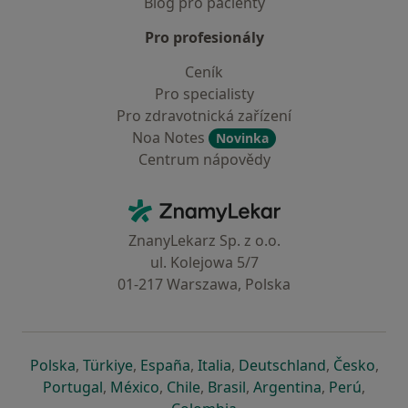
Blog pro pacienty
Pro profesionály
Ceník
Pro specialisty
Pro zdravotnická zařízení
Noa Notes
Novinka
Centrum nápovědy
Kontakt
ZnamyLekar - Hlavní stránka
ZnanyLekarz Sp. z o.o.
ul. Kolejowa 5/7
01-217 Warszawa, Polska
se otevře v nové záložce
se otevře v nové záložce
se otevře v nové záložce
se otevře v nové záložce
se otevře v 
se o
Polska
,
Türkiye
,
España
,
Italia
,
Deutschland
,
Česko
,
se otevře v nové záložce
se otevře v nové záložce
se otevře v nové záložce
se otevře v nové záložc
se otevře v 
se ote
Portugal
,
México
,
Chile
,
Brasil
,
Argentina
,
Perú
,