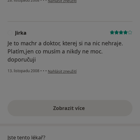
28. listopadu 2008
•
•
•
Nahlásit zneužití
Jirka
J
Je to machr a doktor, kterej si na nic nehraje.
Platím,jen co musím a nikdy ne moc.
doporučuji
podle názoru uživatele Jirka
13. listopadu 2008
•
•
•
Nahlásit zneužití
Zobrazit více
výše uvedené názory
Jste tento lékař?