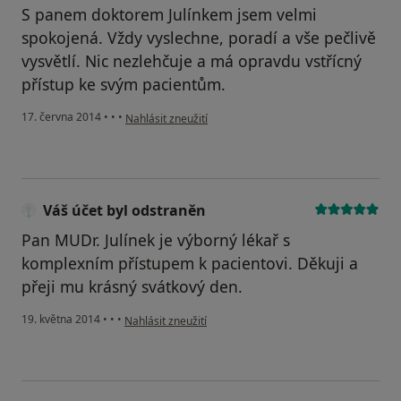
S panem doktorem Julínkem jsem velmi
spokojená. Vždy vyslechne, poradí a vše pečlivě
vysvětlí. Nic nezlehčuje a má opravdu vstřícný
přístup ke svým pacientům.
podle názoru uživatele Váš účet byl odstraněn
17. června 2014
•
•
•
Nahlásit zneužití
Váš účet byl odstraněn
Pan MUDr. Julínek je výborný lékař s
komplexním přístupem k pacientovi. Děkuji a
přeji mu krásný svátkový den.
podle názoru uživatele Váš účet byl odstraněn
19. května 2014
•
•
•
Nahlásit zneužití