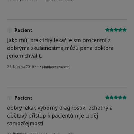
Pacient
Jako můj praktický lékař je sto procentní z
dobrýma zkušenostma,můžu pana doktora
jenom chválit.
podle názoru uživatele Pacient
22. března 2010
•
•
•
Nahlásit zneužití
Pacient
dobrý lékař, výborný diagnostik, ochotný a
obětavý přístup k pacientům je u něj
samozřejmostí
podle názoru uživatele Pacient