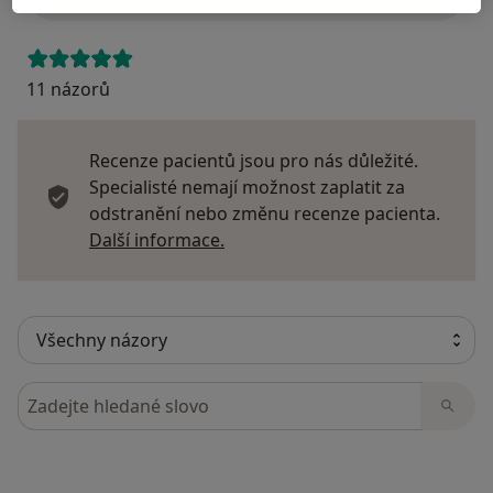
11 názorů
Recenze pacientů jsou pro nás důležité.
Specialisté nemají možnost zaplatit za
odstranění nebo změnu recenze pacienta.
Další informace o názorech
Další informace.
Hledejte v názorech