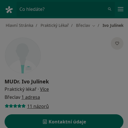
Hla
Co hledáte?
Hlavní Stránka
Praktický Lékař
Břeclav
Ivo Julínek
Změna města
MUDr.
Ivo Julínek
o specializacích
Praktický lékař
·
Více
Břeclav
1 adresa
11 názorů
Kontaktní údaje