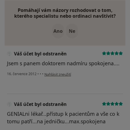
Pomáhají vám názory rozhodovat o tom,
kterého specialistu nebo ordinaci navštívit?
Ano
Ne
Váš účet byl odstraněn
Jsem s panem doktorem nadmíru spokojena....
podle názoru uživatele Váš účet byl odstraněn
16. července 2012
•
•
•
Nahlásit zneužití
Váš účet byl odstraněn
GENIALni lékař...přístup k pacientům a vše co k
tomu patří...na jedničku...max.spokojena