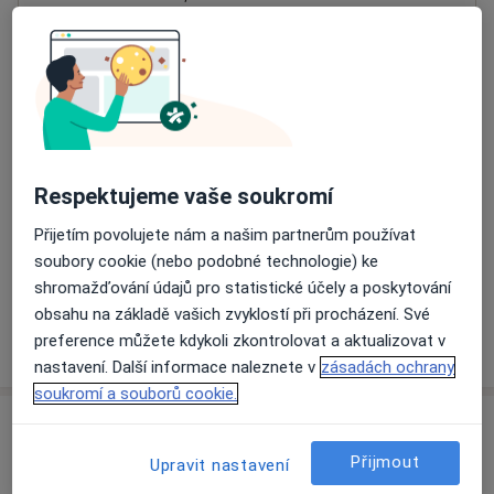
Přiblížit mapu
se otevře v nové záložce
Dostupnost
Na této adrese online kalendář není aktivní
Co mám v takové situaci udělat?
Respektujeme vaše soukromí
Způsoby platby (soukromé návštěvy)
Přijetím povolujete nám a našim partnerům používat
Na teto adrese lékař přijímá pacienty na pojišťovnu
soubory cookie (nebo podobné technologie) ke
Detaily
shromažďování údajů pro statistické účely a poskytování
obsahu na základě vašich zvyklostí při procházení. Své
Více
preference můžete kdykoli zkontrolovat a aktualizovat v
o adrese
nastavení. Další informace naleznete v
zásadách ochrany
soukromí a souborů cookie.
Názory
Přijmout
Upravit nastavení
Přidejte svůj názor