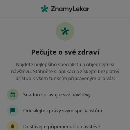
Hla
Praktický Lékař • Břeclav, jihomoravský
Filtry
• 1
Mapa
Doporučení praktičtí lékaři s Zdravotní
Pečujte o své zdraví
pojišťovna ministerstva vnitra ČR Břeclav
Jak řadíme výsledky vyhledávání?
Najděte nejlepšího specialistu a objednejte si
návštěvu. Stáhněte si aplikaci a získejte bezplatný
přístup k všem funkcím připraveným pro vás:
Snadno spravujte své návštěvy
Odesílejte zprávy svým specialistům
MUDr. Marie Zimová
Dostávejte připomenutí o návštěvě
Praktický lékař