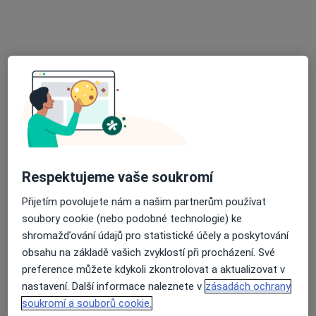
11 názorů
bří Mrštíků 38, Břeclav
•
Mapa
Soukromý praktický lékař pro dospělé
Tento specialista nenabízí online rezervaci termínu na této adrese.
Rezervovat termín
Respektujeme vaše soukromí
Přijetím povolujete nám a našim partnerům používat
soubory cookie (nebo podobné technologie) ke
shromažďování údajů pro statistické účely a poskytování
obsahu na základě vašich zvyklostí při procházení. Své
Eva Kopcová
preference můžete kdykoli zkontrolovat a aktualizovat v
Praktický lékař
nastavení. Další informace naleznete v
zásadách ochrany
10 názorů
soukromí a souborů cookie.