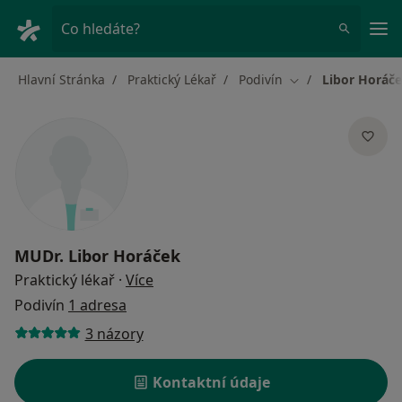
Hla
Co hledáte?
Hlavní Stránka
Praktický Lékař
Podivín
Libor Horáč
Změna města
MUDr.
Libor Horáček
o specializacích
Praktický lékař
·
Více
Podivín
1 adresa
3 názory
Kontaktní údaje