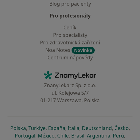
Blog pro pacienty
Pro profesionály
Ceník
Pro specialisty
Pro zdravotnická zařízení
Noa Notes
Novinka
Centrum nápovědy
Kontakt
ZnamyLekar - Hlavní stránka
ZnanyLekarz Sp. z o.o.
ul. Kolejowa 5/7
01-217 Warszawa, Polska
se otevře v nové záložce
se otevře v nové záložce
se otevře v nové záložce
se otevře v nové záložce
se otevře v 
se o
Polska
,
Türkiye
,
España
,
Italia
,
Deutschland
,
Česko
,
se otevře v nové záložce
se otevře v nové záložce
se otevře v nové záložce
se otevře v nové záložc
se otevře v 
se ote
Portugal
,
México
,
Chile
,
Brasil
,
Argentina
,
Perú
,