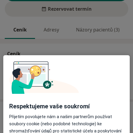
Rezervovat termín
Ceník
Adresy
Názory pacientů (3)
Ceník
Informace o službách a cenách nejsou k dispozici
Tento specialista ještě nepřidával žádné informace o
svých službách.
Respektujeme vaše soukromí
Adresa
Přijetím povolujete nám a našim partnerům používat
soubory cookie (nebo podobné technologie) ke
Praktický lékař
shromažďování údajů pro statistické účely a poskytování
Sadová 933,
Podivín
69145