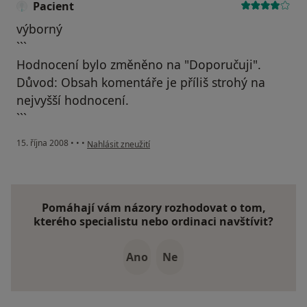
Pacient
výborný
```
Hodnocení bylo změněno na "Doporučuji".
Důvod: Obsah komentáře je příliš strohý na
nejvyšší hodnocení.
```
podle názoru uživatele Pacient
15. října 2008
•
•
•
Nahlásit zneužití
Pomáhají vám názory rozhodovat o tom,
kterého specialistu nebo ordinaci navštívit?
Ano
Ne