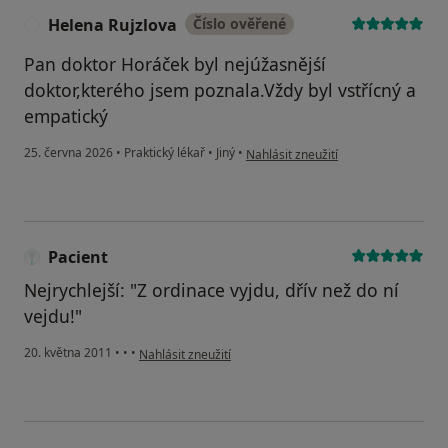
Helena Rujzlova
Číslo ověřené
H
Pan doktor Horáček byl nejúžasnějśí
doktor,kterého jsem poznala.Vždy byl vstřícný a
empatický
podle názoru uživatele Helena Rujzl
25. června 2026
•
Praktický lékař
•
Jiný
•
Nahlásit zneužití
Pacient
Nejrychlejší: "Z ordinace vyjdu, dřív než do ní
vejdu!"
podle názoru uživatele Pacient
20. května 2011
•
•
•
Nahlásit zneužití