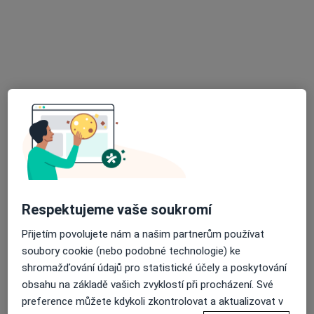
Ordinace praktického lékaře
Tento specialista nenabízí online rezervaci termínu na této adrese.
Rezervovat termín
Respektujeme vaše soukromí
MUDr. Josef Cvak
Přijetím povolujete nám a našim partnerům používat
Praktický lékař
soubory cookie (nebo podobné technologie) ke
40 názorů
shromažďování údajů pro statistické účely a poskytování
Vltavínská 1289/10, Třebíč
•
Mapa
obsahu na základě vašich zvyklostí při procházení. Své
Poliklinika Třebíč - Lékařský dům, spol. s r.o.
preference můžete kdykoli zkontrolovat a aktualizovat v