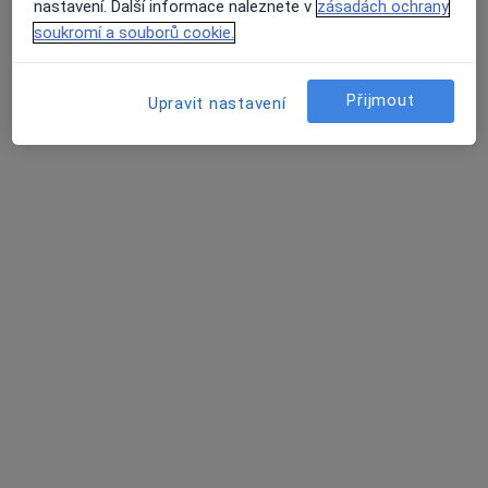
Tento specialista nenabízí online rezervaci termínu na této adrese.
nastavení. Další informace naleznete v
zásadách ochrany
soukromí a souborů cookie.
Rezervovat termín
Přijmout
Upravit nastavení
Poliklinika Třebíč - Lékařský dům, spol. s
r.o.
·
Více
Praktický lékař, Alergolog, Chirurg
43 názorů
Vltavínská 1289/10, Třebíč
•
Mapa
Poliklinika Třebíč - Lékařský dům, spol. s r.o.
Tato klinika nemá specialisty s dostupnými termíny v online kalendáři