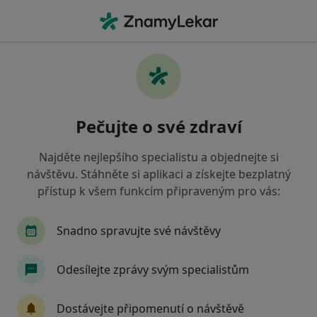
Hla
Praktický Lékař • Třebíč, vysočina
Filtry
• 1
Mapa
Doporučení praktičtí lékaři s Zdravotní
Pečujte o své zdraví
pojišťovna ministerstva vnitra ČR Třebíč
Jak řadíme výsledky vyhledávání?
Najděte nejlepšího specialistu a objednejte si
návštěvu. Stáhněte si aplikaci a získejte bezplatný
přístup k všem funkcím připraveným pro vás:
Snadno spravujte své návštěvy
Odesílejte zprávy svým specialistům
MUDr. Jaroslav Vavřínek
Dostávejte připomenutí o návštěvě
Praktický lékař