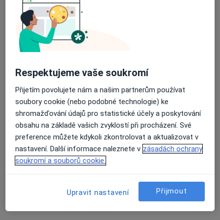
·
Více
Diabetolog, Alergolog, Chirurg
43 názorů
Průměrné hodnocení na Apple a Play Store 4.5
Vltavínská 1289/10, Třebíč
•
Mapa
Poliklinika Třebíč - Lékařský dům, spol. s r.o.
Tato klinika nemá specialisty s dostupnými termíny v online kalendáři
Respektujeme vaše soukromí
Zobrazit profil
Přijetím povolujete nám a našim partnerům používat
soubory cookie (nebo podobné technologie) ke
shromažďování údajů pro statistické účely a poskytování
obsahu na základě vašich zvyklostí při procházení. Své
preference můžete kdykoli zkontrolovat a aktualizovat v
nastavení. Další informace naleznete v
zásadách ochrany
soukromí a souborů cookie.
Přijmout
Upravit nastavení
Dagmar Pinková
Diabetolog, Internista