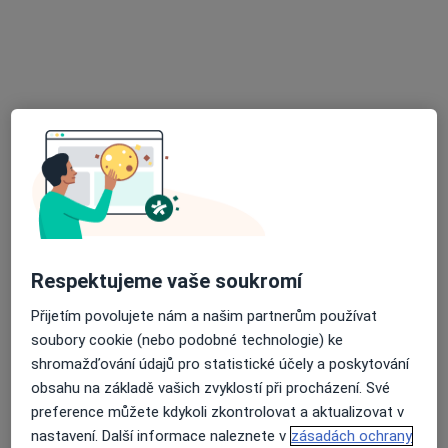
Budějovická 778/3a, Praha
•
Mapa
DIAvize diabetologické a endokrinologické centrum
Tato klinika nemá specialisty s dostupnými termíny v online kalendáři
Zobrazit profil
Respektujeme vaše soukromí
Přijetím povolujete nám a našim partnerům používat
MUDr. Stanislava Rothová
soubory cookie (nebo podobné technologie) ke
·
Více
Diabetolog, Internista
shromažďování údajů pro statistické účely a poskytování
4 názory
obsahu na základě vašich zvyklostí při procházení. Své
preference můžete kdykoli zkontrolovat a aktualizovat v
Maroldova 2513, Kladno
•
Mapa
nastavení. Další informace naleznete v
zásadách ochrany
MUDr. Stanislava Rothová