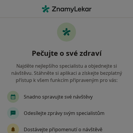
Hla
Diabetolog • Praha, hl město Praha
Filtry
• 1
Mapa
Doporučení diabetologové s Zdravotní
Pečujte o své zdraví
pojišťovna ministerstva vnitra ČR Praha
Jak řadíme výsledky vyhledávání?
Najděte nejlepšího specialistu a objednejte si
návštěvu. Stáhněte si aplikaci a získejte bezplatný
přístup k všem funkcím připraveným pro vás:
Snadno spravujte své návštěvy
Odesílejte zprávy svým specialistům
MUDr. Marta Klementová
Dostávejte připomenutí o návštěvě
·
Více
Diabetolog, Endokrinolog