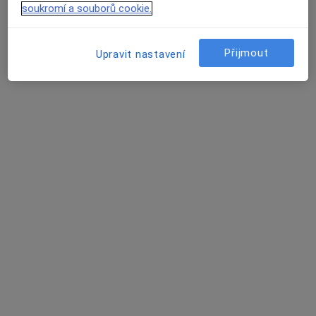
soukromí a souborů cookie.
Tento specialista nenabízí online rezervaci termínu na této adrese.
Rezervovat termín
Přijmout
Upravit nastavení
DIAINMED s.r.o.
Diabetolog
2 názory
Krupská 1978/28, Praha
•
Mapa
DIAINMED s.r.o.
Tato klinika nemá specialisty s dostupnými termíny v online kalendáři