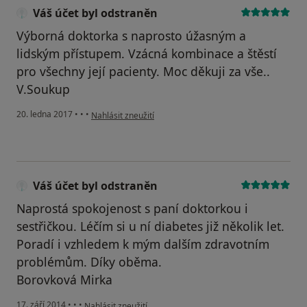
Váš účet byl odstraněn
Výborná doktorka s naprosto úžasným a
lidským přístupem. Vzácná kombinace a štěstí
pro všechny její pacienty. Moc děkuji za vše..
V.Soukup
podle názoru uživatele Váš účet byl odstraněn
20. ledna 2017
•
•
•
Nahlásit zneužití
Váš účet byl odstraněn
Naprostá spokojenost s paní doktorkou i
sestřičkou. Léčím si u ní diabetes již několik let.
Poradí i vzhledem k mým dalším zdravotním
problémům. Díky oběma.
Borovková Mirka
podle názoru uživatele Váš účet byl odstraněn
17. září 2014
•
•
•
Nahlásit zneužití