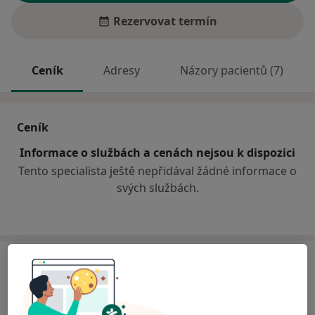
Rezervovat termín
Ceník
Adresy
Názory pacientů (7)
Ceník
Informace o službách a cenách nejsou k dispozici
Tento specialista ještě nepřidával žádné informace o
svých službách.
Adresa
Poliklinika Zahradní Město spol.s.r.o.
Jabloňová 2992/8,
Praha
10600