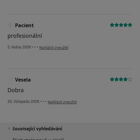
Pacient
profesionální
podle názoru uživatele Pacient
5. ledna 2009
•
•
•
Nahlásit zneužití
Vesela
V
Dobra
podle názoru uživatele Vesela
20. listopadu 2008
•
•
•
Nahlásit zneužití
Související vyhledávání