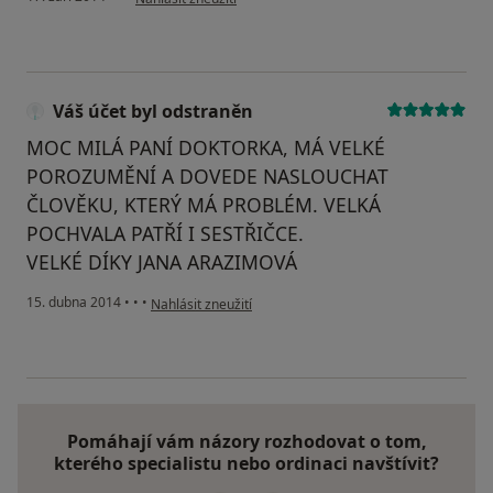
Váš účet byl odstraněn
MOC MILÁ PANÍ DOKTORKA, MÁ VELKÉ
POROZUMĚNÍ A DOVEDE NASLOUCHAT
ČLOVĚKU, KTERÝ MÁ PROBLÉM. VELKÁ
POCHVALA PATŘÍ I SESTŘIČCE.
VELKÉ DÍKY JANA ARAZIMOVÁ
podle názoru uživatele Váš účet byl odstraněn
15. dubna 2014
•
•
•
Nahlásit zneužití
Pomáhají vám názory rozhodovat o tom,
kterého specialistu nebo ordinaci navštívit?