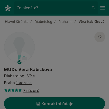
Hla
Co hledáte?
Hlavní Stránka
Diabetolog
Praha
Věra Kabíčková
Změna města
MUDr.
Věra Kabíčková
o specializacích
Diabetolog
·
Více
Praha
1 adresa
7 názorů
Kontaktní údaje