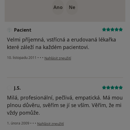
Ano
Ne
Pacient
Velmi příjemná, vstřícná a erudovaná lékařka
které záleží na každém pacientovi.
podle názoru uživatele Pacient
10. listopadu 2011
•
•
•
Nahlásit zneužití
J.S.
J
Milá, profesionální, pečlivá, empatická. Má mou
plnou důvěru, svěřím se jí se vším. Věřím, že mi
vždy pomůže.
podle názoru uživatele J.S.
1. února 2009
•
•
•
Nahlásit zneužití