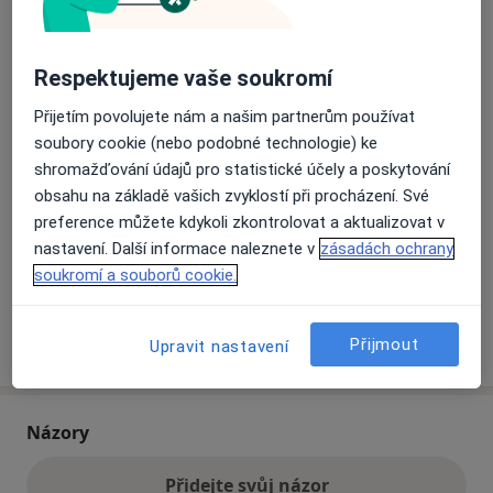
Přiblížit mapu
se otevře v nové záložce
Respektujeme vaše soukromí
Přijetím povolujete nám a našim partnerům používat
Dostupnost
Na této adrese online kalendář není aktivní
soubory cookie (nebo podobné technologie) ke
Co mám v takové situaci udělat?
shromažďování údajů pro statistické účely a poskytování
obsahu na základě vašich zvyklostí při procházení. Své
Způsoby platby (soukromé návštěvy)
preference můžete kdykoli zkontrolovat a aktualizovat v
nastavení. Další informace naleznete v
zásadách ochrany
Na teto adrese lékař přijímá pacienty na pojišťovnu
soukromí a souborů cookie.
Detaily
Více
Přijmout
Upravit nastavení
o adrese
Názory
Přidejte svůj názor