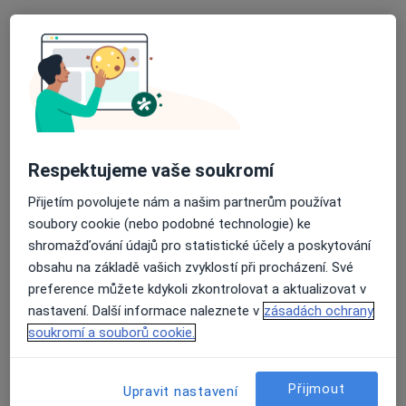
DIAvize diabetologické a
endokrinologické centrum
Diabetolog, Endokrinolog
3 názory
Budějovická 778/3a, Praha
•
Mapa
DIAvize diabetologické a endokrinologické centrum
Tato klinika nemá specialisty s dostupnými termíny v online kalendáři
Respektujeme vaše soukromí
Zobrazit profil
Přijetím povolujete nám a našim partnerům používat
soubory cookie (nebo podobné technologie) ke
shromažďování údajů pro statistické účely a poskytování
obsahu na základě vašich zvyklostí při procházení. Své
preference můžete kdykoli zkontrolovat a aktualizovat v
nastavení. Další informace naleznete v
zásadách ochrany
soukromí a souborů cookie.
Přijmout
Upravit nastavení
DIAINMED s.r.o.