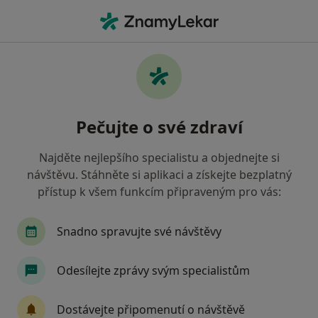
Hla
Diabetolog • Praha 11, Praha, hl město Praha
Filtry
Mapa
Diabetolog, Praha 11, Praha
Pečujte o své zdraví
Jak řadíme výsledky vyhledávání?
Najděte nejlepšího specialistu a objednejte si
návštěvu. Stáhněte si aplikaci a získejte bezplatný
Jakou pojišťovnu máte?
přístup k všem funkcím připraveným pro vás:
Všeobecná zdravotní pojišťovna
Zdravotní poj
Snadno spravujte své návštěvy
Odesílejte zprávy svým specialistům
Dostávejte připomenutí o návštěvě