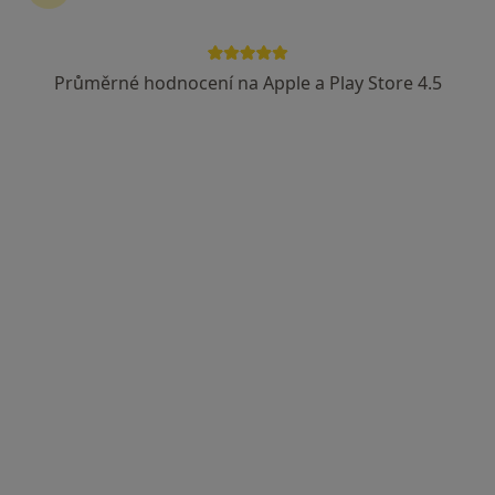
Průměrné hodnocení na Apple a Play Store 4.5
MUDr. Marta Klementová
·
Více
Diabetolog, Endokrinolog
3 názory
Budějovická 778/3a, Praha
•
Mapa
DIAvize diabetologické a endokrinologické centrum
Tento specialista nenabízí online rezervaci termínu na této adrese.
Rezervovat termín